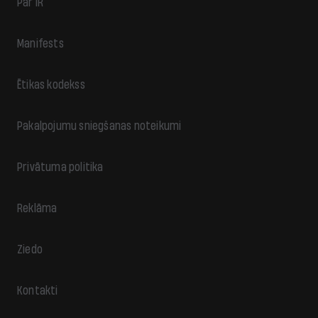
Par IR
Manifests
Ētikas kodekss
Pakalpojumu sniegšanas noteikumi
Privātuma politika
Reklāma
Ziedo
Kontakti