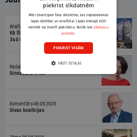
piekrist sīkdatnēm
Mēs izmantojam tikai sīkdatnes, kas nepieciešamas
lapas darbībai un analītikai. Lapas kreisajā stūrī
Analīze
06.08.2026.
sīkdatņu
vienmēr var mainīt piekrišanu. Vairāk lasi
Kā Šlesera partija palika nesodīta par
politikā.
340 000 vērtu reklāmas kampaņu
PIEKRIST VISĀM
RĀDĪT DETAĻAS
Redaktores sleja
06.08.2026.
Dinozaura triks
Komentārs
06.08.2026.
Divas koalīcijas