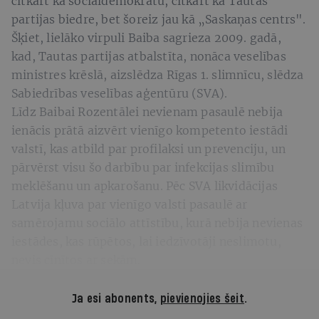
citkārt kā sociāldemokrātu, citkārt kā Tautas
partijas biedre, bet šoreiz jau kā „Saskaņas centrs".
Šķiet, lielāko virpuli Baiba sagrieza 2009. gadā,
kad, Tautas partijas atbalstīta, nonāca veselības
ministres krēslā, aizslēdza Rīgas 1. slimnīcu, slēdza
Sabiedrības veselības aģentūru (SVA).
Līdz Baibai Rozentālei nevienam pasaulē nebija
ienācis prātā aizvērt vienīgo kompetento iestādi
valstī, kas atbild par profilaksi un prevenciju, un
pārvērst visu šo darbību par infekcijas slimību
meklēšanu un apkarošanu. Pēc SVA likvidācijas
Latvija kļuva par vienīgo valsti pasaulē ar
samērojamu sociālo attīstību, kurā nebija nevienas
iestādes, kas rūpētos, lai iedzīvotāji neslimotu,
nevis cīnītos ar sekām.
Ja esi abonents,
pievienojies šeit
.