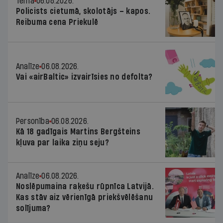
Tēma
06.08.2026.
Policists cietumā, skolotājs – kapos.
Reibuma cena Priekulē
Analīze
06.08.2026.
Vai «airBaltic» izvairīsies no defolta?
Personība
06.08.2026.
Kā 18 gadīgais Martins Bergšteins
kļuva par laika ziņu seju?
Analīze
06.08.2026.
Noslēpumaina raķešu rūpnīca Latvijā.
Kas stāv aiz vērienīgā priekšvēlēšanu
solījuma?