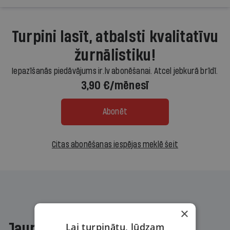
Turpini lasīt, atbalsti kvalitatīvu
žurnālistiku!
Iepazīšanās piedāvājums ir.lv abonēšanai. Atcel jebkurā brīdī.
3,90 €/mēnesī
Abonēt
Citas abonēšanas iespējas meklē šeit
×
Lai turpinātu, lūdzam
Jaunākajā žurnālā