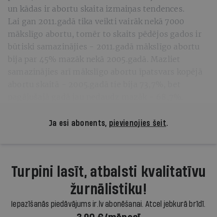
un kādas ir abortu skaita izmaiņas tendences.
Lai gan 2011.gadā tika veikti vairāk nekā 7000
mākslīgo abortu, tomēr to skaits pēdējos gados ir
būtiski samazinājies - 2011.gadā mākslīgo abortu
bija par 45% mazāk nekā 2005.gadā. Mazliet
samazinājies arī mākslīgo abortu īpatsvars kopējā
abortu skaitā - 2005.gadā tie bija 73,7%, bet
pagājušajā gadā jau nedaudz mazāk - 68,7%.
Ja esi abonents,
pievienojies šeit
.
Turpini lasīt, atbalsti kvalitatīvu
žurnālistiku!
Iepazīšanās piedāvājums ir.lv abonēšanai. Atcel jebkurā brīdī.