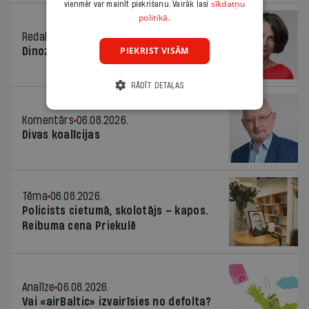
sīkdatņu
vienmēr var mainīt piekrišanu. Vairāk lasi
politikā.
Redaktores sleja
06.08.2026.
PIEKRIST VISĀM
Dinozaura triks
RĀDĪT DETAĻAS
Komentārs
06.08.2026.
Divas koalīcijas
Tēma
06.08.2026.
Policists cietumā, skolotājs – kapos.
Reibuma cena Priekulē
Analīze
06.08.2026.
Vai «airBaltic» izvairīsies no defolta?