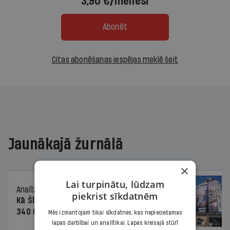
3,90 €/mēnesī
Abonēt
Citas abonēšanas iespējas meklē šeit
Jaunākajā žurnālā
×
Lai turpinātu, lūdzam
Analīze
06.08.2026.
piekrist sīkdatnēm
Kā Šlesera partija palika nesodīta par
340 000 vērtu reklāmas kampaņu
Mēs izmantojam tikai sīkdatnes, kas nepieciešamas
lapas darbībai un analītikai. Lapas kreisajā stūrī