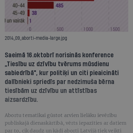
2014_09_aborti-media-large.jpg
Saeimā 16.oktobrī norisinās konference
„Tiesību uz dzīvību tvērums mūsdienu
sabiedrībā", kur politiķi un citi pieaicināti
dalībnieki spriedīs par nedzimuša bērna
tiesībām uz dzīvību un attīstības
aizsardzību.
Abortu tematikai gūstot arvien lielāku ievērību
publiskajā dienaskārtībā, vērts iepazīties ar datiem
par to, cik daudz un kādi aborti Latvijā tiek veikti