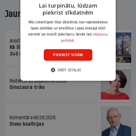
Lai turpinātu, lūdzam
piekrist sīkdatnēm
Jaunākajā žurnālā
Mēs izmantojam tikai sīkdatnes, kas nepieciešamas
lapas darbībai un analītikai. Lapas kreisajā stūrī
sīkdatņu
vienmēr var mainīt piekrišanu. Vairāk lasi
politikā.
Analīze
06.08.2026.
Kā Šlesera partija palika nesodīta par
340 000 vērtu reklāmas kampaņu
PIEKRIST VISĀM
RĀDĪT DETAĻAS
Redaktores sleja
06.08.2026.
Dinozaura triks
Komentārs
06.08.2026.
Divas koalīcijas