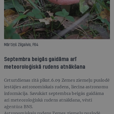
Mārtiņš Zilgalvis, F64
Septembra beigās gaidāma arī
meteoroloģiskā rudens atnākšana
Ceturtdienas rītā plkst.6.09 Zemes ziemeļu puslodē
iestājies astronomiskais rudens, liecina astronomu
informācija. Savukārt septembra beigās gaidāma
arī meteoroloģiskā rudens atnākšana, vēstī
aģentūra BNS.
Astronomiskais rudens Zemes ziemeļu puslodē