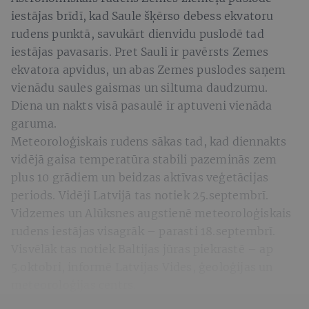
iestājas brīdī, kad Saule šķērso debess ekvatoru
rudens punktā, savukārt dienvidu puslodē tad
iestājas pavasaris. Pret Sauli ir pavērsts Zemes
ekvatora apvidus, un abas Zemes puslodes saņem
vienādu saules gaismas un siltuma daudzumu.
Diena un nakts visā pasaulē ir aptuveni vienāda
garuma.
Meteoroloģiskais rudens sākas tad, kad diennakts
vidējā gaisa temperatūra stabili pazeminās zem
plus 10 grādiem un beidzas aktīvas veģetācijas
periods. Vidēji Latvijā tas notiek 25.septembrī.
Vidzemes un Alūksnes augstienē meteoroloģiskais
rudens iestājas visagrāk – parasti 18.septembrī.
Visvēlāk tas notiek Baltijas jūras piekrastē – ap
5.oktobri, informē Latvijas Vides, ģeoloģijas un
meteoroloģijas centrs.