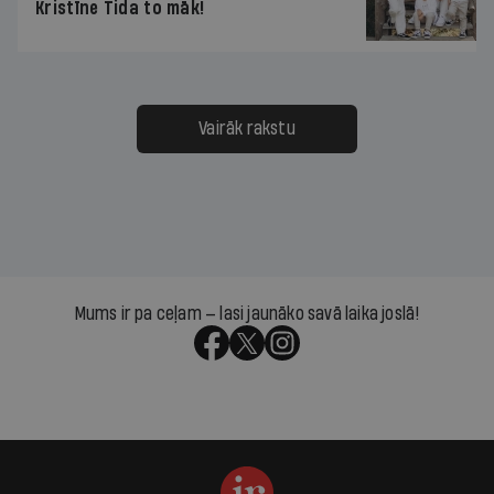
Kristīne Tida to māk!
Vairāk rakstu
Mums ir pa ceļam — lasi jaunāko savā laika joslā!