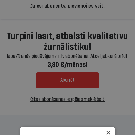
Ja esi abonents,
pievienojies šeit
.
Turpini lasīt, atbalsti kvalitatīvu
žurnālistiku!
Iepazīšanās piedāvājums ir.lv abonēšanai. Atcel jebkurā brīdī.
3,90 €/mēnesī
Abonēt
Citas abonēšanas iespējas meklē šeit
×