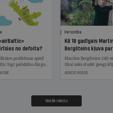
ze
Personība
«airBaltic»
Kā 18 gadīgais Marti
irīsies no defolta?
Bergšteins kļuva par
laika ziņu seju?
ditātes problēmas spiež
Martins Bergšteins (18) v
ltic lūgt palīdzību dārgo
tikai sāks studēt ģeogrāfi
āciju turētājiem, taču
bet viņa sacītajam jau uzt
JAKONE
AGNESE MEIERE
dēļ nebija kvoruma
tūkstošiem laika ziņu ska
nai. Vai lidsabiedrībai
Latvijā. Aiz dažām minū
 defolts, ja tā nespēs
televīzijas ēterā ir 11 gadi
ksāt augstos procentus,
uzcītīga darba, mammas
āpārskaita jau trīs dienas
atbalsts un drosme turpi
Vairāk rakstu
s nākamās sapulces
meteovērojumus arī tad, 
ta vidū?
šķiet, ka tie nevienam na