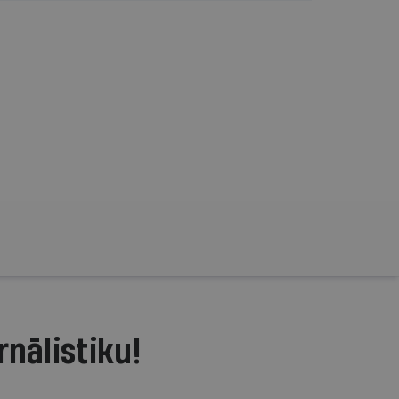
rnālistiku!
.