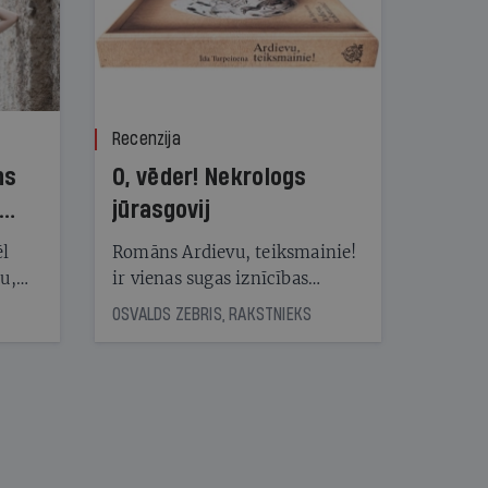
Recenzija
ns
O, vēder! Nekrologs
jūrasgovij
ēl
Romāns Ardievu, teiksmainie!
ju,
ir vienas sugas iznīcības
icas
traģiskais stāsts
OSVALDS ZEBRIS, RAKSTNIEKS
tītāju
tēm
nāt
kad
v