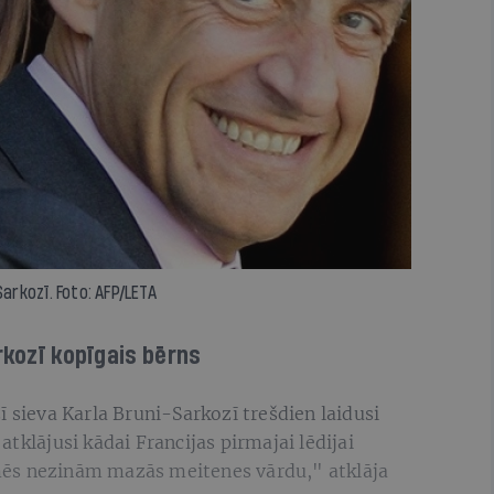
Sarkozī. Foto: AFP/LETA
rkozī kopīgais bērns
ī sieva Karla Bruni-Sarkozī trešdien laidusi
tklājusi kādai Francijas pirmajai lēdijai
ēs nezinām mazās meitenes vārdu," atklāja