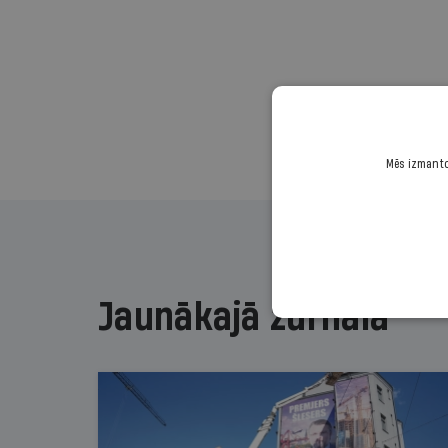
Mēs izmantoj
Jaunākajā žurnālā