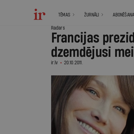
TĒMAS
ŽURNĀLI
ABONĒŠAN
Radars
Francijas prezi
dzemdējusi mei
ir.lv
20.10.2011.