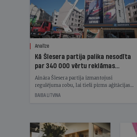
Analīze
Kā Šlesera partija palika nesodīta
par 340 000 vērtu reklāmas
kampaņu
Aināra Šlesera partija izmantojusi
regulējuma robu, lai tieši pirms aģitācijas
starta izreklamētos par summu, kas
BAIBA LITVINA
pārsniedz trešdaļu no likumīgi atļautajiem
kampaņas tēriņiem. KNAB pārkāpumus
nekonstatē