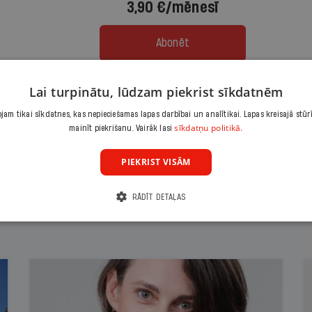
3,90 €/mēnesī
Abonēt
Citas abonēšanas iespējas meklē šeit
Lai turpinātu, lūdzam piekrist sīkdatnēm
am tikai sīkdatnes, kas nepieciešamas lapas darbībai un analītikai. Lapas kreisajā stūr
sīkdatņu politikā.
mainīt piekrišanu. Vairāk lasi
PIEKRIST VISĀM
RĀDĪT DETAĻAS