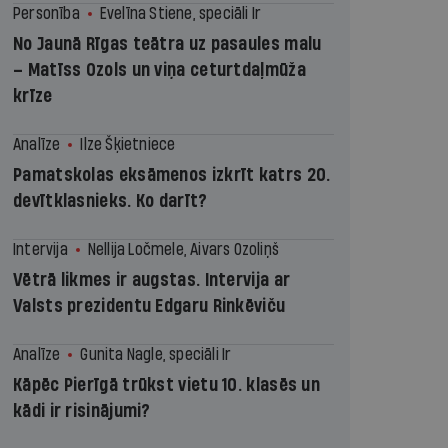
Personība
Evelīna Stiene, speciāli Ir
No Jaunā Rīgas teātra uz pasaules malu
– Matīss Ozols un viņa ceturtdaļmūža
krīze
Analīze
Ilze Šķietniece
Pamatskolas eksāmenos izkrīt katrs 20.
devītklasnieks. Ko darīt?
Intervija
Nellija Ločmele, Aivars Ozoliņš
Vētrā likmes ir augstas. Intervija ar
Valsts prezidentu Edgaru Rinkēviču
Analīze
Gunita Nagle, speciāli Ir
Kāpēc Pierīgā trūkst vietu 10. klasēs un
kādi ir risinājumi?