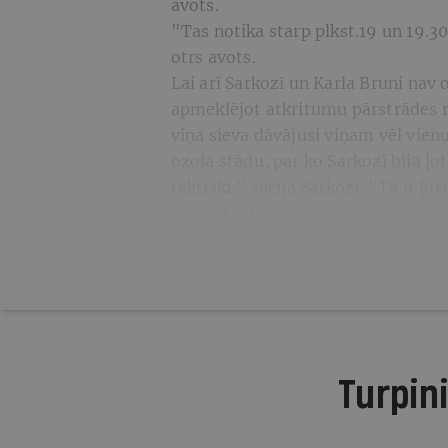
avots.
"Tas notika starp plkst.19 un 19.30.
otrs avots.
Lai arī Sarkozī un Karla Bruni nav
apmeklējot atkritumu pārstrādes rū
viņa sieva dāvājusi viņam vēl vien
ozola stādu, par ko Sarkozī bija ļoti
taktiski," sacīja Sarkozī. "Tā ir ļoti
saprast mūsu milzīgo prieku. Viņām 
Turpini