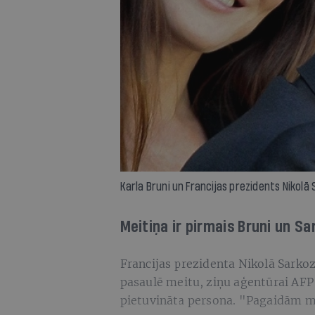
Karla Bruni un Francijas prezidents Nikolā 
Meitiņa ir pirmais Bruni un Sa
Francijas prezidenta Nikolā Sarkoz
pasaulē meitu, ziņu aģentūrai AFP a
pietuvināta persona. "Pagaidām m