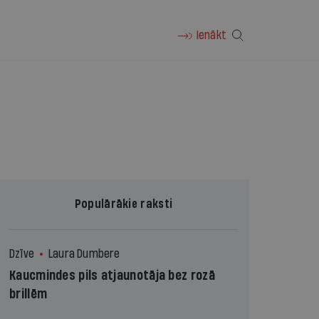
Ienākt
Populārākie raksti
Dzīve
Laura Dumbere
Kaucmindes pils atjaunotāja bez rozā
brillēm