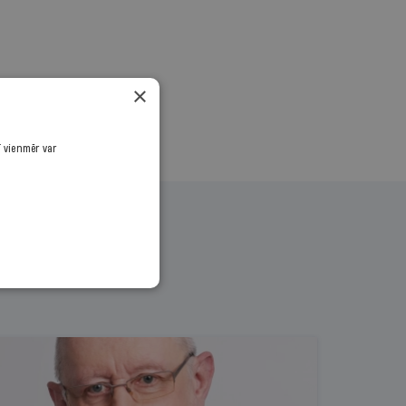
×
ī vienmēr var