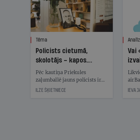
Tēma
Analī
Policists cietumā,
Vai 
skolotājs – kapos.
izva
Reibuma cena Priekulē
Pēc kautiņa Priekules
Likvi
zaļumballē jauns policists ir
airBa
nonācis cietumā, bet
oblig
ILZE ŠĶIETNIECE
IEVA 
cienījams pedagogs — kapos.
šone
Tik traģiska ir izrādījusies
lemša
divu promiļu reibuma cena
draud
sama
kas j
pirm
augus