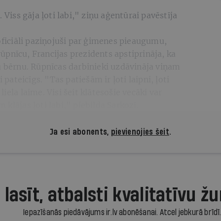
 Viss gāja ļoti labi," ziņu aģentūrai pavēstīja
 oficiāli paziņojuši par ģimenes pieaugumu,
pnīcu, Francijas prezidents apstiprināja, ka
u bērnu. Rūpnīcas darbinieki uzdāvināja viņam
 pateicīgs. "Tas patiešām ir ļoti laipni, ļoti
 liela laime. Visi šeit klātesošie vecāki var
klājas ļoti labi," piebilda Sarkozī.
Ja esi abonents,
pievienojies šeit
.
 lasīt, atbalsti kvalitatīvu žu
Iepazīšanās piedāvājums ir.lv abonēšanai. Atcel jebkurā brīdī