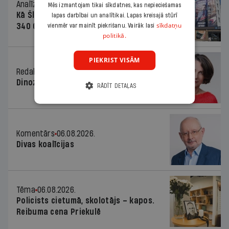
Analīze
06.08.2026.
Mēs izmantojam tikai sīkdatnes, kas nepieciešamas
Kā Šlesera partija palika nesodīta par
lapas darbībai un analītikai. Lapas kreisajā stūrī
sīkdatņu
340 000 vērtu reklāmas kampaņu
vienmēr var mainīt piekrišanu. Vairāk lasi
politikā.
PIEKRIST VISĀM
Redaktores sleja
06.08.2026.
Dinozaura triks
RĀDĪT DETAĻAS
Komentārs
06.08.2026.
Divas koalīcijas
Tēma
06.08.2026.
Policists cietumā, skolotājs – kapos.
Reibuma cena Priekulē