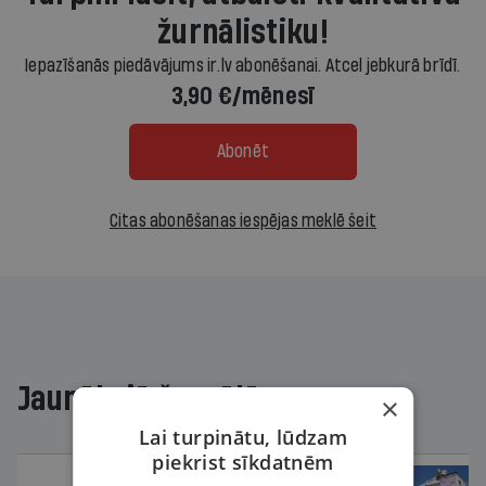
žurnālistiku!
Iepazīšanās piedāvājums ir.lv abonēšanai. Atcel jebkurā brīdī.
3,90 €/mēnesī
Abonēt
Citas abonēšanas iespējas meklē šeit
Jaunākajā žurnālā
×
Lai turpinātu, lūdzam
piekrist sīkdatnēm