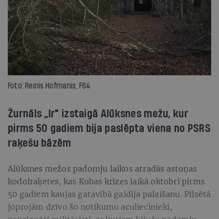
Foto: Reinis Hofmanis, F64
Žurnāls „Ir" izstaigā Alūksnes mežu, kur
pirms 50 gadiem bija paslēpta viena no PSRS
raķešu bāzēm
Alūksnes mežos padomju laikos atradās astoņas
kodolraķetes, kas Kubas krīzes laikā oktobrī pirms
50 gadiem kaujas gatavībā gaidīja palaišanu. Pilsētā
joprojām dzīvo šo notikumu aculiecinieki,