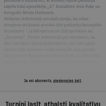
pensionēti militāristi, ar kuriem bijušo padomju
raķešu bāzi apmeklēja „Ir" žurnāliste Ieva Puķe un
fotogrāfs Reinis Hofmanis.
Alūksnes iedzīvotāji savulaik zināja, ka rokas
stiepiena attālumā atrodas divi padomju karaspēka
formējumi - 13 kilometrus no Zeltiņu bāzes arī
„Strautiņi". Tomēr iedzīvotāji pat nenojauta, ka
abas šīs bāzes glabā kodolraķetes, un 1962.gada
oktobrī bija ierautas notikumu ķēdē, kas pasauli
tikai par soli šķīra no atomkara. Proti, tas bija laiks,
kad padomju valdība Kubā izvietoja kodolraķetes,
kuras tēmēja uz ASV.
Ja esi abonents,
pievienojies šeit
.
Turpini lasīt, atbalsti kvalitatīvu