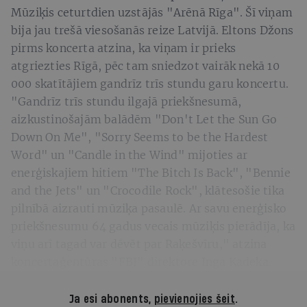
Mūziķis ceturtdien uzstājās "Arēnā Rīga". Šī viņam
bija jau trešā viesošanās reize Latvijā. Eltons Džons
pirms koncerta atzina, ka viņam ir prieks
atgriezties Rīgā, pēc tam sniedzot vairāk nekā 10
000 skatītājiem gandrīz trīs stundu garu koncertu.
"Gandrīz trīs stundu ilgajā priekšnesumā,
aizkustinošajām balādēm "Don't Let the Sun Go
Down On Me", "Sorry Seems to be the Hardest
Word" un "Candle in the Wind" mijoties ar
enerģiskajiem hitiem "The Bitch Is Back", "Bennie
and the Jets" un "Crocodile Rock", klātesošie tika
pilnībā aizrauti mūziķa pasaulē. Ar savu enerģisko
priekšnesumu 64 gadus vecais mūziķis pierādīja, ka
viņu arī tagad var dēvēt par Raķešvīru," atzina
koncertaģentūras "FBI" direktore Inga Kadeka.
Ja esi abonents,
pievienojies šeit
.