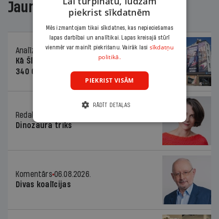
Lai turpinātu, lūdzam
Jaunākajā žurnālā
piekrist sīkdatnēm
Mēs izmantojam tikai sīkdatnes, kas nepieciešamas
lapas darbībai un analītikai. Lapas kreisajā stūrī
sīkdatņu
vienmēr var mainīt piekrišanu. Vairāk lasi
Analīze
06.08.2026.
politikā.
Kā Šlesera partija palika nesodīta par
340 000 vērtu reklāmas kampaņu
PIEKRIST VISĀM
RĀDĪT DETAĻAS
Redaktores sleja
06.08.2026.
Dinozaura triks
Komentārs
06.08.2026.
Divas koalīcijas