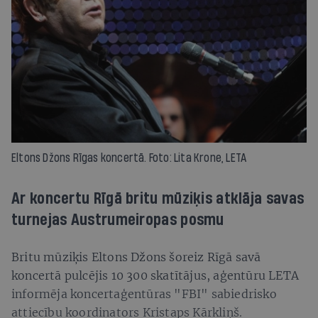
Eltons Džons Rīgas koncertā. Foto: Lita Krone, LETA
Ar koncertu Rīgā britu mūziķis atklāja savas
turnejas Austrumeiropas posmu
Britu mūziķis Eltons Džons šoreiz Rīgā savā
koncertā pulcējis 10 300 skatītājus, aģentūru LETA
informēja koncertaģentūras "FBI" sabiedrisko
attiecību koordinators Kristaps Kārkliņš.