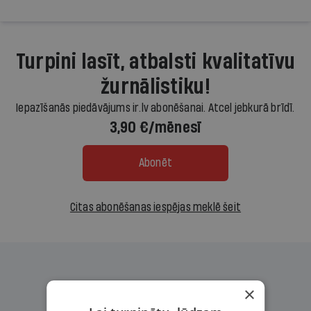
Turpini lasīt, atbalsti kvalitatīvu
žurnālistiku!
Iepazīšanās piedāvājums ir.lv abonēšanai. Atcel jebkurā brīdī.
3,90 €/mēnesī
Abonēt
Citas abonēšanas iespējas meklē šeit
×