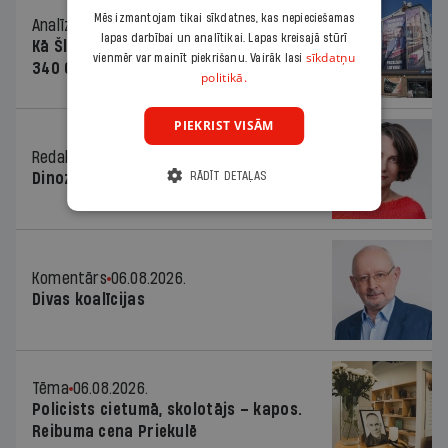
Mēs izmantojam tikai sīkdatnes, kas nepieciešamas
Analīze
06.08.2026.
lapas darbībai un analītikai. Lapas kreisajā stūrī
Kā Šlesera partija palika nesodīta par
sīkdatņu
vienmēr var mainīt piekrišanu. Vairāk lasi
340 000 vērtu reklāmas kampaņu
politikā.
PIEKRIST VISĀM
Redaktores sleja
06.08.2026.
Dinozaura triks
RĀDĪT DETAĻAS
Komentārs
06.08.2026.
Divas koalīcijas
Tēma
06.08.2026.
Policists cietumā, skolotājs – kapos.
Reibuma cena Priekulē