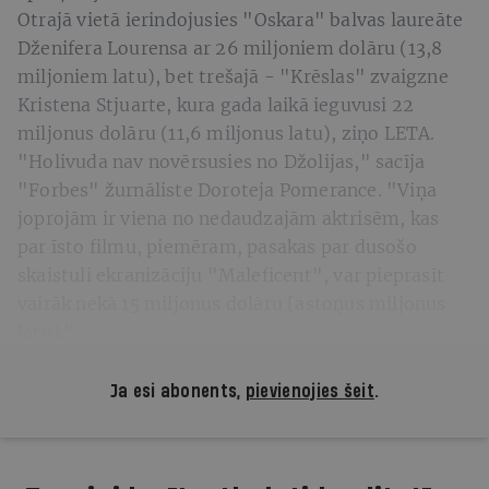
Otrajā vietā ierindojusies "Oskara" balvas laureāte
Dženifera Lourensa ar 26 miljoniem dolāru (13,8
miljoniem latu), bet trešajā - "Krēslas" zvaigzne
Kristena Stjuarte, kura gada laikā ieguvusi 22
miljonus dolāru (11,6 miljonus latu), ziņo LETA.
"Holivuda nav novērsusies no Džolijas," sacīja
"Forbes" žurnāliste Doroteja Pomerance. "Viņa
joprojām ir viena no nedaudzajām aktrisēm, kas
par īsto filmu, piemēram, pasakas par dusošo
skaistuli ekranizāciju "Maleficent", var pieprasīt
vairāk nekā 15 miljonus dolāru [astoņus miljonus
latu]."
Ja esi abonents,
pievienojies šeit
.