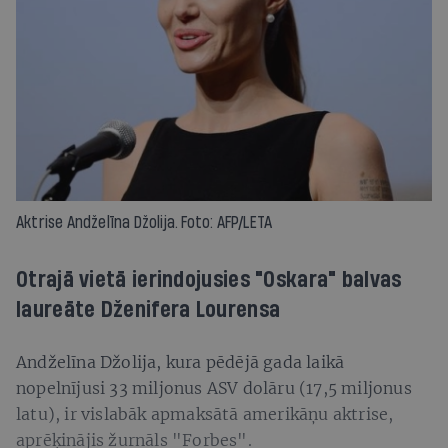
Aktrise Andželīna Džolija. Foto: AFP/LETA
Otrajā vietā ierindojusies "Oskara" balvas
laureāte Dženifera Lourensa
Andželīna Džolija, kura pēdējā gada laikā
nopelnījusi 33 miljonus ASV dolāru (17,5 miljonus
latu), ir vislabāk apmaksātā amerikāņu aktrise,
aprēķinājis žurnāls "Forbes".