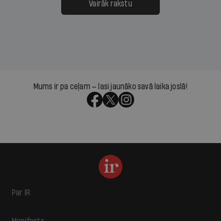
Vairāk rakstu
Mums ir pa ceļam — lasi jaunāko savā laika joslā!
Par IR