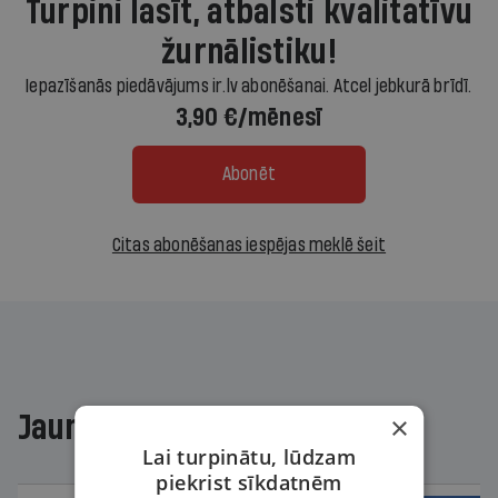
Turpini lasīt, atbalsti kvalitatīvu
žurnālistiku!
Iepazīšanās piedāvājums ir.lv abonēšanai. Atcel jebkurā brīdī.
3,90 €/mēnesī
Abonēt
Citas abonēšanas iespējas meklē šeit
Jaunākajā žurnālā
×
Lai turpinātu, lūdzam
piekrist sīkdatnēm