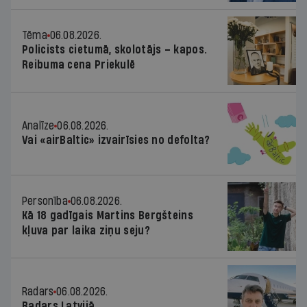
Tēma
06.08.2026.
Policists cietumā, skolotājs – kapos.
Reibuma cena Priekulē
Analīze
06.08.2026.
Vai «airBaltic» izvairīsies no defolta?
Personība
06.08.2026.
Kā 18 gadīgais Martins Bergšteins
kļuva par laika ziņu seju?
Radars
06.08.2026.
Radars Latvijā