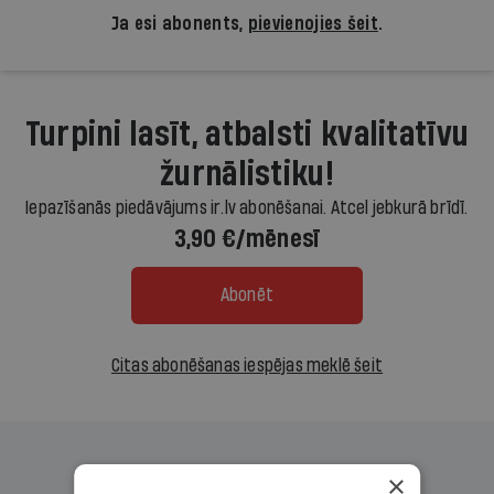
Ja esi abonents,
pievienojies šeit
.
Turpini lasīt, atbalsti kvalitatīvu
žurnālistiku!
Iepazīšanās piedāvājums ir.lv abonēšanai. Atcel jebkurā brīdī.
3,90 €/mēnesī
Abonēt
Citas abonēšanas iespējas meklē šeit
×