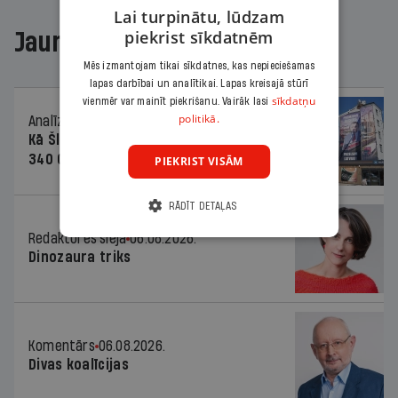
Lai turpinātu, lūdzam
piekrist sīkdatnēm
Jaunākajā žurnālā
Mēs izmantojam tikai sīkdatnes, kas nepieciešamas
lapas darbībai un analītikai. Lapas kreisajā stūrī
sīkdatņu
vienmēr var mainīt piekrišanu. Vairāk lasi
politikā.
Analīze
06.08.2026.
Kā Šlesera partija palika nesodīta par
340 000 vērtu reklāmas kampaņu
PIEKRIST VISĀM
RĀDĪT DETAĻAS
Redaktores sleja
06.08.2026.
Dinozaura triks
Komentārs
06.08.2026.
Divas koalīcijas