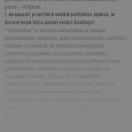
pāris - atšķiras.
1. Nosauciet prioritārā secībā politiskos spēkus, ar
kuriem kopā būtu gatavi veidot koalīciju?
"Vienotība" ir atvērta sadarbībai ar visiem
politiskajiem spēkiem, kam vēlētāji izteiks uzticību
darbam 11.Saeimā. Šo vēlēšanu svarīgākais
uzdevums ir panākt, lai 11.Saeimā mazinātu
oligarhu ietekmi un nodrošinātu vairākumu tiem
politiskajiem spēkiem, kuri ir par tiesisku un
nacionālu Latviju. Līdz ar to "Vienotība"
priekšroku dos sadarbībai ar partijām, kurām ir
līdzīgi uzskati tiesiskuma un ekonomikas
jautājumos, un kuras skaidri atzīst Latvijas valsts
pamatus, tai skaitā Latvijas valstiskuma
nepārtrauktību, okupāciju prettiesiskumu un
latviešu valodu kā vienīgo valsts un oficiālo valodu.