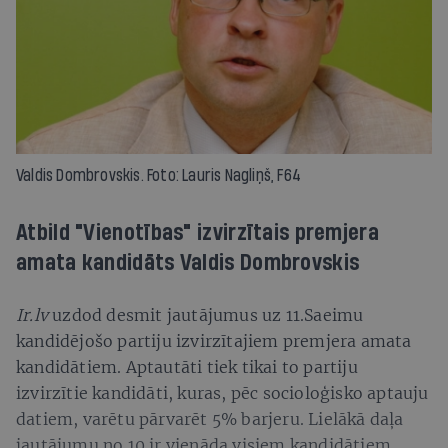
Valdis Dombrovskis. Foto: Lauris Nagliņš, F64
Atbild "Vienotības" izvirzītais premjera
amata kandidāts Valdis Dombrovskis
Ir.lv
uzdod desmit jautājumus uz 11.Saeimu
kandidējošo partiju izvirzītajiem premjera amata
kandidātiem. Aptautāti tiek tikai to partiju
izvirzītie kandidāti, kuras, pēc socioloģisko aptauju
datiem, varētu pārvarēt 5% barjeru. Lielākā daļa
jautājumu no 10 ir vienāda visiem kandidātiem,