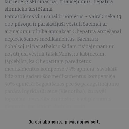
kuri enerģiski cīnās par finansējumu C hepatīta
slimnieku ārstēšanai.
Pamatojums viņu cīņai ir nopietns - vairāk nekā 13
000 pilsoņu ir parakstījuši vēstuli Saeimai ar
aicinājumu pilnībā apmaksāt C hepatīta ārstēšanai
nepieciešamos medikamentus. Saeima ir
nobalsojusi par atbalstu šādam risinājumam un
nosūtījusi vēstuli tālāk Ministru kabinetam.
Jāpiebilst, ka C hepatītam paredzētos
medikamentus kompensē 75% apmērā, savukārt
līdz 2011.gadam šos medikamentus kompensēja
50% apmērā. Sagadīšanās pēc šo paaugstinājumu
panāca Ingrīda Circene (Vienotība), kura vēl
joprojām ir veselības ministre, kaut pie mums
pieņemts par labiem darbiem sodīt.
Ja esi abonents,
pievienojies šeit
.