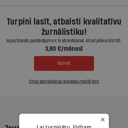
Turpini lasīt, atbalsti kvalitatīvu
žurnālistiku!
Iepazīšanās piedāvājums ir.lv abonēšanai. Atcel jebkurā brīdī.
3,90 €/mēnesī
Abonēt
Citas abonēšanas iespējas meklē šeit
×
Lai turpinātu, lūdzam