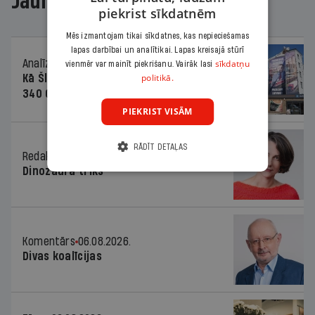
Jaunākajā žurnālā
piekrist sīkdatnēm
Mēs izmantojam tikai sīkdatnes, kas nepieciešamas
lapas darbībai un analītikai. Lapas kreisajā stūrī
sīkdatņu
Analīze
06.08.2026.
vienmēr var mainīt piekrišanu. Vairāk lasi
politikā.
Kā Šlesera partija palika nesodīta par
340 000 vērtu reklāmas kampaņu
PIEKRIST VISĀM
RĀDĪT DETAĻAS
Redaktores sleja
06.08.2026.
Dinozaura triks
Komentārs
06.08.2026.
Divas koalīcijas