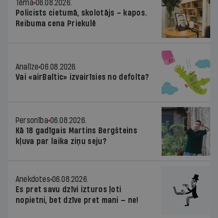
Tēma
06.08.2026.
Policists cietumā, skolotājs – kapos.
Reibuma cena Priekulē
Analīze
06.08.2026.
Vai «airBaltic» izvairīsies no defolta?
Personība
06.08.2026.
Kā 18 gadīgais Martins Bergšteins
kļuva par laika ziņu seju?
Anekdotes
06.08.2026.
Es pret savu dzīvi izturos ļoti
nopietni, bet dzīve pret mani — ne!