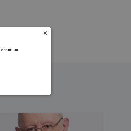
×
ī vienmēr var