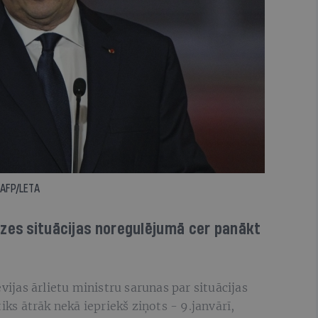
 AFP/LETA
īzes situācijas noregulējumā cer panākt
evijas ārlietu ministru sarunas par situācijas
s ātrāk nekā iepriekš ziņots - 9.janvārī,