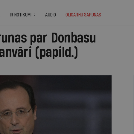
A
IR NOTIKUMI
AUDIO
OLIGARHU SARUNAS
runas par Donbasu
anvāri (papild.)