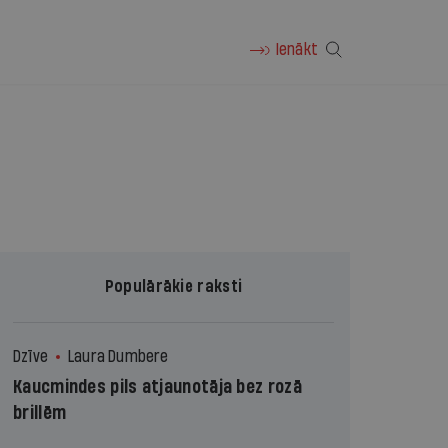
Ienākt
Populārākie raksti
Dzīve
Laura Dumbere
Kaucmindes pils atjaunotāja bez rozā
brillēm