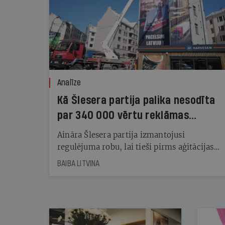
Analīze
Kā Šlesera partija palika nesodīta
par 340 000 vērtu reklāmas
kampaņu
Aināra Šlesera partija izmantojusi
regulējuma robu, lai tieši pirms aģitācijas
starta izreklamētos par summu, kas
BAIBA LITVINA
pārsniedz trešdaļu no likumīgi atļautajiem
kampaņas tēriņiem. KNAB pārkāpumus
nekonstatē