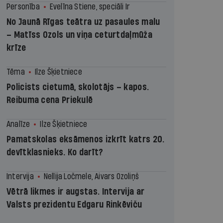
Personība
Evelīna Stiene, speciāli Ir
No Jaunā Rīgas teātra uz pasaules malu
– Matīss Ozols un viņa ceturtdaļmūža
krīze
Tēma
Ilze Šķietniece
Policists cietumā, skolotājs – kapos.
Reibuma cena Priekulē
Analīze
Ilze Šķietniece
Pamatskolas eksāmenos izkrīt katrs 20.
devītklasnieks. Ko darīt?
Intervija
Nellija Ločmele, Aivars Ozoliņš
Vētrā likmes ir augstas. Intervija ar
Valsts prezidentu Edgaru Rinkēviču