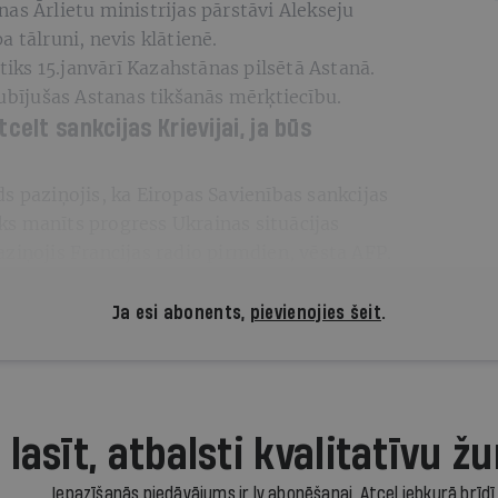
as Ārlietu ministrijas pārstāvi Alekseju
 tālruni, nevis klātienē.
otiks 15.janvārī Kazahstānas pilsētā Astanā.
aubījušas Astanas tikšanās mērķtiecību.
celt sankcijas Krievijai, ja būs
s paziņojis, ka Eiropas Savienības sankcijas
tiks manīts progress Ukrainas situācijas
ziņojis Francijas radio pirmdien, vēsta AFP.
Ja esi abonents,
pievienojies šeit
.
 lasīt, atbalsti kvalitatīvu žu
Iepazīšanās piedāvājums ir.lv abonēšanai. Atcel jebkurā brīdī