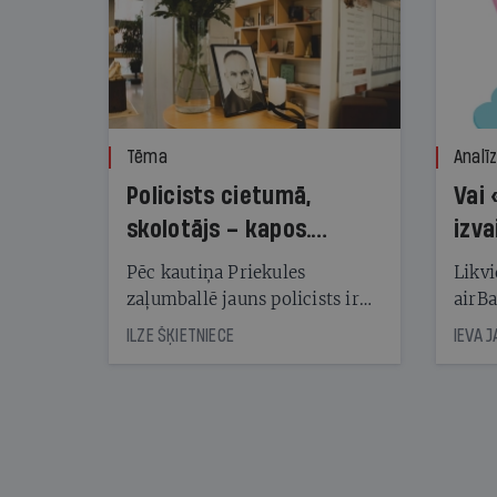
Tēma
Analī
Policists cietumā,
Vai 
skolotājs – kapos.
izva
Reibuma cena Priekulē
Pēc kautiņa Priekules
Likvi
zaļumballē jauns policists ir
airBa
nonācis cietumā, bet
oblig
ILZE ŠĶIETNIECE
IEVA 
cienījams pedagogs — kapos.
šone
Tik traģiska ir izrādījusies
lemša
divu promiļu reibuma cena
draud
sama
kas j
pirm