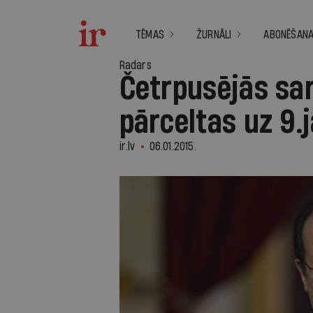
TĒMAS
ŽURNĀLI
ABONĒŠAN
Radars
Četrpusējās sa
pārceltas uz 9.j
ir.lv
06.01.2015.