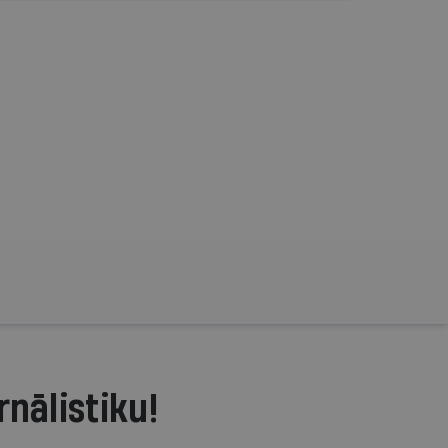
rnālistiku!
.