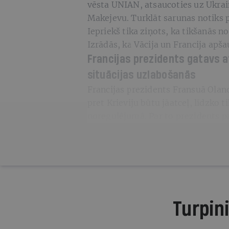
vēsta UNIAN, atsaucoties uz Ukrain
Makejevu. Turklāt sarunas notiks pa
Iepriekš tika ziņots, ka tikšanās n
Izrādās, ka Vācija un Francija apš
Francijas prezidents gatavs at
situācijas uzlabošanās
Francijas prezidents Fransuā Oland
pret Krieviju būtu jāatceļ, līdzko 
noregulējumā. Par to prezidents pa
Turpini