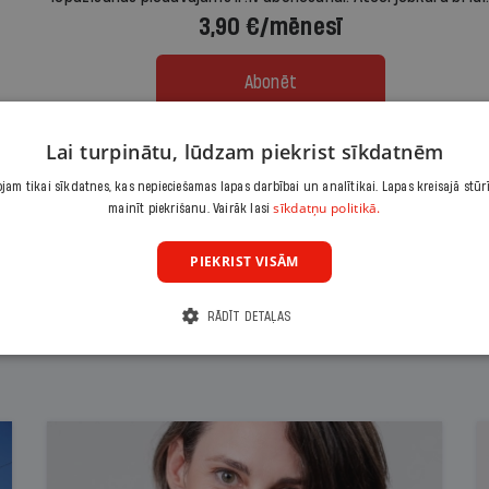
3,90 €/mēnesī
Abonēt
Lai turpinātu, lūdzam piekrist sīkdatnēm
Citas abonēšanas iespējas meklē šeit
am tikai sīkdatnes, kas nepieciešamas lapas darbībai un analītikai. Lapas kreisajā stūr
sīkdatņu politikā.
mainīt piekrišanu. Vairāk lasi
PIEKRIST VISĀM
RĀDĪT DETAĻAS