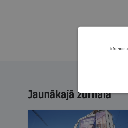
Mēs izmantoj
Jaunākajā žurnālā