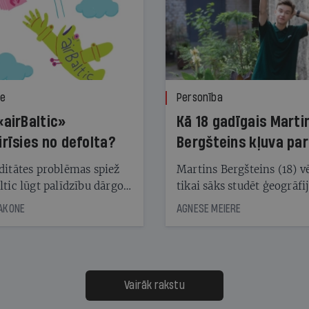
ze
Personība
«airBaltic»
Kā 18 gadīgais Marti
irīsies no defolta?
Bergšteins kļuva par
laika ziņu seju?
ditātes problēmas spiež
Martins Bergšteins (18) v
ltic lūgt palīdzību dārgo
tikai sāks studēt ģeogrāfi
āciju turētājiem, taču
bet viņa sacītajam jau uzt
JAKONE
AGNESE MEIERE
dēļ nebija kvoruma
tūkstošiem laika ziņu ska
nai. Vai lidsabiedrībai
Latvijā. Aiz dažām minū
 defolts, ja tā nespēs
televīzijas ēterā ir 11 gadi
ksāt augstos procentus,
uzcītīga darba, mammas
āpārskaita jau trīs dienas
atbalsts un drosme turpi
Vairāk rakstu
s nākamās sapulces
meteovērojumus arī tad, 