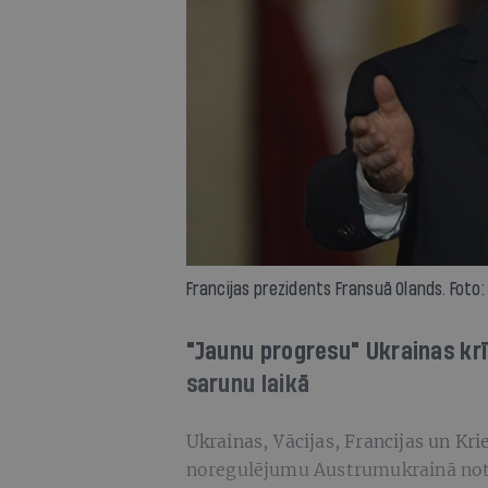
Francijas prezidents Fransuā Olands. Foto:
"Jaunu progresu" Ukrainas kr
sarunu laikā
Ukrainas, Vācijas, Francijas un Kri
noregulējumu Austrumukrainā notik