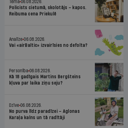
Tēma
06.08.2026.
Policists cietumā, skolotājs – kapos.
Reibuma cena Priekulē
Analīze
06.08.2026.
Vai «airBaltic» izvairīsies no defolta?
Personība
06.08.2026.
Kā 18 gadīgais Martins Bergšteins
kļuva par laika ziņu seju?
Dzīve
06.08.2026.
No purva līdz paradīzei – Aglonas
Karaļa kalns un tā radītāji