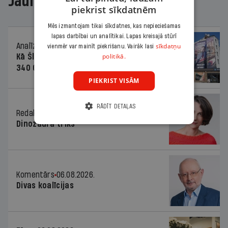
Jaunākajā žurnālā
piekrist sīkdatnēm
Mēs izmantojam tikai sīkdatnes, kas nepieciešamas
lapas darbībai un analītikai. Lapas kreisajā stūrī
sīkdatņu
Analīze
06.08.2026.
vienmēr var mainīt piekrišanu. Vairāk lasi
politikā.
Kā Šlesera partija palika nesodīta par
340 000 vērtu reklāmas kampaņu
PIEKRIST VISĀM
RĀDĪT DETAĻAS
Redaktores sleja
06.08.2026.
Dinozaura triks
Komentārs
06.08.2026.
Divas koalīcijas