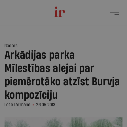
Radars
Arkādijas parka
Mīlestības alejai par
piemērotāko atzīst Burvja
kompozīciju
Lote Lārmane
26.05.2013.