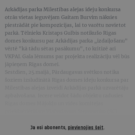
Arkādijas parka Mīlestības alejas ideju konkursa
otrās vietas ieguvējam Gaitam Burvim nāksies
piestrādāt pie kompozīcijas, lai to varētu novietot
parkā. Tēlnieks Kristaps Gulbis notikušo Rīgas
domes konkursu par Arkādijas parka „izdaiļošanu"
vērtē "kā tādu sētas pasākumu", to kritizē arī
VKPAI. Gala lēmums par projekta realizāciju vēl būs
jāpieņem Rīgas domei.
Sestdien, 25.maijā, Pārdaugavas svētkos notika
šoziem izsludinātā Rīgas domes ideju konkursa par
Mīlestības alejas izveidi Arkādijas parkā uzvarētāju
apbalvošana. Iecere veidot šādu objektu radusies
Rīgas domes Mājokļu un vides komitejas
priekšsēdētājam Vjačeslavam Stepaņenko (SC).
Ja esi abonents,
pievienojies šeit
.