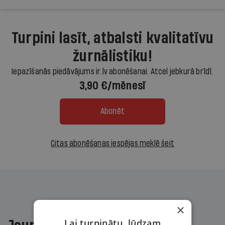
Turpini lasīt, atbalsti kvalitatīvu
žurnālistiku!
Iepazīšanās piedāvājums ir.lv abonēšanai. Atcel jebkurā brīdī.
3,90 €/mēnesī
Abonēt
Citas abonēšanas iespējas meklē šeit
×
Lai turpinātu, lūdzam