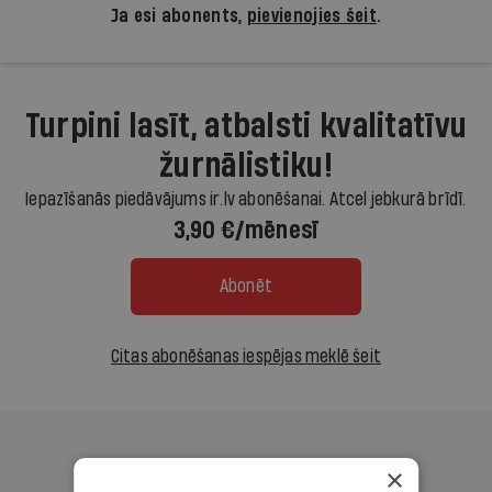
Ja esi abonents,
pievienojies šeit
.
Turpini lasīt, atbalsti kvalitatīvu
žurnālistiku!
Iepazīšanās piedāvājums ir.lv abonēšanai. Atcel jebkurā brīdī.
3,90 €/mēnesī
Abonēt
Citas abonēšanas iespējas meklē šeit
×