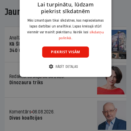
Lai turpinātu, lūdzam
Jaunākajā žurnālā
piekrist sīkdatnēm
Mēs izmantojam tikai sīkdatnes, kas nepieciešamas
lapas darbībai un analītikai. Lapas kreisajā stūrī
sīkdatņu
vienmēr var mainīt piekrišanu. Vairāk lasi
Analīze
06.08.2026.
politikā.
Kā Šlesera partija palika nesodīta par
340 000 vērtu reklāmas kampaņu
PIEKRIST VISĀM
RĀDĪT DETAĻAS
Redaktores sleja
06.08.2026.
Dinozaura triks
Komentārs
06.08.2026.
Divas koalīcijas