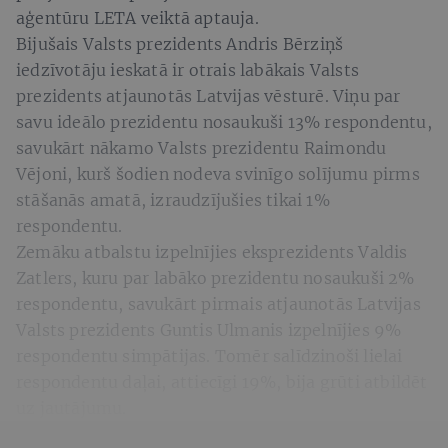
aģentūru LETA veiktā aptauja.
Bijušais Valsts prezidents Andris Bērziņš
iedzīvotāju ieskatā ir otrais labākais Valsts
prezidents atjaunotās Latvijas vēsturē. Viņu par
savu ideālo prezidentu nosaukuši 13% respondentu,
savukārt nākamo Valsts prezidentu Raimondu
Vējoni, kurš šodien nodeva svinīgo solījumu pirms
stāšanās amatā, izraudzījušies tikai 1%
respondentu.
Zemāku atbalstu izpelnījies eksprezidents Valdis
Zatlers, kuru par labāko prezidentu nosaukuši 2%
respondentu, savukārt pirmais atjaunotās Latvijas
Valsts prezidents Guntis Ulmanis izpelnījies 9%
respondentu simpātijas. Tomēr salīdzinoši lielai
respondentu daļai, attiecīgi 19%, bija grūti atbildēt
uz jautājumu.