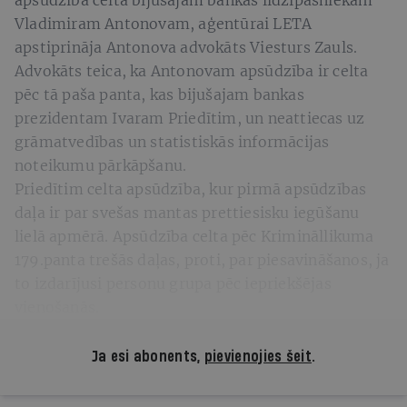
Vladimiram Antonovam, aģentūrai LETA
apstiprināja Antonova advokāts Viesturs Zauls.
Advokāts teica, ka Antonovam apsūdzība ir celta
pēc tā paša panta, kas bijušajam bankas
prezidentam Ivaram Priedītim, un neattiecas uz
grāmatvedības un statistiskās informācijas
noteikumu pārkāpšanu.
Priedītim celta apsūdzība, kur pirmā apsūdzības
daļa ir par svešas mantas prettiesisku iegūšanu
lielā apmērā. Apsūdzība celta pēc Krimināllikuma
179.panta trešās daļas, proti, par piesavināšanos, ja
to izdarījusi personu grupa pēc iepriekšējas
vienošanās.
Ja esi abonents,
pievienojies šeit
.