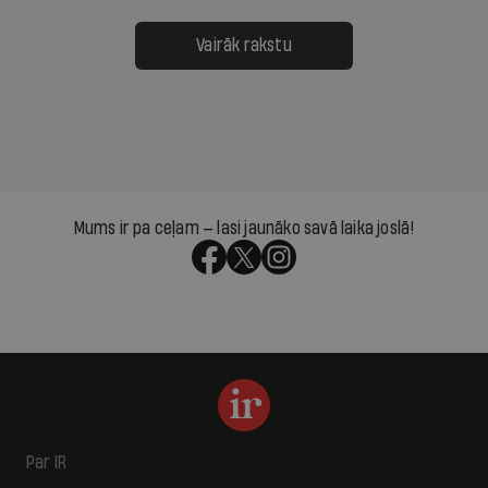
Vairāk rakstu
Mums ir pa ceļam — lasi jaunāko savā laika joslā!
Par IR