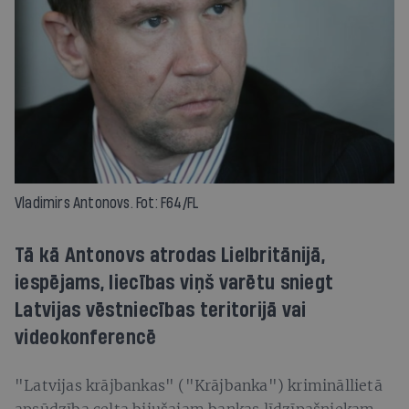
Vladimirs Antonovs. Fot: F64/FL
Tā kā Antonovs atrodas Lielbritānijā,
iespējams, liecības viņš varētu sniegt
Latvijas vēstniecības teritorijā vai
videokonferencē
"Latvijas krājbankas" ("Krājbanka") krimināllietā
apsūdzība celta bijušajam bankas līdzīpašniekam