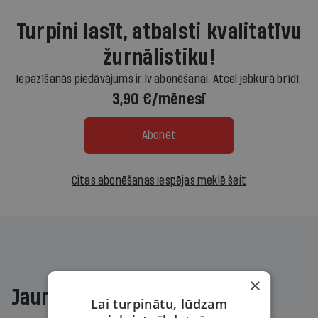
Turpini lasīt, atbalsti kvalitatīvu
žurnālistiku!
Iepazīšanās piedāvājums ir.lv abonēšanai. Atcel jebkurā brīdī.
3,90 €/mēnesī
Abonēt
Citas abonēšanas iespējas meklē šeit
×
Jaunākajā žurnālā
Lai turpinātu, lūdzam