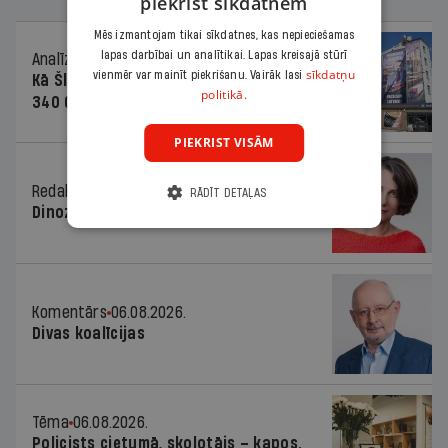
piekrist sīkdatnēm
Mēs izmantojam tikai sīkdatnes, kas nepieciešamas
lapas darbībai un analītikai. Lapas kreisajā stūrī
Analīze
06.08.2026.
sīkdatņu
vienmēr var mainīt piekrišanu. Vairāk lasi
Kā Šlesera partija palika nesodīta par
politikā.
340 000 vērtu reklāmas kampaņu
PIEKRIST VISĀM
Redaktores sleja
06.08.2026.
RĀDĪT DETAĻAS
Dinozaura triks
Komentārs
06.08.2026.
Divas koalīcijas
Tēma
06.08.2026.
Policists cietumā, skolotājs – kapos.