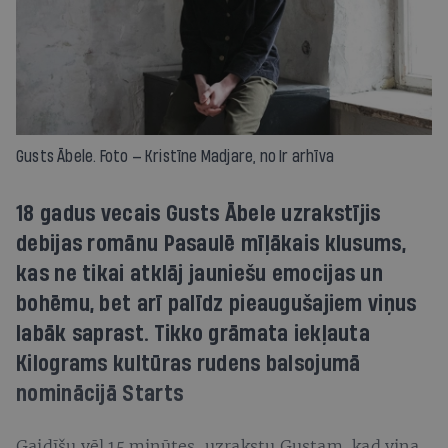
Gusts Ābele. Foto — Kristīne Madjare, no Ir arhīva
18 gadus vecais Gusts Ābele uzrakstījis
debijas romānu Pasaulē mīļākais klusums,
kas ne tikai atklāj jauniešu emocijas un
bohēmu, bet arī palīdz pieaugušajiem viņus
labāk saprast. Tikko grāmata iekļauta
Kilograms kultūras rudens balsojumā
nominācijā Starts
Gaidīšu vēl 15 minūtes, uzrakstu Gustam, kad viņa