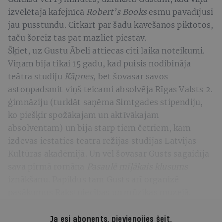
izvēlētajā kafejnīcā
Robert’s Books
esmu pavadījusi
jau pusstundu. Citkārt par šādu kavēšanos piktotos,
taču šoreiz tas pat mazliet piestāv.
Šķiet, uz Gustu Ābeli attiecas citi laika noteikumi.
Viņam bija tikai 15 gadu, kad puisis nodibināja
teātra studiju
Kāpnes,
bet šovasar savos
astoņpadsmit viņš teicami absolvēja Rīgas Valsts 2.
ģimnāziju (turklāt saņēma Simtgades stipendiju,
ko piešķir spožākajam un aktīvākajam
absolventam) un bija starp tiem četriem, kam
izdevās iestāties teātra režijas studijās Latvijas
Kultūras akadēmijā. Un vēl šovasar Gusts sagaidīja
sava pirmā romāna
Pasaulē mīļākais klusums
iznākšanu. Papildus tam Gusts arī organizē
pasākumus Rakstniecības un mūzikas muzejā.
Ja esi abonents,
pievienojies šeit
.