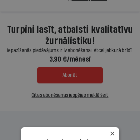
Turpini lasīt, atbalsti kvalitatīvu
žurnālistiku!
Iepazīšanās piedāvājums ir.lv abonēšanai. Atcel jebkurā brīdī.
3,90 €/mēnesī
Abonēt
Citas abonēšanas iespējas meklē šeit
×