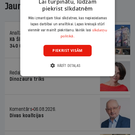
Lai turpinātu, lūdzam
Jaunākajā žurnālā
piekrist sīkdatnēm
Mēs izmantojam tikai sīkdatnes, kas nepieciešamas
lapas darbībai un analītikai. Lapas kreisajā stūrī
sīkdatņu
vienmēr var mainīt piekrišanu. Vairāk lasi
Analīze
06.08.2026.
politikā.
Kā Šlesera partija palika nesodīta par
340 000 vērtu reklāmas kampaņu
PIEKRIST VISĀM
RĀDĪT DETAĻAS
Redaktores sleja
06.08.2026.
Dinozaura triks
Komentārs
06.08.2026.
Divas koalīcijas