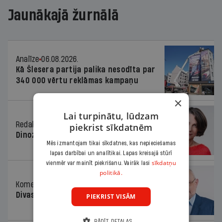
Jaunākajā žurnālā
Analīze
06.08.2026.
Kā Šlesera partija palika nesodīta par
340 000 vērtu reklāmas kampaņu
×
Lai turpinātu, lūdzam
Redaktores sleja
06.08.2026.
piekrist sīkdatnēm
Dinozaura triks
Mēs izmantojam tikai sīkdatnes, kas nepieciešamas
lapas darbībai un analītikai. Lapas kreisajā stūrī
sīkdatņu
vienmēr var mainīt piekrišanu. Vairāk lasi
politikā.
Komentārs
06.08.2026.
Divas koalīcijas
PIEKRIST VISĀM
RĀDĪT DETAĻAS