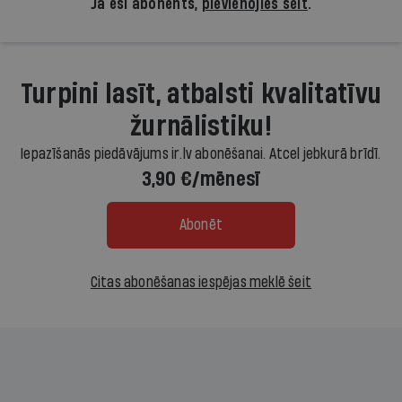
Ja esi abonents,
pievienojies šeit
.
Turpini lasīt, atbalsti kvalitatīvu
žurnālistiku!
Iepazīšanās piedāvājums ir.lv abonēšanai. Atcel jebkurā brīdī.
3,90 €/mēnesī
Abonēt
Citas abonēšanas iespējas meklē šeit