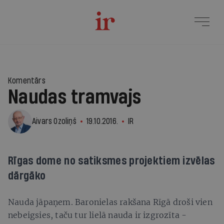
Komentārs
Naudas tramvajs
Aivars Ozoliņš
19.10.2016.
IR
Rīgas dome no satiksmes projektiem izvēlas
dārgāko
Nauda jāpaņem. Baronielas rakšana Rīgā droši vien
nebeigsies, taču tur lielā nauda ir izgrozīta -