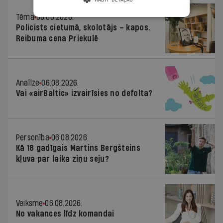
Tēma
06.08.2026.
Policists cietumā, skolotājs – kapos.
Reibuma cena Priekulē
Analīze
06.08.2026.
Vai «airBaltic» izvairīsies no defolta?
Personība
06.08.2026.
Kā 18 gadīgais Martins Bergšteins
kļuva par laika ziņu seju?
Veiksme
06.08.2026.
No vakances līdz komandai