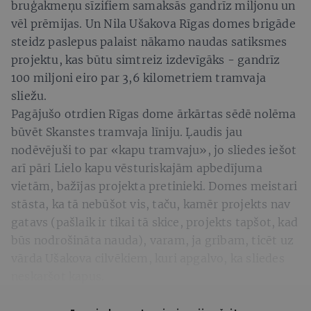
bruģakmeņu sīzifiem samaksās gandrīz miljonu un
vēl prēmijas. Un Nila Ušakova Rīgas domes brigāde
steidz paslepus palaist nākamo naudas satiksmes
projektu, kas būtu simtreiz izdevīgāks - gandrīz
100 miljoni eiro par 3,6 kilometriem tramvaja
sliežu.
Pagājušo otrdien Rīgas dome ārkārtas sēdē nolēma
būvēt Skanstes tramvaja līniju. Ļaudis jau
nodēvējuši to par «kapu tramvaju», jo sliedes iešot
arī pāri Lielo kapu vēsturiskajām apbedījuma
vietām, bažījas projekta pretinieki. Domes meistari
stāsta, ka tā nebūšot vis, taču, kamēr projekts nav
gatavs (pašlaik ir tikai tā skice, projekts tapšot, kad
būs nodrošināta nauda), varam, ja gribam, ticēt uz
vārda Ušakova cilvēkiem, kuri apgalvo, ka sliedes
neskaršot kapus.