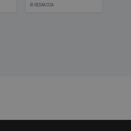
icas
IR REDAKCIJA
tītāju
tēm
nāt
kad
v