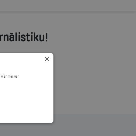
rnālistiku!
.
×
ī vienmēr var