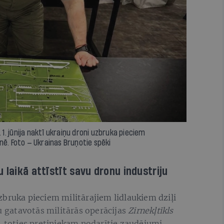
. 1. jūnija naktī ukraiņu droni uzbruka pieciem
ienē. Foto — Ukrainas Bruņotie spēki
 laikā attīstīt savu dronu industriju
zbruka pieciem militārajiem lidlaukiem dziļi
du gatavotās militārās operācijas
Zirnekļtīkls
, toties pretiniekam nodarītie zaudējumi