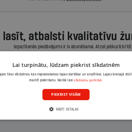
 lasīt, atbalsti kvalitatīvu žu
Iepazīšanās piedāvājums ir.lv abonēšanai. Atcel jebkurā brīdī
3,90 €/mēnesī
Lai turpinātu, lūdzam piekrist sīkdatnēm
Abonēt
am tikai sīkdatnes, kas nepieciešamas lapas darbībai un analītikai. Lapas kreisajā stūr
sīkdatņu politikā.
mainīt piekrišanu. Vairāk lasi
Citas abonēšanas iespējas meklē šeit
PIEKRIST VISĀM
RĀDĪT DETAĻAS