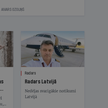
AIVARS OZOLIŅŠ
Radars
ns
Radars Latvijā
Nedēļas svarīgākie notikumi
Latvijā
ēl
ju,