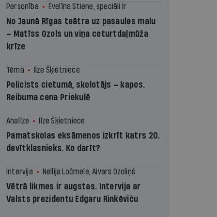
Personība
Evelīna Stiene, speciāli Ir
No Jaunā Rīgas teātra uz pasaules malu
– Matīss Ozols un viņa ceturtdaļmūža
krīze
Tēma
Ilze Šķietniece
Policists cietumā, skolotājs – kapos.
Reibuma cena Priekulē
Analīze
Ilze Šķietniece
Pamatskolas eksāmenos izkrīt katrs 20.
devītklasnieks. Ko darīt?
Intervija
Nellija Ločmele, Aivars Ozoliņš
Vētrā likmes ir augstas. Intervija ar
Valsts prezidentu Edgaru Rinkēviču