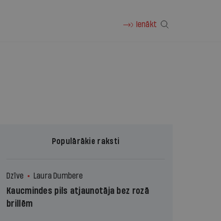
Ienākt
Populārākie raksti
Dzīve
Laura Dumbere
Kaucmindes pils atjaunotāja bez rozā
brillēm