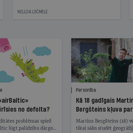
NELLIJA LOČMELE
ze
Personība
«airBaltic»
Kā 18 gadīgais Marti
irīsies no defolta?
Bergšteins kļuva par
laika ziņu seju?
ditātes problēmas spiež
Martins Bergšteins (18) v
ltic lūgt palīdzību dārgo
tikai sāks studēt ģeogrāfi