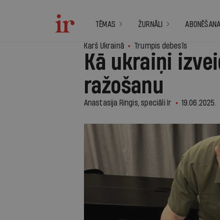
TĒMAS
ŽURNĀLI
ABONĒŠAN
Karš Ukrainā
Trumpis debesīs
Kā ukraiņi izve
ražošanu
Anastasija Ringis, speciāli Ir
19.06.2025.
1