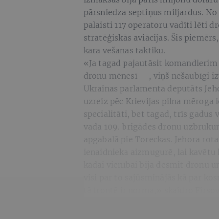
pārsniedza septiņus miljardus. No
palaisti 117 operatoru vadīti lēti d
stratēģiskās aviācijas. Šis piemērs
kara vešanas taktiku.
«Ja tagad pajautāsit komandierim 
dronu mēnesī —, viņš nešaubīgi iz
Ukrainas parlamenta deputāts Jehor
uzreiz pēc Krievijas pilna mēroga
specialitāti, bet tagad, trīs gadu
vada 109. brigādes dronu uzbruku
apgabalā pie Toreckas. Jehora rot
ienaidnieka aizmugurē, lai kavētu
kādai vienībai bija desmit dronu u
visi par to sajūsminājās kā par k
tā frontē ir norma,» skaidro Firsov