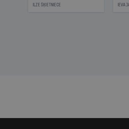
nonācis cietumā, bet
oblig
ILZE ŠĶIETNIECE
IEVA 
cienījams pedagogs — kapos.
šone
Tik traģiska ir izrādījusies
lemša
divu promiļu reibuma cena
draud
sama
kas j
pirm
augus