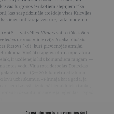
 kravas furgonos ierīkotiem slēpņiem tika
roni, kas saspridzināja trešdaļu visas Krievijas
, kas ieies militārajā vēsturē, rāda moderno
frontē — vai vēlies
Himars
vai 10 tūkstošus
vēlēsies dronus,» intervijā
Ir
saka bijušais
s Firsovs (36), kurš pievienojās armijai
 iebrukuma. Viņš ātri apguva drona operatora
s vēlāk, ir uzdienējis līdz komandiera rangam —
ma rotas vadu. Viņa rota darbojas Doneckas
a palaiž dronus 15—20 kilometru attālumā
 krievu uzbrukumus. «Pirmajā kara gadā, ja
n ar tiem izdevās iznīcināt ienaidnieka tanku,
osmonautu desantu un sacerēja leģendas. Tagad
s.
Ja esi abonents,
pievienojies šeit
.