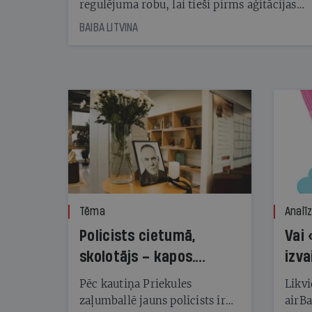
regulējuma robu, lai tieši pirms aģitācijas
starta izreklamētos par summu, kas
BAIBA LITVINA
pārsniedz trešdaļu no likumīgi atļautajiem
kampaņas tēriņiem. KNAB pārkāpumus
nekonstatē
Tēma
Analī
Policists cietumā,
Vai 
skolotājs – kapos.
izva
Reibuma cena Priekulē
Pēc kautiņa Priekules
Likvi
zaļumballē jauns policists ir
airBa