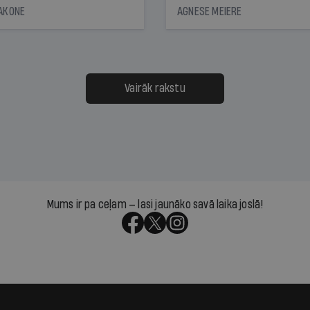
āciju turētājiem, taču
bet viņa sacītajam jau uzt
JAKONE
AGNESE MEIERE
dēļ nebija kvoruma
tūkstošiem laika ziņu ska
nai. Vai lidsabiedrībai
Latvijā. Aiz dažām minū
 defolts, ja tā nespēs
televīzijas ēterā ir 11 gadi
ksāt augstos procentus,
uzcītīga darba, mammas
āpārskaita jau trīs dienas
atbalsts un drosme turpi
Vairāk rakstu
s nākamās sapulces
meteovērojumus arī tad, 
ta vidū?
šķiet, ka tie nevienam na
vajadzīgi
Mums ir pa ceļam — lasi jaunāko savā laika joslā!