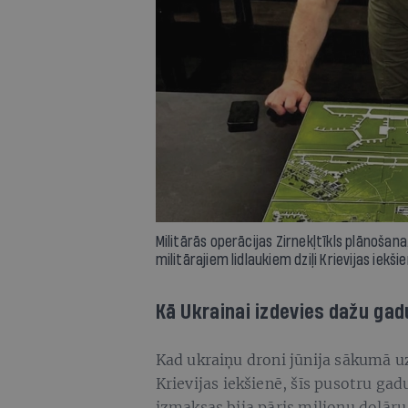
Militārās operācijas Zirnekļtīkls plānošana
militārajiem lidlaukiem dziļi Krievijas iekš
Kā Ukrainai izdevies dažu gadu
Kad ukraiņu droni jūnija sākumā u
Krievijas iekšienē, šīs pusotru ga
izmaksas bija pāris miljonu dolāru