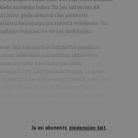
ekādu anonīmu balsu. To jau uztveram kā
kai 2019. gada sākumā tika pieņemti
atklātu balsojumu prezidenta vēlēšanās. Šīs
aBalss.lv
iniciatīva un tās darbinieku
saulē, kur sabiedrības līdzdalība panākusi
t esam rekordisti sabiedrības aktivitātes
smaz vienreiz savu balsi par kādu
vēku jeb 25% Latvijas iedzīvotāju. 12 gadu
tarpniecību Saeimā iesniegti vairāk nekā 100
m kļuvuši par jauniem likumiem. Tas ir
ijas demokrātijas un
ManaBalss.lv
fenomenu
par
freak accident
— dīvainu izņēmuma
Ja esi abonents,
pievienojies šeit
.