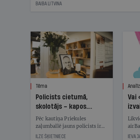
starta izreklamētos par summu, kas
BAIBA LITVINA
pārsniedz trešdaļu no likumīgi atļautajiem
kampaņas tēriņiem. KNAB pārkāpumus
nekonstatē
Tēma
Analī
Policists cietumā,
Vai 
skolotājs – kapos.
izva
Reibuma cena Priekulē
Pēc kautiņa Priekules
Likvi
zaļumballē jauns policists ir
airBa
nonācis cietumā, bet
oblig
ILZE ŠĶIETNIECE
IEVA 