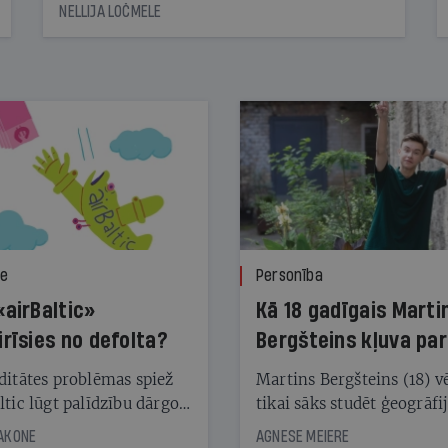
NELLIJA LOČMELE
ze
Personība
«airBaltic»
Kā 18 gadīgais Marti
irīsies no defolta?
Bergšteins kļuva par
laika ziņu seju?
ditātes problēmas spiež
Martins Bergšteins (18) v
ltic lūgt palīdzību dārgo
tikai sāks studēt ģeogrāfi
āciju turētājiem, taču
bet viņa sacītajam jau uzt
JAKONE
AGNESE MEIERE