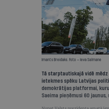
Imants Breidaks. Foto — Ieva Salmane
Tā starptautiskajā vidē mēdz
ietekmes spēku Latvijas politi
demokrātijas platformai, kuru
Saeima pieņēmusi 60 jaunus, 
Nupat Valsts prezidenta amatā ievē