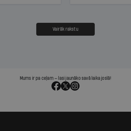
dēļ nebija kvoruma
tūkstošiem laika ziņu ska
nai. Vai lidsabiedrībai
Latvijā. Aiz dažām minū
 defolts, ja tā nespēs
televīzijas ēterā ir 11 gadi
ksāt augstos procentus,
uzcītīga darba, mammas
āpārskaita jau trīs dienas
atbalsts un drosme turpi
Vairāk rakstu
s nākamās sapulces
meteovērojumus arī tad, 
ta vidū?
šķiet, ka tie nevienam na
vajadzīgi
Mums ir pa ceļam — lasi jaunāko savā laika joslā!