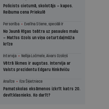
Policists cietumā, skolotājs – kapos.
Reibuma cena Priekulē
Personība
Evelīna Stiene, speciāli Ir
No Jaunā Rīgas teātra uz pasaules malu
– Matīss Ozols un viņa ceturtdaļmūža
krīze
Intervija
Nellija Ločmele, Aivars Ozoliņš
Vētrā likmes ir augstas. Intervija ar
Valsts prezidentu Edgaru Rinkēviču
Analīze
Ilze Šķietniece
Pamatskolas eksāmenos izkrīt katrs 20.
devītklasnieks. Ko darīt?