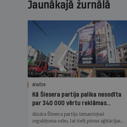
Jaunākajā žurnālā
Analīze
Kā Šlesera partija palika nesodīta
par 340 000 vērtu reklāmas
kampaņu
Aināra Šlesera partija izmantojusi
regulējuma robu, lai tieši pirms aģitācijas