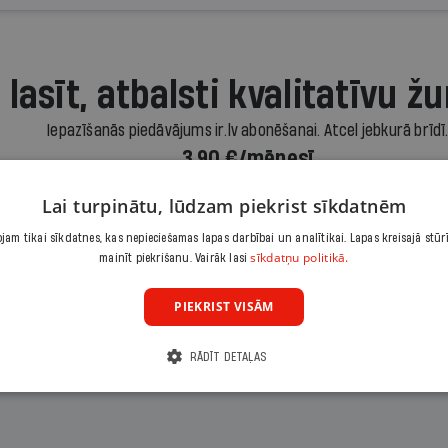
 lasīt, atbalsti kvalitatīvu žu
Iepazīšanās piedāvājums ir.lv abonēšanai. Atcel jebkurā brīdī
3,90 €/mēnesī
Lai turpinātu, lūdzam piekrist sīkdatnēm
Abonēt
am tikai sīkdatnes, kas nepieciešamas lapas darbībai un analītikai. Lapas kreisajā stūr
sīkdatņu politikā.
mainīt piekrišanu. Vairāk lasi
Citas abonēšanas iespējas meklē šeit
PIEKRIST VISĀM
RĀDĪT DETAĻAS