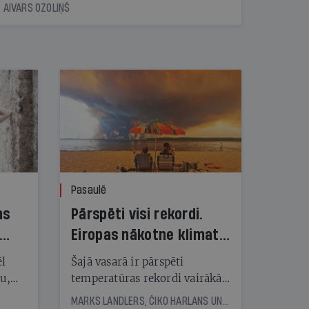
AIVARS OZOLIŅŠ
Pasaulē
ns
Pārspēti visi rekordi.
Eiropas nākotne klimata
pārmaiņu ugunīs
ēl
Šajā vasarā ir pārspēti
ju,
temperatūras rekordi vairākās
icas
Eiropas valstīs. Plosās milzīgi
MARKS LANDLERS, ČIKO HARLANS UN REIMONDS DŽUNS, © THE NEW YORK TIMES NEWS SERVICE