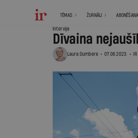
TĒMAS
ŽURNĀLI
ABONĒŠAN
Intervija
Dīvaina nejaušī
Laura Dumbere
07.06.2023.
IR