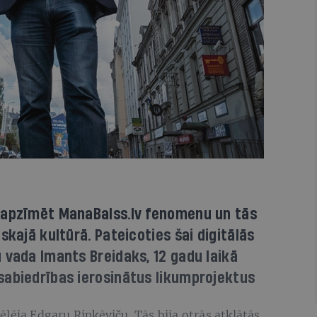
 apzīmēt ManaBalss.lv fenomenu un tās
skajā kultūrā. Pateicoties šai digitālās
 vada Imants Breidaks, 12 gadu laikā
sabiedrības ierosinātus likumprojektus
lēja Edgaru Rinkēviču. Tās bija otrās atklātās