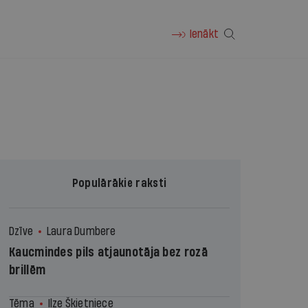
Ienākt
Populārākie raksti
Dzīve
Laura Dumbere
Kaucmindes pils atjaunotāja bez rozā
brillēm
Tēma
Ilze Šķietniece