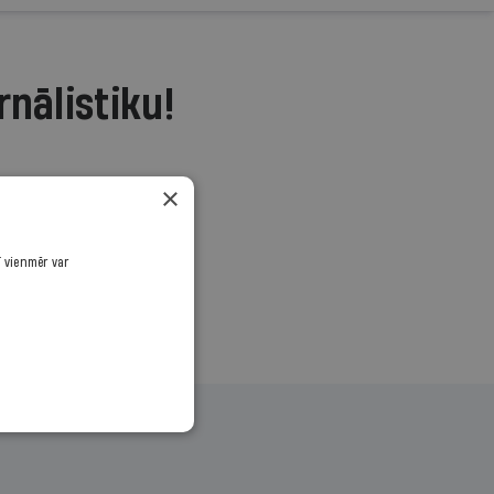
rnālistiku!
.
×
ī vienmēr var