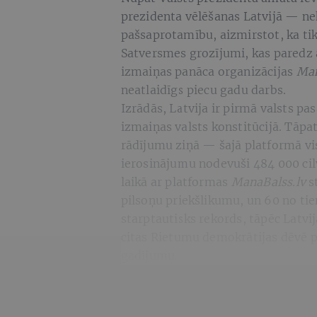
prezidenta vēlēšanas Latvijā — n
pašsaprotamību, aizmirstot, ka ti
Satversmes grozījumi, kas paredz 
izmaiņas panāca organizācijas
Man
neatlaidīgs piecu gadu darbs.
Izrādās, Latvija ir pirmā valsts pa
izmaiņas valsts konstitūcijā. Tāpa
rādījumu ziņā — šajā platformā vi
ierosinājumu nodevuši 484 000 cil
laikā ar platformas
ManaBalss.lv
s
pilsoņu priekšlikumu, un 60 no tie
starptautisks rekords, tāpēc Latv
citas Rietumu demokrātijas dēvē 
gadījumu.