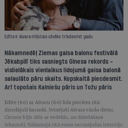
Edīte ir Aivara mīļotais cilvēks trīsdesmit gadu.
Nākamnedēļ Ziemas gaisa balonu festivālā
Jēkabpilī tiks sasniegts Ginesa rekords -
vislielākais vienlaikus lidojumā gaisa balonā
salaulāto pāru skaits. Kopskaitā piecdesmit.
Arī topošais Kalniešu pāris un Tožu pāris
Edīte (60) ar Aivaru (60) līdz pieciem rītā
dziedājuši karaoki. Svinējuši Aivara vārda dienu.
Ciemos bijis dēls ar vedeklu, un dziedāšanā
iekarsuši. Nākamajā rītā esam sarunājušas interviju