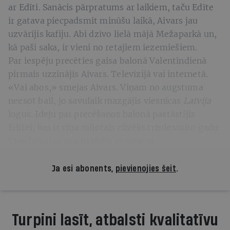
ar Edīti. Sanācis pārpratums ar laikiem, taču Edīte
ir gatava piecpadsmit minūšu laikā, Aivars jau
uzvārījis kafiju. Abi dzīvo lielā mājā Mežaparkā un,
kā paši saka, ir vieni no retajiem iezemiešiem.
Par iespēju precēties gaisa balonā Valentīndienā
pirmais uzzinājis Aivars. Televīzijā vai internetā.
«Vai abos,» smejas Aivars. Viņam no augstuma
neesot bail, jo savulaik mazgājis viesnīcas
Latvija
logus
.
Ideju par precēšanos balonā pastāstījis
Edītei, kas ir viņa mīļotais cilvēks trīsdesmito gadu.
Viņa bijusi ar mieru tādai avantūrai.
Ja esi abonents,
pievienojies šeit
.
Turpini lasīt, atbalsti kvalitatīvu