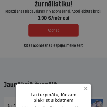
žurnālistiku!
Iepazīšanās piedāvājums ir.lv abonēšanai. Atcel jebkurā brīdī.
3,90 €/mēnesī
Abonēt
Citas abonēšanas iespējas meklē šeit
Jaunākajā žurnālā
×
Lai turpinātu, lūdzam
piekrist sīkdatnēm
Analīze
06.08.2026.