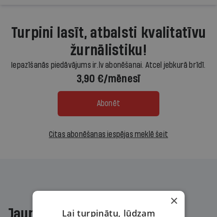
Turpini lasīt, atbalsti kvalitatīvu
žurnālistiku!
Iepazīšanās piedāvājums ir.lv abonēšanai. Atcel jebkurā brīdī.
3,90 €/mēnesī
Abonēt
Citas abonēšanas iespējas meklē šeit
×
Jaunākajā žurnālā
Lai turpinātu, lūdzam