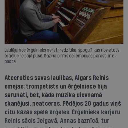
Laulājamos ērģelnieks nereti redz tikai spogulī, kas novietots
ērģeļu kreisajā pusē. Saziņa pirms ceremonijas parasti ir e-
pastā.
Atceroties savas laulības, Aigars Reinis
smejas: trompetists un ērģelniece bija
sarunāti, bet, kāda mūzika dievnamā
skanējusi, neatceras. Pēdējos 20 gadus viņš
citu kāzās spēlē ērģeles. Ērģelnieka karjeru
Reinis sācis Jelgavā, Annas baznīcā, tur