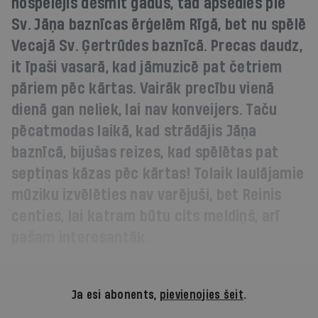
nospēlējis desmit gadus, tad apsēdies pie
Sv. Jāņa baznīcas ērģelēm Rīgā, bet nu spēlē
Vecajā Sv. Ģertrūdes baznīcā. Precas daudz,
it īpaši vasarā, kad jāmuzicē pat četriem
pāriem pēc kārtas. Vairāk precību vienā
dienā gan neliek, lai nav konveijers. Taču
pēcatmodas laikā, kad strādājis Jāņa
baznīcā, bijušas reizes, kad spēlētas pat
septiņas kāzas pēc kārtas! Tolaik laulājamie
mūziku izvēlēties nav varējuši, bet Reinis
centies, lai katram būtu cits meldiņš, arī
pašam interesantāk.
Ja esi abonents,
pievienojies šeit
.