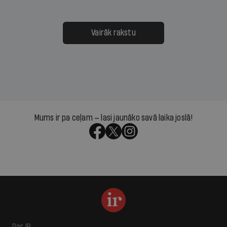
Vairāk rakstu
Mums ir pa ceļam — lasi jaunāko savā laika joslā!
Par IR