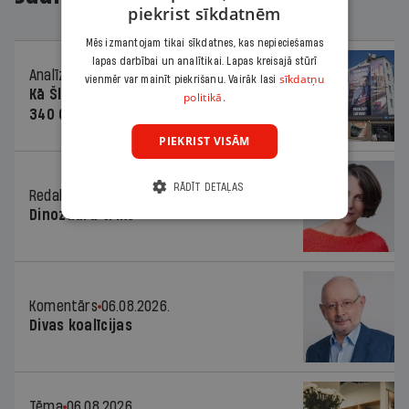
piekrist sīkdatnēm
Mēs izmantojam tikai sīkdatnes, kas nepieciešamas
lapas darbībai un analītikai. Lapas kreisajā stūrī
Analīze
06.08.2026.
sīkdatņu
vienmēr var mainīt piekrišanu. Vairāk lasi
Kā Šlesera partija palika nesodīta par
politikā.
340 000 vērtu reklāmas kampaņu
PIEKRIST VISĀM
RĀDĪT DETAĻAS
Redaktores sleja
06.08.2026.
Dinozaura triks
Komentārs
06.08.2026.
Divas koalīcijas
Tēma
06.08.2026.