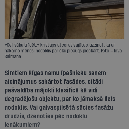
«Ceļi sāka trīcēt,» Kristaps atceras sajūtas, uzzinot, ka ar
nākamo mēnesi nodoklis par ēku pieaugs pieckārt. Foto — Ieva
Salmane
Simtiem Rīgas namu īpašnieku saņem
aicinājumus sakārtot fasādes, citādi
pašvaldība mājokli klasificē kā vidi
degradējošu objektu, par ko jāmaksā liels
nodoklis. Vai galvaspilsētā sācies fasāžu
drudzis, dzenoties pēc nodokļu
ienākumiem?