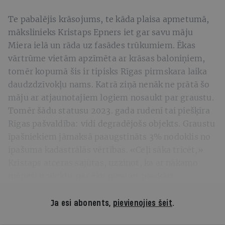
Te pabalējis krāsojums, te kāda plaisa apmetumā,
mākslinieks Kristaps Epners iet gar savu māju
Miera ielā un rāda uz fasādes trūkumiem. Ēkas
vārtrūme vietām apzīmēta ar krāsas baloniņiem,
tomēr kopumā šis ir tipisks Rīgas pirmskara laika
daudzdzīvokļu nams. Katrā ziņā nenāk ne prātā šo
māju ar atjaunotajiem logiem nosaukt par graustu.
Tomēr šādu statusu 2023. gada rudenī tai piešķīra
Rīgas pašvaldība: vidi degradējošs objekts. Graustu
īpašniekiem jāmaksā paaugstināts 3% nodoklis no
īpašuma kadastrālās vērtības. «Ceļi sāka trīcēt,»
Kristaps atceras sajūtas, uzzinot, ka ar nākamo
mēnesi nodoklis par ēku pieaugs pieckārt.
Ja esi abonents,
pievienojies šeit
.