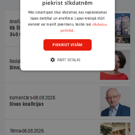
piekrist sīkdatnēm
Mēs izmantojam tikai sīkdatnes, kas nepieciešamas
lapas darbībai un analītikai. Lapas kreisajā stūrī
Analīze
06.08.2026.
sīkdatņu
vienmēr var mainīt piekrišanu. Vairāk lasi
Kā Šlesera partija palika nesodīta par
politikā.
340 000 vērtu reklāmas kampaņu
PIEKRIST VISĀM
RĀDĪT DETAĻAS
Redaktores sleja
06.08.2026.
Dinozaura triks
Komentārs
06.08.2026.
Divas koalīcijas
Tēma
06.08.2026.