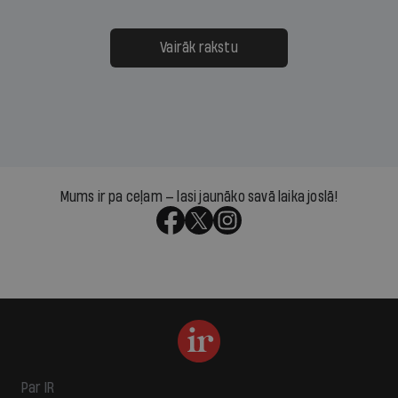
Vairāk rakstu
Mums ir pa ceļam — lasi jaunāko savā laika joslā!
Par IR