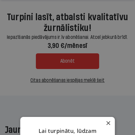
Turpini lasīt, atbalsti kvalitatīvu
žurnālistiku!
Iepazīšanās piedāvājums ir.lv abonēšanai. Atcel jebkurā brīdī.
3,90 €/mēnesī
Abonēt
Citas abonēšanas iespējas meklē šeit
×
Jaunākajā žurnālā
Lai turpinātu, lūdzam