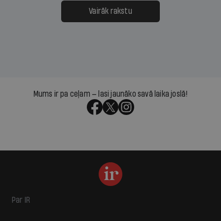
Vairāk rakstu
Mums ir pa ceļam — lasi jaunāko savā laika joslā!
Par IR