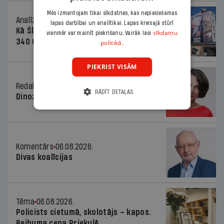
Mēs izmantojam tikai sīkdatnes, kas nepieciešamas
Analīze
06.08.2026.
lapas darbībai un analītikai. Lapas kreisajā stūrī
Kā Šlesera partija palika nesodīta par
sīkdatņu
vienmēr var mainīt piekrišanu. Vairāk lasi
340 000 vērtu reklāmas kampaņu
politikā.
PIEKRIST VISĀM
Redaktores sleja
06.08.2026.
RĀDĪT DETAĻAS
Dinozaura triks
Komentārs
06.08.2026.
Divas koalīcijas
Tēma
06.08.2026.
Policists cietumā, skolotājs – kapos.
Reibuma cena Priekulē