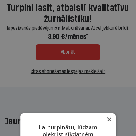
Turpini lasīt, atbalsti kvalitatīvu
žurnālistiku!
Iepazīšanās piedāvājums ir.lv abonēšanai. Atcel jebkurā brīdī.
3,90 €/mēnesī
Abonēt
Citas abonēšanas iespējas meklē šeit
×
Jaunākajā žurnālā
Lai turpinātu, lūdzam
piekrist sīkdatnēm