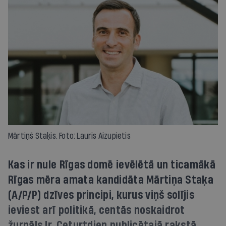
Mārtiņš Staķis. Foto: Lauris Aizupietis
Kas ir nule Rīgas domē ievēlētā un ticamākā
Rīgas mēra amata kandidāta Mārtiņa Staķa
(A/P/P) dzīves principi, kurus viņš solījis
ieviest arī politikā, centās noskaidrot
žurnāls Ir. Ceturtdien publicētajā rakstā