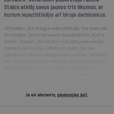
Staķis atklāj savus jaunos trīs likumus, ar
kuriem iepazīstinājis arī biroja darbiniekus.
«Pirmkārt, ļoti stingra subordinācija. Tas man nāk
no armijas: jāuzticas savam komandierim, kurš ir
līderis. Otrkārt, jūs visi šeit esat labi profesionāļi,
daudzos jautājumos labāki par mani, bet jūs
apkalpojat tikai un vienīgi manu politiku. Treškārt,
mēs būsim pasakaina komanda, bet mana sarkanā
līnija ir lojalitāte,» teicis Staķis. Viņš arī dod
vēstījumu visiem, kam būtu interese nākt pie mēra
ar kukuļiem: «Negribu. Nevajag. Nepiedāvāt.»
Ja esi abonents,
pievienojies šeit
.