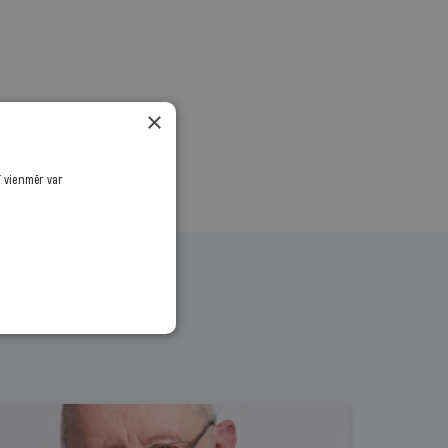
.
×
ī vienmēr var