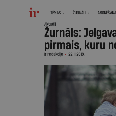
TĒMAS
ŽURNĀLI
ABONĒŠAN
Aktuāli
Žurnāls: Jelgav
pirmais, kuru n
Ir redakcija
22.11.2018.