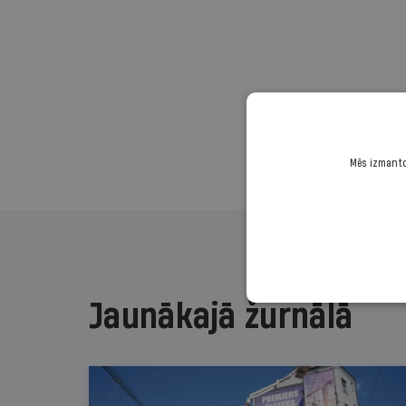
Mēs izmantoj
Jaunākajā žurnālā