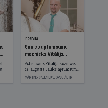
Intervija
ns
Saules aptumsumu
mednieks Vitālijs
Kuzmovs
ēl
Astronoms Vitālijs Kuzmovs
ju,
12. augusta Saules aptumsumu
icas
dosies vērot Maļorkā, kur tas
MĀRTIŅŠ GALENIEKS, SPECIĀLI IR
tītāju
būs pilns. Jau nākamajā dienā
tēm
viņš LU Botāniskajā dārzā lasīs
lekciju Perseīdu naktī. Tās
apmeklētāji varēs vērot uz
nāt
Zemi krītošos meteorus,