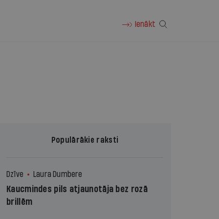
Ienākt
Populārākie raksti
Dzīve
Laura Dumbere
Kaucmindes pils atjaunotāja bez rozā
brillēm