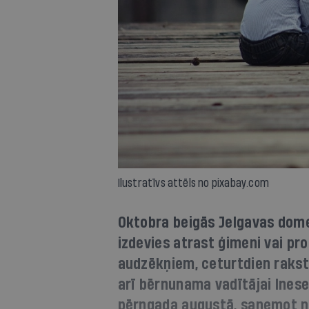
Ilustratīvs attēls no pixabay.com
Oktobra beigās Jelgavas dome
izdevies atrast ģimeni vai p
audzēkņiem, ceturtdien raksta 
arī bērnunama vadītājai Inese
pērngada augustā, saņemot n