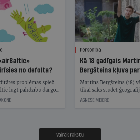
ze
Personība
«airBaltic»
Kā 18 gadīgais Marti
irīsies no defolta?
Bergšteins kļuva par
laika ziņu seju?
ditātes problēmas spiež
Martins Bergšteins (18) v
ltic lūgt palīdzību dārgo
tikai sāks studēt ģeogrāfi
āciju turētājiem, taču
bet viņa sacītajam jau uzt
JAKONE
AGNESE MEIERE
dēļ nebija kvoruma
tūkstošiem laika ziņu ska
nai. Vai lidsabiedrībai
Latvijā. Aiz dažām minū
 defolts, ja tā nespēs
televīzijas ēterā ir 11 gadi
ksāt augstos procentus,
uzcītīga darba, mammas
āpārskaita jau trīs dienas
atbalsts un drosme turpi
Vairāk rakstu