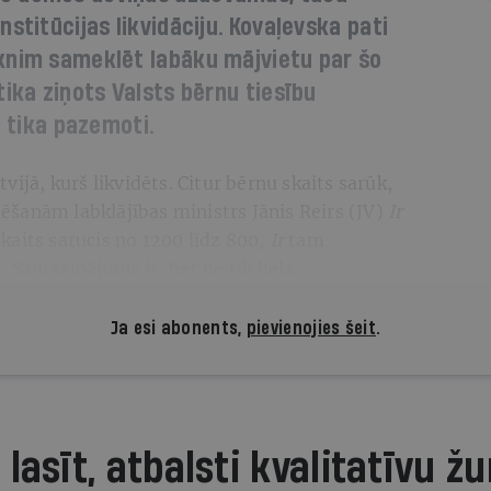
stitūcijas likvidāciju. Kovaļevska pati
knim sameklēt labāku mājvietu par šo
tika ziņots Valsts bērnu tiesību
i tika pazemoti.
vijā, kurš likvidēts. Citur bērnu skaits sarūk,
ēlēšanām labklājības ministrs Jānis Reirs (JV)
Ir
kaits sarucis no 1200 līdz 800,
Ir
tam
 Samazinājums ir, bet ne tik liels.
Ja esi abonents,
pievienojies šeit
.
 lasīt, atbalsti kvalitatīvu žu