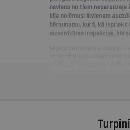
neviens no tiem neparedzēja in
bija nolēmusi ikvienam audzē
bērnunamu, kurā, kā iepriekš 
aizsardzības inspekcijai, bērn
Jelgavas bērnunams ir vienīgais Lat
bet ne tik strauji. Lai gan pirms v
stāstīja, ka bērnunamu audzēkņu s
apstiprinājumu statistikā neatrada.
Turpini