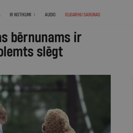
A
IR NOTIKUMI
AUDIO
OLIGARHU SARUNAS
as bērnunams ir
olemts slēgt