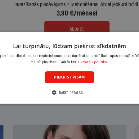
Iepazīšanās piedāvājums ir.lv abonēšanai. Atcel jebkurā brīdī
3,90 €/mēnesī
Abonēt
Lai turpinātu, lūdzam piekrist sīkdatnēm
Citas abonēšanas iespējas meklē šeit
am tikai sīkdatnes, kas nepieciešamas lapas darbībai un analītikai. Lapas kreisajā stūr
sīkdatņu politikā.
mainīt piekrišanu. Vairāk lasi
PIEKRIST VISĀM
RĀDĪT DETAĻAS