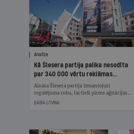
Analīze
Kā Šlesera partija palika nesodīta
par 340 000 vērtu reklāmas
kampaņu
Aināra Šlesera partija izmantojusi
regulējuma robu, lai tieši pirms aģitācijas
starta izreklamētos par summu, kas
BAIBA LITVINA
pārsniedz trešdaļu no likumīgi atļautajiem
kampaņas tēriņiem. KNAB pārkāpumus
nekonstatē