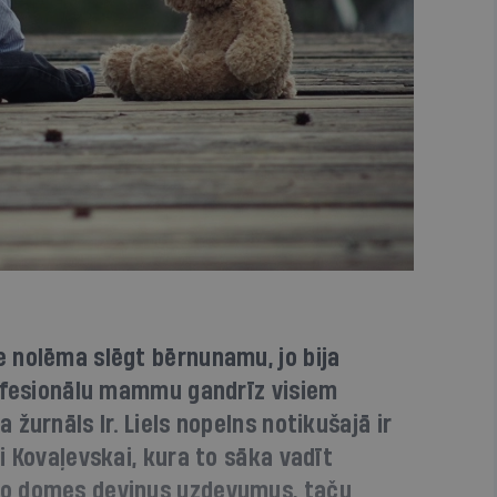
 nolēma slēgt bērnunamu, jo bija
rofesionālu mammu gandrīz visiem
žurnāls Ir. Liels nopelns notikušajā ir
i Kovaļevskai, kura to sāka vadīt
o domes deviņus uzdevumus, taču