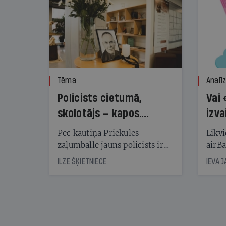
Tēma
Analī
Policists cietumā,
Vai 
skolotājs – kapos.
izva
Reibuma cena Priekulē
Pēc kautiņa Priekules
Likvi
zaļumballē jauns policists ir
airBa
nonācis cietumā, bet
oblig
ILZE ŠĶIETNIECE
IEVA 
cienījams pedagogs — kapos.
šone
Tik traģiska ir izrādījusies
lemša
divu promiļu reibuma cena
draud
sama
kas j