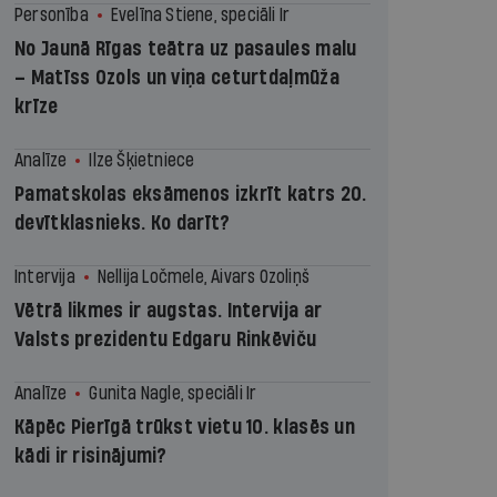
Personība
Evelīna Stiene, speciāli Ir
No Jaunā Rīgas teātra uz pasaules malu
– Matīss Ozols un viņa ceturtdaļmūža
krīze
Analīze
Ilze Šķietniece
Pamatskolas eksāmenos izkrīt katrs 20.
devītklasnieks. Ko darīt?
Intervija
Nellija Ločmele, Aivars Ozoliņš
Vētrā likmes ir augstas. Intervija ar
Valsts prezidentu Edgaru Rinkēviču
Analīze
Gunita Nagle, speciāli Ir
Kāpēc Pierīgā trūkst vietu 10. klasēs un
kādi ir risinājumi?