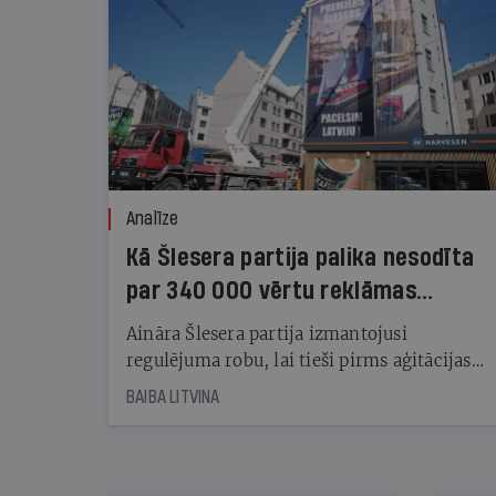
Analīze
Kā Šlesera partija palika nesodīta
par 340 000 vērtu reklāmas
kampaņu
Aināra Šlesera partija izmantojusi
regulējuma robu, lai tieši pirms aģitācijas
starta izreklamētos par summu, kas
BAIBA LITVINA
pārsniedz trešdaļu no likumīgi atļautajiem
kampaņas tēriņiem. KNAB pārkāpumus
nekonstatē