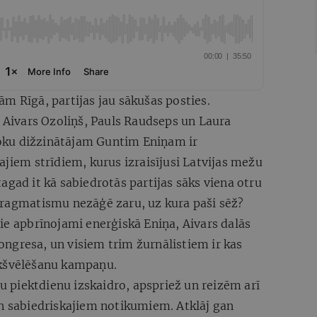
m Rīgā, partijas jau sākušas posties.
i Aivars Ozoliņš, Pauls Raudseps un Laura
oku dižzinātājam Guntim Eniņam ir
ajiem strīdiem, kurus izraisījusi Latvijas mežu
agad it kā sabiedrotās partijas sāks viena otru
pragmatismu nezāģē zaru, uz kura paši sēž?
ie apbrīnojami enerģiskā Eniņa, Aivars dalās
ngresa, un visiem trim žurnālistiem ir kas
ekšvēlēšanu kampaņu.
ru piektdienu izskaidro, apspriež un reizēm arī
un sabiedriskajiem notikumiem. Atklāj gan