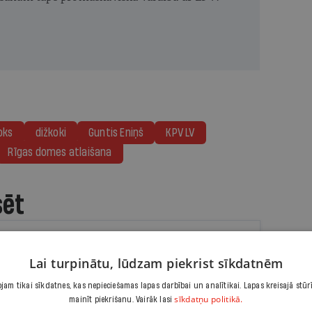
oks
dižkoki
Guntis Eniņš
KPV LV
Rīgas domes atlaišana
sēt
era partija palika nesodīta par 340
Lai turpinātu, lūdzam piekrist sīkdatnēm
rtu reklāmas kampaņu
am tikai sīkdatnes, kas nepieciešamas lapas darbībai un analītikai. Lapas kreisajā stūr
sīkdatņu politikā.
esera partija izmantojusi regulējuma robu, lai
mainīt piekrišanu. Vairāk lasi