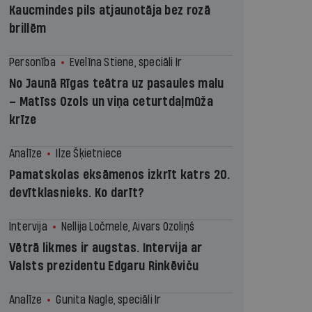
Kaucmindes pils atjaunotāja bez rozā
brillēm
Personība
Evelīna Stiene, speciāli Ir
No Jaunā Rīgas teātra uz pasaules malu
– Matīss Ozols un viņa ceturtdaļmūža
krīze
Analīze
Ilze Šķietniece
Pamatskolas eksāmenos izkrīt katrs 20.
devītklasnieks. Ko darīt?
Intervija
Nellija Ločmele, Aivars Ozoliņš
Vētrā likmes ir augstas. Intervija ar
Valsts prezidentu Edgaru Rinkēviču
Analīze
Gunita Nagle, speciāli Ir