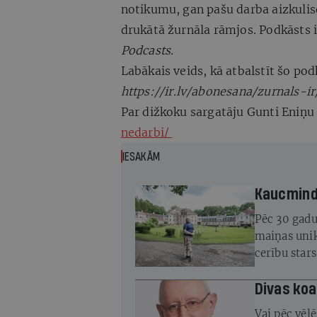
notikumu, gan pašu darba aizkulis
drukātā žurnāla rāmjos. Podkāsts 
Podcasts.
Labākais veids, kā atbalstīt šo po
https://ir.lv/abonesana/zurnals-ir
Par dižkoku sargatāju Gunti Eniņu 
nedarbi/
IESAKĀM
Kaucminde
Pēc 30 gadu
maiņas unik
cerību star
atjaunot
Divas koa
Vai pēc vēl