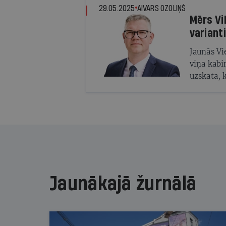
29.05.2025
AIVARS OZOLIŅŠ
Mērs Viln
varianti
Jaunās Vi
viņa kabi
uzskata, k
NA un Pro
promaskav
Jaunākajā žurnālā