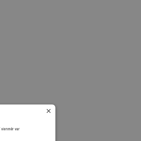
×
ī vienmēr var