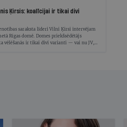
is Ķirsis: koalīcijai ir tikai divi
enotības saraksta līderi Vilni Ķirsi intervējam
netā Rīgas domē. Domes priekšsēdētājs
a vēlēšanās ir tikai divi varianti — vai nu JV,
gresīvo vairākums, vai varu iegūs
iskie spēki ar Šleseru priekšgalā