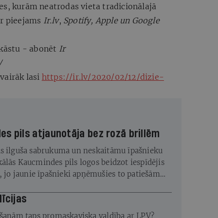
es, kurām neatrodas vieta tradicionālajā
ir pieejams
Ir.lv
,
Spotify, Apple un Google
dkāstu - abonēt
Ir
/
vairāk lasi
https://ir.lv/2020/02/12/dizie-
s pils atjaunotāja bez rozā brillēm
s ilguša sabrukuma un neskaitāmu īpašnieku
ālās Kaucmindes pils logos beidzot iespīdējis
s, jo jaunie īpašnieki apņēmušies to patiešām
līcijas
ēšanām taps promaskaviska valdība ar LPV?