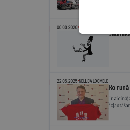
tieši pir
kas pārsn
kampaņas
06.08.2026
IR REDAKCIJA
Jaunāk
22.05.2025
NELLIJA LOČMELE
Ko runā
Ir aicināj
izjautāšan