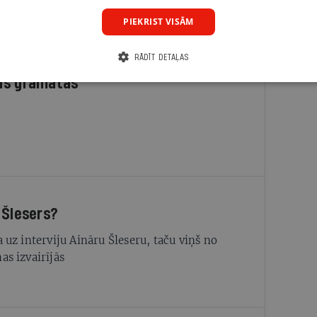
ms aģitācijas starta izreklamētos par summu,
PIEKRIST VISĀM
iedz trešdaļu no likumīgi atļautajiem
 tēriņiem. KNAB pārkāpumus nekonstatē
RĀDĪT DETAĻAS
ās grāmatas
 Šlesers?
a uz interviju Aināru Šleseru, taču viņš no
as izvairījās