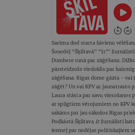
Saeima dod starta šāvienu vēlēšanā
Šonedēļ “Šķiltavā" “Ir”' žurnālist
Dumbere runā par zāģēšanu. Dižk
pārsteidzošs viedoklis par kaismīg
zāģēšana. Rīgas dome gāzta - vai t
zāģēt? Un vai KPV ar jaunatrasto 
Laura stāsta par savu viesošanos p
ar spilgtiem vērojumiem no KPV ko
sakāms par jau sākušos Rīgas pri
Podkāstā Šķiltava
Ir
žurnālisti kat
iesmej par nedēļas politiskajiem 