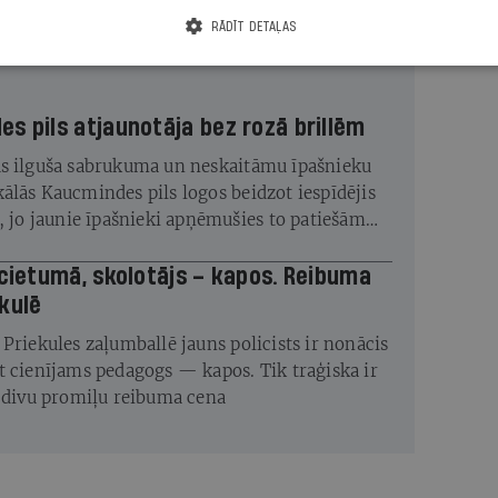
RĀDĪT DETAĻAS
s pils atjaunotāja bez rozā brillēm
s ilguša sabrukuma un neskaitāmu īpašnieku
ālās Kaucmindes pils logos beidzot iespīdējis
s, jo jaunie īpašnieki apņēmušies to patiešām
 cietumā, skolotājs – kapos. Reibuma
kulē
 Priekules zaļumballē jauns policists ir nonācis
t cienījams pedagogs — kapos. Tik traģiska ir
s divu promiļu reibuma cena