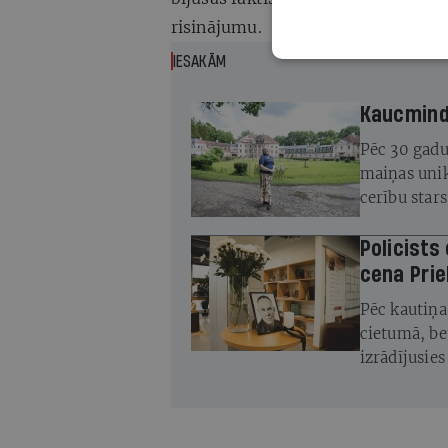
risinājumu.
IESAKĀM
Kaucminde
Pēc 30 gadu
maiņas unik
cerību star
atjaunot
Policists
cena Prie
Pēc kautiņa
cietumā, be
izrādījusie