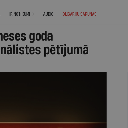
A
IR NOTIKUMI
AUDIO
OLIGARHU SARUNAS
neses goda
nālistes pētījumā