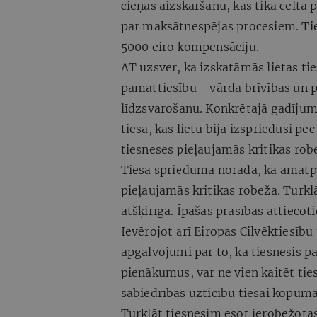
cieņas aizskaršanu, kas tika celta 
par maksātnespējas procesiem. Ti
5000 eiro kompensāciju.
AT uzsver, ka izskatāmās lietas tie
pamattiesību - vārda brīvības un 
līdzsvarošanu. Konkrētajā gadījumā
tiesa, kas lietu bija izspriedusi pē
tiesneses pieļaujamās kritikas rob
Tiesa spriedumā norāda, ka amatpe
pieļaujamās kritikas robeža. Turk
atšķirīga. Īpašas prasības attieco
Ievērojot arī Eiropas Cilvēktiesību 
apgalvojumi par to, ka tiesnesis p
pienākumus, var ne vien kaitēt tie
sabiedrības uzticību tiesai kopumā
Turklāt tiesnesim esot ierobežotas