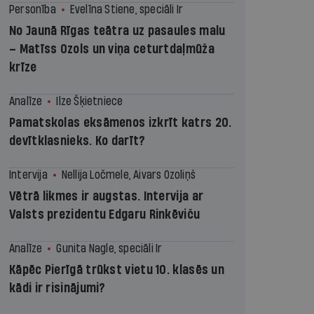
Personība
Evelīna Stiene, speciāli Ir
No Jaunā Rīgas teātra uz pasaules malu
– Matīss Ozols un viņa ceturtdaļmūža
krīze
Analīze
Ilze Šķietniece
Pamatskolas eksāmenos izkrīt katrs 20.
devītklasnieks. Ko darīt?
Intervija
Nellija Ločmele, Aivars Ozoliņš
Vētrā likmes ir augstas. Intervija ar
Valsts prezidentu Edgaru Rinkēviču
Analīze
Gunita Nagle, speciāli Ir
Kāpēc Pierīgā trūkst vietu 10. klasēs un
kādi ir risinājumi?