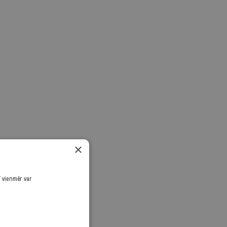
×
ī vienmēr var