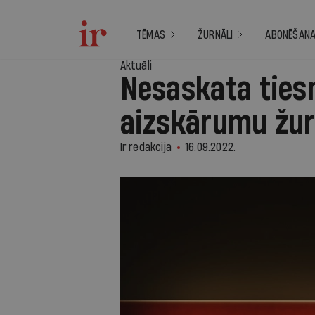
TĒMAS
ŽURNĀLI
ABONĒŠAN
Aktuāli
Nesaskata ties
aizskārumu žur
Ir redakcija
16.09.2022.