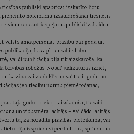
iesības publiski apspriest izskatīto lietu
 ja pieņemto nolēmumu izskaidrošanai tiesnesis
, ne vienmēr esot iespējams publiski izskaidrot
ot valsts amatpersonas prasību par goda un
es publikācija, kas aplūko sabiedrību
tē, vai šī publikācija bija tik aizskaroša, ka
a brīvības robežas. No AT judikatūras izriet,
ami kā ziņa vai viedoklis un vai tie ir godu un
lifikācijas jeb tiesību normu piemērošanas,
 prasītāja godu un cieņu aizskaroša, tiesai ir
ersona un vidusmēra lasītājs - vai šāds lasītājs
vertu tā, kā norādīts prasības pieteikumā, vai
kas lietu bija izspriedusi pēc būtības, spriedumā