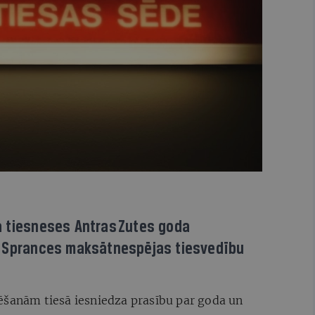
a tiesneses Antras Zutes goda
s Sprances maksātnespējas tiesvedību
ēšanām tiesā iesniedza prasību par goda un