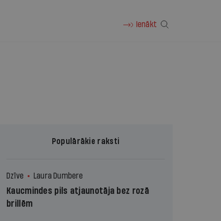
Ienākt
Populārākie raksti
Dzīve
Laura Dumbere
Kaucmindes pils atjaunotāja bez rozā
brillēm