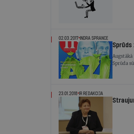
02.03.2017
INDRA SPRANCE
Sprūds 
Augstākā 
Sprūda sū
23.01.2018
IR REDAKCIJA
Strauju