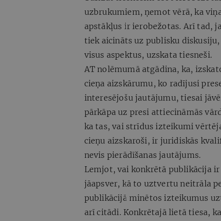
uzbrukumiem, ņemot vērā, ka viņa t
apstākļus ir ierobežotas. Arī tad,
tiek aicināts uz publisku diskusiju
visus aspektus, uzskata tiesneši.
AT nolēmumā atgādina, ka, izskat
cieņa aizskārumu, ko radījusi pres
interesējošu jautājumu, tiesai jāvēr
pārkāpa uz presi attiecināmās vārd
ka tas, vai strīdus izteikumi vērtēj
cieņu aizskaroši, ir juridiskās kva
nevis pierādīšanas jautājums.
Lemjot, vai konkrētā publikācija ir
jāapsver, kā to uztvertu neitrāla p
publikācijā minētos izteikumus uzt
arī citādi. Konkrētajā lietā tiesa, 