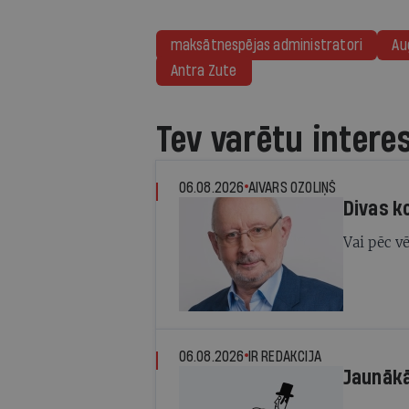
maksātnespējas administratori
Au
Antra Zute
Tev varētu intere
06.08.2026
AIVARS OZOLIŅŠ
Divas ko
Vai pēc v
06.08.2026
IR REDAKCIJA
Jaunāk