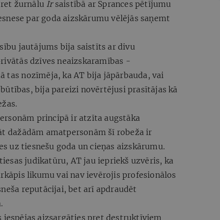
pret žurnālu
Ir
saistībā ar Sprances pētījumu
esnese par goda aizskārumu vēlējās saņemt
sību jautājums bija saistīts ar divu
privātās dzīves neaizskaramības -
 tas nozīmēja, ka AT bija jāpārbauda, vai
c būtības, bija pareizi novērtējusi prasītājas kā
ežas.
rsonām principā ir atzīta augstāka
lāt dažādām amatpersonām šī robeža ir
ties uz tiesnešu goda un cieņas aizskārumu.
tiesas judikatūru, AT jau iepriekš uzvēris, ka
ārkāpis likumu vai nav ievērojis profesionālos
sneša reputācijai, bet arī apdraudēt
.
 iespējas aizsargāties pret destruktīviem