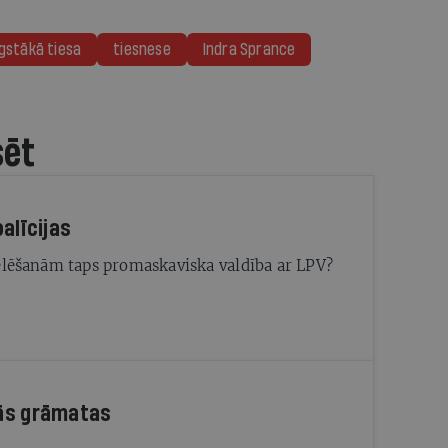
gstākā tiesa
tiesnese
Indra Sprance
sēt
alīcijas
ēlēšanām taps promaskaviska valdība ar LPV?
ās grāmatas