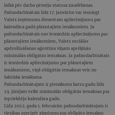
laikā pēc darba ņēmēja statusa zaudēšanas.
Pašnodarbinātais līdz 17. janvārim var iesniegt
Valsts ieņēmumu dienestam apliecinājumu par
kalendāra gadā plānotajiem ienākumiem. Ja
pašnodarbinātais nav iesniedzis apliecinājumu par
plānotajiem ienākumiem, Valsts sociālās
apdrošināšanas aģentūra viņam aprēķinās
minimālās obligātās iemaksas. Ja pašnodarbinātais
ir iesniedzis apliecinājumu par plānotajiem
ienākumiem, viņš obligātās iemaksas veic no
faktiskā ienākuma.
Pašnodarbinātajam ir pienākums katru gadu līdz
23. jūnijam veikt minimālās obligātās iemaksas par
iepriekšējo kalendāra gadu.
Līdz 2022. gada 1. februārim pašnodarbinātajam ir
tiesības precizēt ziņojumu par obligāto iemaksu