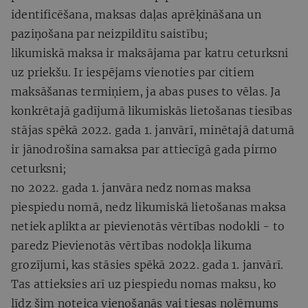
identificēšana, maksas daļas aprēķināšana un
paziņošana par neizpildītu saistību;
likumiskā maksa ir maksājama par katru ceturksni
uz priekšu. Ir iespējams vienoties par citiem
maksāšanas termiņiem, ja abas puses to vēlas. Ja
konkrētajā gadījumā likumiskās lietošanas tiesības
stājas spēkā 2022. gada 1. janvārī, minētajā datumā
ir jānodrošina samaksa par attiecīgā gada pirmo
ceturksni;
no 2022. gada 1. janvāra nedz nomas maksa
piespiedu nomā, nedz likumiskā lietošanas maksa
netiek aplikta ar pievienotās vērtības nodokli - to
paredz Pievienotās vērtības nodokļa likuma
grozījumi, kas stāsies spēkā 2022. gada 1. janvārī.
Tas attieksies arī uz piespiedu nomas maksu, ko
līdz šim noteica vienošanās vai tiesas nolēmums