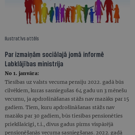
Ilustratīvs attēls
Par izmaiņām sociālajā jomā informē
Labklājības ministrija
No 1. janvāra
:
Tiesības uz valsts vecuma pensiju 2022. gadā būs
cilvēkiem, kuras sasniegušas 64 gadu un 3 mēnešu
vecumu, ja apdrošināšanas stāžs nav mazāks par 15
gadiem. Tiem, kuru apdrošināšanas stāžs nav
mazāks par 30 gadiem, būs tiesības pensionēties
priekšlaicīgi, t.i., divus gadus pirms vispārējā
pensionēšanās vecuma sasniegšanas. 2022. gadā