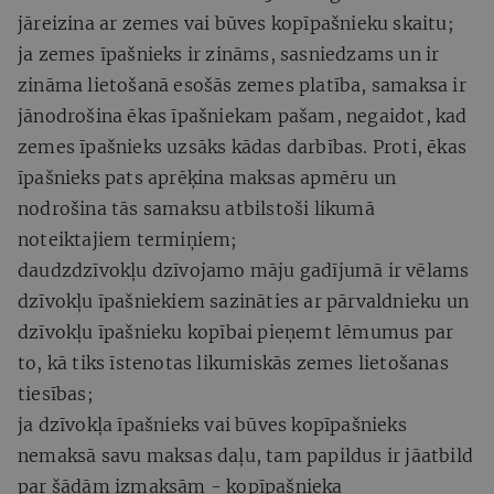
jāreizina ar zemes vai būves kopīpašnieku skaitu;
ja zemes īpašnieks ir zināms, sasniedzams un ir
zināma lietošanā esošās zemes platība, samaksa ir
jānodrošina ēkas īpašniekam pašam, negaidot, kad
zemes īpašnieks uzsāks kādas darbības. Proti, ēkas
īpašnieks pats aprēķina maksas apmēru un
nodrošina tās samaksu atbilstoši likumā
noteiktajiem termiņiem;
daudzdzīvokļu dzīvojamo māju gadījumā ir vēlams
dzīvokļu īpašniekiem sazināties ar pārvaldnieku un
dzīvokļu īpašnieku kopībai pieņemt lēmumus par
to, kā tiks īstenotas likumiskās zemes lietošanas
tiesības;
ja dzīvokļa īpašnieks vai būves kopīpašnieks
nemaksā savu maksas daļu, tam papildus ir jāatbild
par šādām izmaksām - kopīpašnieka