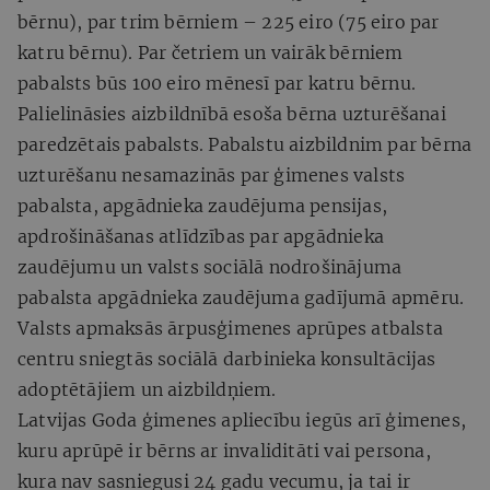
bērnu), par trim bērniem – 225 eiro (75 eiro par
katru bērnu). Par četriem un vairāk bērniem
pabalsts būs 100 eiro mēnesī par katru bērnu.
Palielināsies aizbildnībā esoša bērna uzturēšanai
paredzētais pabalsts. Pabalstu aizbildnim par bērna
uzturēšanu nesamazinās par ģimenes valsts
pabalsta, apgādnieka zaudējuma pensijas,
apdrošināšanas atlīdzības par apgādnieka
zaudējumu un valsts sociālā nodrošinājuma
pabalsta apgādnieka zaudējuma gadījumā apmēru.
Valsts apmaksās ārpusģimenes aprūpes atbalsta
centru sniegtās sociālā darbinieka konsultācijas
adoptētājiem un aizbildņiem.
Latvijas Goda ģimenes apliecību iegūs arī ģimenes,
kuru aprūpē ir bērns ar invaliditāti vai persona,
kura nav sasniegusi 24 gadu vecumu, ja tai ir