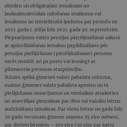
objektu un obligātajām iemaksām no
lauksaimnieciskās ražošanas ienākuma vai
ienākuma no intelektuālā īpašuma par periodu no
2021. gada 1. jūlija līdz 2021. gada 30. septembrim.
Pieprasījumu valsts pensijas pārrēķināšanai sakarā
ar apdrošināšanas iemaksu papildināšanu pēc
pensijas piešķiršanas (pārrēķināšanas) persona
varēs nosūtīt arī pa pastu vai iesniegt ar
pilnvarotās personas starpniecību.
Stāsies spēkā ģimenes valsts pabalsta reforma,
mainot ģimenes valsts pabalsta apmēru un tā
piešķiršanas nosacījumus un vienlaikus atsakoties
no atsevišķas piemaksas par divu vai vairāku bērnu
audzināšanu izmaksas. Par vienu bērnu no gada līdz
20 gadu vecumam ģimene saņems 25 eiro mēnesī,
par diviem bērniem – 100 eiro (50 eiro par katru