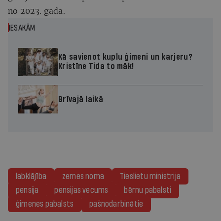
no 2023. gada.
IESAKĀM
Kā savienot kuplu ģimeni un karjeru?
Kristīne Tida to māk!
Brīvajā laikā
labklājība
zemes noma
Tieslietu ministrija
pensija
pensijas vecums
bērnu pabalsti
ģimenes pabalsts
pašnodarbinātie