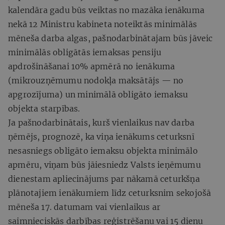
kalendāra gadu būs veiktas no mazāka ienākuma
nekā 12 Ministru kabineta noteiktās minimālās
mēneša darba algas, pašnodarbinātajam būs jāveic
minimālās obligātās iemaksas pensiju
apdrošināšanai 10% apmērā no ienākuma
(mikrouzņēmumu nodokļa maksātājs — no
apgrozījuma) un minimālā obligāto iemaksu
objekta starpības.
Ja pašnodarbinātais, kurš vienlaikus nav darba
ņēmējs, prognozē, ka viņa ienākums ceturksnī
nesasniegs obligāto iemaksu objekta minimālo
apmēru, viņam būs jāiesniedz Valsts ieņēmumu
dienestam apliecinājums par nākamā ceturkšņa
plānotajiem ienākumiem līdz ceturksnim sekojošā
mēneša 17. datumam vai vienlaikus ar
saimnieciskās darbības reģistrēšanu vai 15 dienu