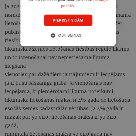
politikā.
ja 2022. gada 1. janvārī nav spēkā esoša zemes
nomas līguma (vai tiesas nolēmuma), bet ir zināma
PIEKRIST VISĀM
lietošanā esošā zemes platība un zeme nepieder
publiskai personai, likumisko zemes lietošanas
RĀDĪT DETAĻAS
tiesību darbība sākas ar 2022. gada 1. janvāri;
likumiskās zemes lietošanas tiesības regulē likums,
un to īstenošanai nav nepieciešama līguma
slēgšana;
vienoties par dažādiem jautājumiem ir iespējams,
ja ir pušu saskanīga griba. Ja vienošanās nav
iespējama, ir piemērojami likuma noteikumi;
likumiskā lietošanas maksa ir 4% gadā no lietošanā
esošās zemes kadastrālās vērtības. Ja 4% gadā ir
mazāk par 50 eiro, lietošanas maksa ir 50 eiro
gadā;
minimālā lietošanas maksa 50 eiro gadā nav