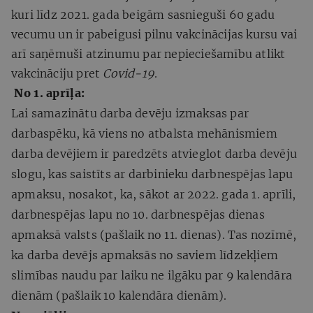
kuri līdz 2021. gada beigām sasnieguši 60 gadu
vecumu un ir pabeigusi pilnu vakcinācijas kursu vai
arī saņēmuši atzinumu par nepieciešamību atlikt
vakcināciju pret
Covid-19
.
No 1. aprīļa:
Lai samazinātu darba devēju izmaksas par
darbaspēku, kā viens no atbalsta mehānismiem
darba devējiem ir paredzēts atvieglot darba devēju
slogu, kas saistīts ar darbinieku darbnespējas lapu
apmaksu, nosakot, ka, sākot ar 2022. gada 1. aprīli,
darbnespējas lapu no 10. darbnespējas dienas
apmaksā valsts (pašlaik no 11. dienas). Tas nozīmē,
ka darba devējs apmaksās no saviem līdzekļiem
slimības naudu par laiku ne ilgāku par 9 kalendāra
dienām (pašlaik 10 kalendāra dienām).