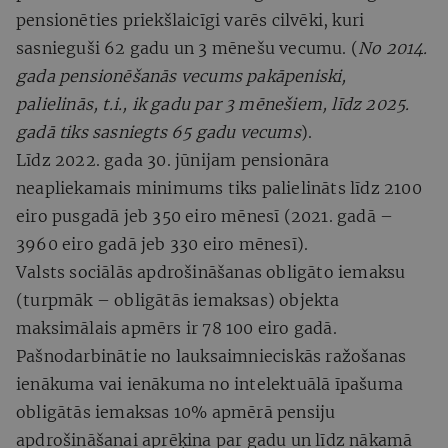
pensionēties priekšlaicīgi varēs cilvēki, kuri
sasnieguši 62 gadu un 3 mēnešu vecumu. (
No 2014.
gada pensionēšanās vecums pakāpeniski,
palielinās, t.i., ik gadu par 3 mēnešiem, līdz 2025.
gadā tiks sasniegts 65 gadu vecums
).
Līdz 2022. gada 30. jūnijam pensionāra
neapliekamais minimums tiks palielināts līdz 2100
eiro pusgadā jeb 350 eiro mēnesī (2021. gadā –
3960 eiro gadā jeb 330 eiro mēnesī).
Valsts sociālās apdrošināšanas obligāto iemaksu
(turpmāk – obligātās iemaksas) objekta
maksimālais apmērs ir 78 100 eiro gadā.
Pašnodarbinātie no lauksaimnieciskās ražošanas
ienākuma vai ienākuma no intelektuālā īpašuma
obligātās iemaksas 10% apmērā pensiju
apdrošināšanai aprēķina par gadu un līdz nākamā