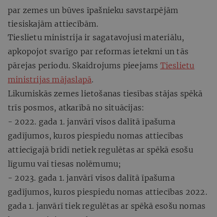
par zemes un būves īpašnieku savstarpējām
tiesiskajām attiecībām.
Tieslietu ministrija ir sagatavojusi materiālu,
apkopojot svarīgo par reformas ietekmi un tās
pārejas periodu. Skaidrojums pieejams
Tieslietu
ministrijas mājaslapā
.
Likumiskās zemes lietošanas tiesības stājas spēkā
trīs posmos, atkarībā no situācijas:
- 2022. gada 1. janvārī visos dalītā īpašuma
gadījumos, kuros piespiedu nomas attiecības
attiecīgajā brīdī netiek regulētas ar spēkā esošu
līgumu vai tiesas nolēmumu;
- 2023. gada 1. janvārī visos dalītā īpašuma
gadījumos, kuros piespiedu nomas attiecības 2022.
gada 1. janvārī tiek regulētas ar spēkā esošu nomas