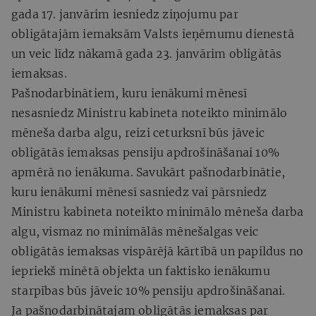
gada 17. janvārim iesniedz ziņojumu par
obligātajām iemaksām Valsts ieņēmumu dienestā
un veic līdz nākamā gada 23. janvārim obligātās
iemaksas.
Pašnodarbinātiem, kuru ienākumi mēnesī
nesasniedz Ministru kabineta noteikto minimālo
mēneša darba algu, reizi ceturksnī būs jāveic
obligātās iemaksas pensiju apdrošināšanai 10%
apmērā no ienākuma. Savukārt pašnodarbinātie,
kuru ienākumi mēnesī sasniedz vai pārsniedz
Ministru kabineta noteikto minimālo mēneša darba
algu, vismaz no minimālās mēnešalgas veic
obligātās iemaksas vispārējā kārtībā un papildus no
iepriekš minētā objekta un faktisko ienākumu
starpības būs jāveic 10% pensiju apdrošināšanai.
Ja pašnodarbinātajam obligātās iemaksas par