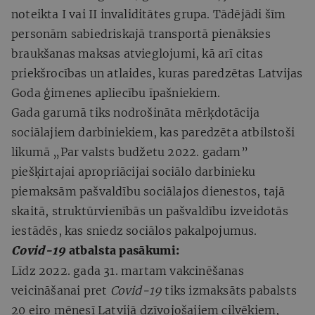
noteikta I vai II invaliditātes grupa. Tādējādi šīm
personām sabiedriskajā transportā pienāksies
braukšanas maksas atvieglojumi, kā arī citas
priekšrocības un atlaides, kuras paredzētas Latvijas
Goda ģimenes apliecību īpašniekiem.
Gada garumā tiks nodrošināta mērķdotācija
sociālajiem darbiniekiem, kas paredzēta atbilstoši
likumā „Par valsts budžetu 2022. gadam”
piešķirtajai apropriācijai sociālo darbinieku
piemaksām pašvaldību sociālajos dienestos, tajā
skaitā, struktūrvienībās un pašvaldību izveidotās
iestādēs, kas sniedz sociālos pakalpojumus.
Covid-19
atbalsta pasākumi:
Līdz 2022. gada 31. martam vakcinēšanas
veicināšanai pret
Covid-19
tiks izmaksāts pabalsts
20 eiro mēnesī Latvijā dzīvojošajiem cilvēkiem,