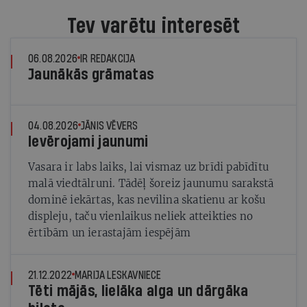
Tev varētu interesēt
06.08.2026
IR REDAKCIJA
Jaunākās grāmatas
04.08.2026
JĀNIS VĒVERS
Ievērojami jaunumi
Vasara ir labs laiks, lai vismaz uz brīdi pabīdītu
malā viedtālruni. Tādēļ šoreiz jaunumu sarakstā
dominē iekārtas, kas nevilina skatienu ar košu
displeju, taču vienlaikus neliek atteikties no
ērtībām un ierastajām iespējām
21.12.2022
MARIJA LESKAVNIECE
Tēti mājās, lielāka alga un dārgāka