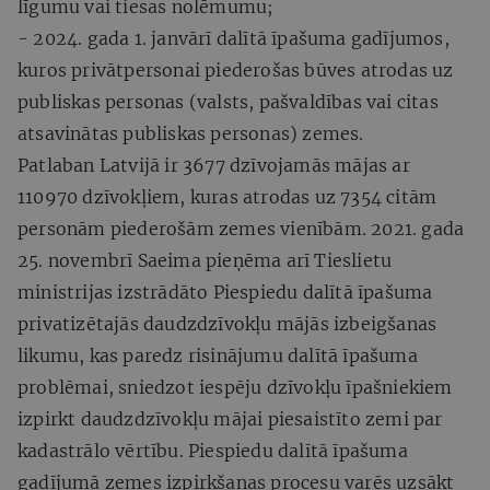
līgumu vai tiesas nolēmumu;
- 2024. gada 1. janvārī dalītā īpašuma gadījumos,
kuros privātpersonai piederošas būves atrodas uz
publiskas personas (valsts, pašvaldības vai citas
atsavinātas publiskas personas) zemes.
Patlaban Latvijā ir 3677 dzīvojamās mājas ar
110970 dzīvokļiem, kuras atrodas uz 7354 citām
personām piederošām zemes vienībām. 2021. gada
25. novembrī Saeima pieņēma arī Tieslietu
ministrijas izstrādāto Piespiedu dalītā īpašuma
privatizētajās daudzdzīvokļu mājās izbeigšanas
likumu, kas paredz risinājumu dalītā īpašuma
problēmai, sniedzot iespēju dzīvokļu īpašniekiem
izpirkt daudzdzīvokļu mājai piesaistīto zemi par
kadastrālo vērtību. Piespiedu dalītā īpašuma
gadījumā zemes izpirkšanas procesu varēs uzsākt