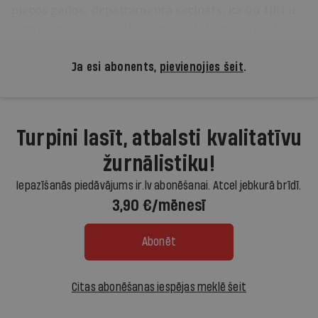
piecos gados, departamentā secināts, ka 99 tilti ir
apmierinošā, 25 – labā, viens – teicamā stāvoklī.
Ja esi abonents,
pievienojies šeit
.
Turpini lasīt, atbalsti kvalitatīvu
žurnālistiku!
Iepazīšanās piedāvājums ir.lv abonēšanai. Atcel jebkurā brīdī.
3,90 €/mēnesī
Abonēt
Citas abonēšanas iespējas meklē šeit