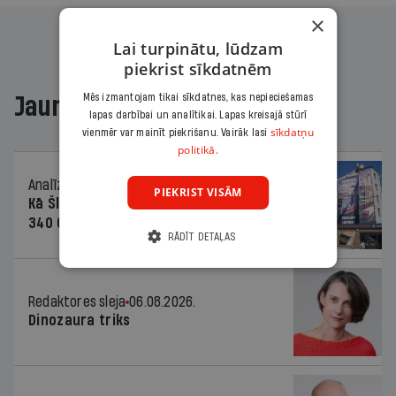
×
Lai turpinātu, lūdzam
piekrist sīkdatnēm
Mēs izmantojam tikai sīkdatnes, kas nepieciešamas
Jaunākajā žurnālā
lapas darbībai un analītikai. Lapas kreisajā stūrī
sīkdatņu
vienmēr var mainīt piekrišanu. Vairāk lasi
politikā.
Analīze
06.08.2026.
PIEKRIST VISĀM
Kā Šlesera partija palika nesodīta par
340 000 vērtu reklāmas kampaņu
RĀDĪT DETAĻAS
Redaktores sleja
06.08.2026.
Dinozaura triks