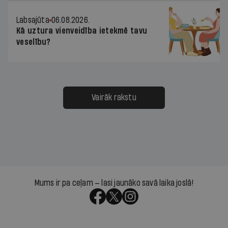
Labsajūta
06.08.2026.
Kā uztura vienveidība ietekmē tavu
veselību?
Vairāk rakstu
Mums ir pa ceļam — lasi jaunāko savā laika joslā!