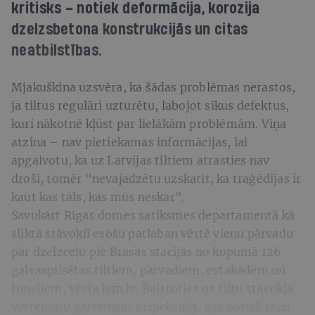
kritisks – notiek deformācija, korozija
dzelzsbetona konstrukcijās un citas
neatbilstības.
Mjakuškina uzsvēra, ka šādas problēmas nerastos,
ja tiltus regulāri uzturētu, labojot sīkus defektus,
kuri nākotnē kļūst par lielākām problēmām. Viņa
atzina – nav pietiekamas informācijas, lai
apgalvotu, ka uz Latvijas tiltiem atrasties nav
droši, tomēr "nevajadzētu uzskatīt, ka traģēdijas ir
kaut kas tāls, kas mūs neskar".
Savukārt Rīgas domes satiksmes departamentā kā
sliktā stāvoklī esošu patlaban vērtē vienu pārvadu
pār dzelzceļu pie Brasas stacijas no kopumā 126
galvaspilsētas tiltiem, pārvadiem, estakādēm un
tuneļiem, vēsta lsm.lv. Balstoties uz tiltu stāvokļa
vērtējumu galvenajās inspekcijās, kas notiek reizi