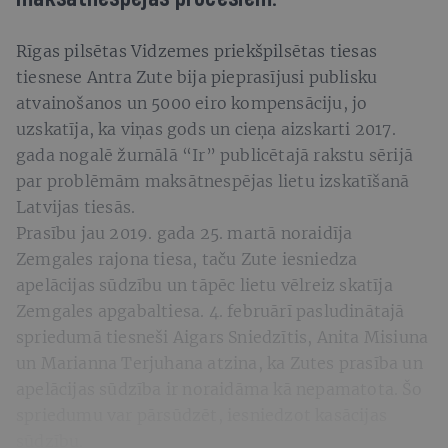
Rīgas pilsētas Vidzemes priekšpilsētas tiesas
tiesnese Antra Zute bija pieprasījusi publisku
atvainošanos un 5000 eiro kompensāciju, jo
uzskatīja, ka viņas gods un cieņa aizskarti 2017.
gada nogalē žurnālā “Ir” publicētajā rakstu sērijā
par problēmām maksātnespējas lietu izskatīšanā
Latvijas tiesās.
Prasību jau 2019. gada 25. martā noraidīja
Zemgales rajona tiesa, taču Zute iesniedza
apelācijas sūdzību un tāpēc lietu vēlreiz skatīja
Zemgales apgabaltiesa. 4. februārī pasludinātajā
spriedumā tiesneši Aigars Sniedzītis, Anita Misiuna
un Marianna Terjuhana atzina, ka Zutes prasība un
apelācijas sūdzība ir noraidāma kā nepamatota. Šo
spriedumu var pārsūdzēt, iesniedzot kasācijas
sūdzību.