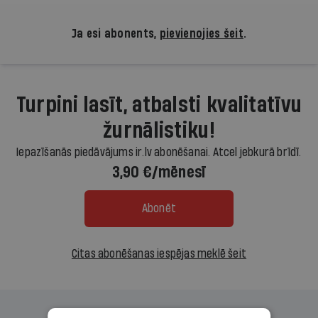
Ja esi abonents,
pievienojies šeit
.
Turpini lasīt, atbalsti kvalitatīvu
žurnālistiku!
Iepazīšanās piedāvājums ir.lv abonēšanai. Atcel jebkurā brīdī.
3,90 €/mēnesī
Abonēt
Citas abonēšanas iespējas meklē šeit