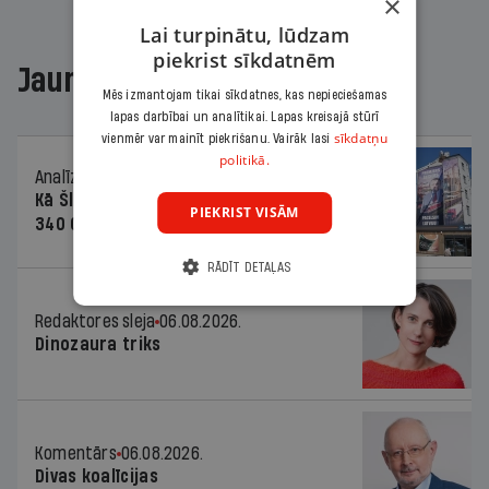
×
Lai turpinātu, lūdzam
piekrist sīkdatnēm
Jaunākajā žurnālā
Mēs izmantojam tikai sīkdatnes, kas nepieciešamas
lapas darbībai un analītikai. Lapas kreisajā stūrī
sīkdatņu
vienmēr var mainīt piekrišanu. Vairāk lasi
politikā.
Analīze
06.08.2026.
Kā Šlesera partija palika nesodīta par
PIEKRIST VISĀM
340 000 vērtu reklāmas kampaņu
RĀDĪT DETAĻAS
Redaktores sleja
06.08.2026.
Dinozaura triks
Komentārs
06.08.2026.
Divas koalīcijas