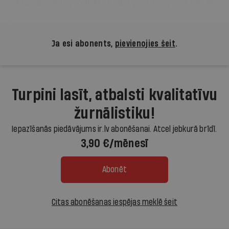
iekšzemes kopprodukts vidēji pieauga par 2,9% ik
gadu.
Ja esi abonents,
pievienojies šeit
.
Turpini lasīt, atbalsti kvalitatīvu
žurnālistiku!
Iepazīšanās piedāvājums ir.lv abonēšanai. Atcel jebkurā brīdī.
3,90 €/mēnesī
Abonēt
Citas abonēšanas iespējas meklē šeit