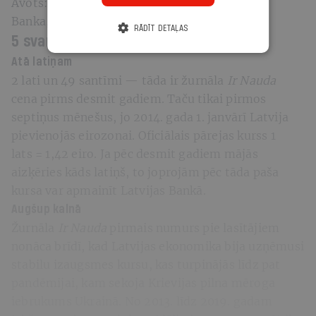
Avots: Centrālā statistikas pārvalde, Latvijas
Banka,
Lursoft, Latvijas Vēstnesis
RĀDĪT DETAĻAS
5 svarīgākie pavērsieni ekonomikā
Atā latiņam
2 lati un 49 santīmi — tāda ir žurnāla
Ir Nauda
cena pirms desmit gadiem. Taču tikai pirmos
septiņus mēnešus, jo 2014. gada 1. janvārī Latvija
pievienojās eirozonai. Oficiālais pārejas kurss 1
lats = 1,42 eiro. Ja pēc desmit gadiem mājās
aizķēries kāds latiņš, to joprojām pēc tāda paša
kursa var apmainīt Latvijas Bankā.
Augšup kalnā
Žurnāla
Ir Nauda
pirmais numurs pie lasītājiem
nonāca brīdī, kad Latvijas ekonomika bija uzņēmusi
stabilu izaugsmes kursu, kas turpinājās līdz pat
pandēmijai, kam sekoja Krievijas pilna mēroga
iebrukums Ukrainā. No 2013. līdz 2019. gadam