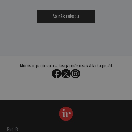
Vairāk rakstu
Mums ir pa ceļam — lasi jaunāko savā laika joslā!
Par IR