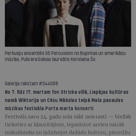
Perkusiju ansamblis Sō Percussion no Ņujorkas un amerikāņu
mūziķe, Pulicera balvas laureāte Kerolaina Šo
Galerija rakstam #544588
No 7. līdz 17. martam fon Stricka villā, Liepājas kultūras
namā
Wiktorija
un Cēsu Mākslas telpā
Mala
pasaules
mūzikas festivāla
Porta
marta koncerti
Festivāls savu 24. gadu sola sākt neierasti — biežāk
tiekoties ar klausītājiem, iepazīstot arvien vairāk
mākslinieku un izdzīvojot dažādu kultūru, pieredžu