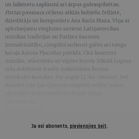
un laikmetu saplūsmi arī ārpus galvaspilsētas.
Portas
pavasara cēlienu atklās kubiešu čelliste,
dziedātāja un komponiste Ana Karla Maza. Viņa ar
apbrīnojamu vieglumu savieno Latīņamerikas
mūzikas tradīcijas un Parīzes šansonu
izsmalcinātību, cieņpilni noliecot galvu arī tango
karaļa Astora Pjacollas priekšā. Citā koncertā
mūziķis, stāstnieks un vijoles burvis Nikolā Lopess
sola atdzīvināt franču mākslinieka Kruma
melnbalto komiksu
Tur augšā
(
L’Au-Dessus
), bet
Briseles trio
Las Lloronas
skaņvidi veidos balsis,
akustiskie instrumenti un dzejas slama
vārsmojumi.
Festivalporta.lv
Ja esi abonents,
pievienojies šeit
.