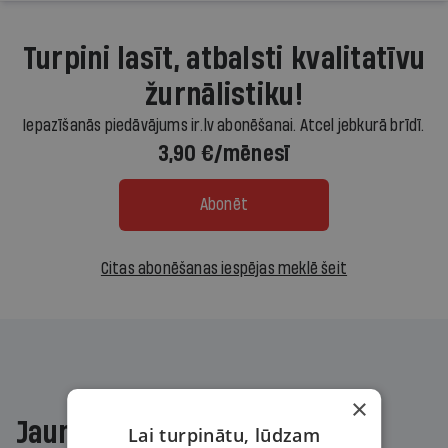
Turpini lasīt, atbalsti kvalitatīvu
žurnālistiku!
Iepazīšanās piedāvājums ir.lv abonēšanai. Atcel jebkurā brīdī.
3,90 €/mēnesī
Abonēt
Citas abonēšanas iespējas meklē šeit
×
Jaunākajā žurnālā
Lai turpinātu, lūdzam