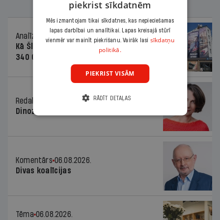
piekrist sīkdatnēm
Mēs izmantojam tikai sīkdatnes, kas nepieciešamas
lapas darbībai un analītikai. Lapas kreisajā stūrī
Analīze
06.08.2026.
sīkdatņu
vienmēr var mainīt piekrišanu. Vairāk lasi
Kā Šlesera partija palika nesodīta par
politikā.
340 000 vērtu reklāmas kampaņu
PIEKRIST VISĀM
RĀDĪT DETAĻAS
Redaktores sleja
06.08.2026.
Dinozaura triks
Komentārs
06.08.2026.
Divas koalīcijas
Tēma
06.08.2026.