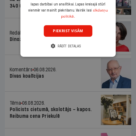
lapas darbībai un analītikai. Lapas kreisajā stūrī
340 000 vērtu reklāmas kampaņu
sīkdatņu
vienmēr var mainīt piekrišanu. Vairāk lasi
politikā.
PIEKRIST VISĀM
Redaktores sleja
06.08.2026.
Dinozaura triks
RĀDĪT DETAĻAS
Komentārs
06.08.2026.
Divas koalīcijas
Tēma
06.08.2026.
Policists cietumā, skolotājs – kapos.
Reibuma cena Priekulē