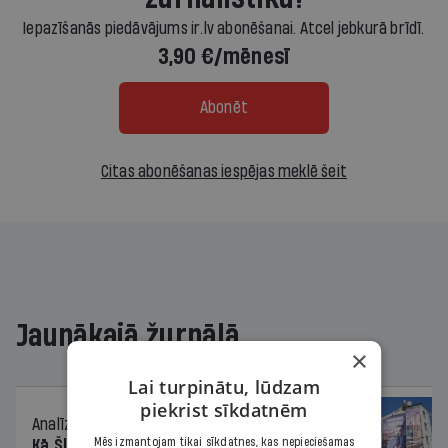
Iepazīšanās piedāvājums ir.lv abonēšanai. Atcel jebkurā brīdī.
3,90 €/mēnesī
Abonēt
Citas abonēšanas iespējas meklē šeit
Jaunākajā žurnālā
×
Lai turpinātu, lūdzam
piekrist sīkdatnēm
Analīze
06.08.2026.
Mēs izmantojam tikai sīkdatnes, kas nepieciešamas
Kā Šlesera partija palika nesodīta par