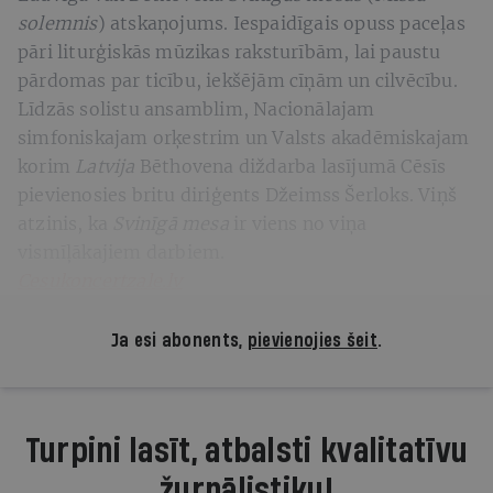
solemnis
) atskaņojums. Iespaidīgais opuss paceļas
pāri liturģiskās mūzikas raksturībām, lai paustu
pārdomas par ticību, iekšējām cīņām un cilvēcību.
Līdzās solistu ansamblim, Nacionālajam
simfoniskajam orķestrim un Valsts akadēmiskajam
korim
Latvija
Bēthovena diždarba lasījumā Cēsīs
pievienosies britu diriģents Džeimss Šerloks. Viņš
atzinis, ka
Svinīgā mesa
ir viens no viņa
vismīļākajiem darbiem.
Cesukoncertzale.lv
Ja esi abonents,
pievienojies šeit
.
Turpini lasīt, atbalsti kvalitatīvu
žurnālistiku!