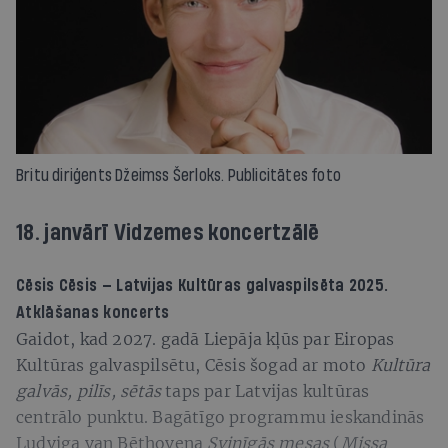
Britu diriģents Džeimss Šerloks. Publicitātes foto
18. janvārī Vidzemes koncertzālē
Cēsis Cēsis —
Latvijas Kultūras galvaspilsēta 2025.
Atklāšanas koncerts
Gaidot, kad 2027. gadā Liepāja kļūs par Eiropas
Kultūras galvaspilsētu, Cēsis šogad ar moto
Kultūra
galvās, pilīs, sētās
taps par Latvijas kultūras
centrālo punktu. Bagātīgo programmu ieskandinās
Ludviga van Bēthovena
Svinīgās mesas
(
Missa