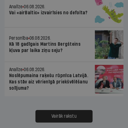
Analīze
06.08.2026.
Vai «airBaltic» izvairīsies no defolta?
Personība
06.08.2026.
Kā 18 gadīgais Martins Bergšteins
kļuva par laika ziņu seju?
Analīze
06.08.2026.
Noslēpumaina raķešu rūpnīca Latvijā.
Kas stāv aiz vērienīgā priekšvēlēšanu
solījuma?
Vairāk rakstu