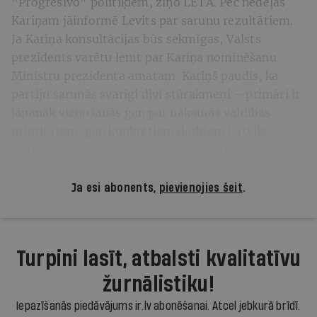
"Progresīvo" politiķiem, ziņo LETA. Pēc nedēļas
Kariņam jāinformē Levits par sarunu rezultātiem.
Ja Kariņa konsultācijas būs sekmīgas, Valsts
prezidents varētu lemt par Kariņa nominēšanu
Ministru prezidenta amatam. Kariņš paudis, ka
partiju sarunās svarīgi divi stūrakmeņi – primāri ir
jāpanāk vienošanās gan par nākamās valdības
prioritātēm, gan konkrētiem darbiem Latvijas
ekonomikas izaugsmei un drošības stiprināšanai.
Ja esi abonents,
pievienojies šeit
.
Turpini lasīt, atbalsti kvalitatīvu
žurnālistiku!
Iepazīšanās piedāvājums ir.lv abonēšanai. Atcel jebkurā brīdī.