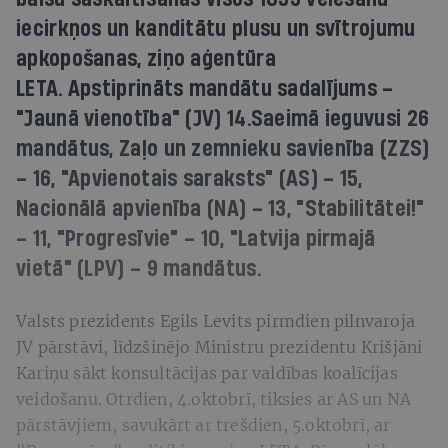
iecirkņos un kanditātu plusu un svītrojumu
apkopošanas, ziņo aģentūra
LETA. Apstiprināts mandātu sadalījums –
"Jaunā vienotība" (JV) 14.Saeimā ieguvusi 26
mandātus, Zaļo un zemnieku savienība (ZZS)
– 16, "Apvienotais saraksts" (AS) – 15,
Nacionālā apvienība (NA) – 13, "Stabilitātei!"
– 11, "Progresīvie" – 10, "Latvija pirmajā
vietā" (LPV) – 9 mandātus.
Valsts prezidents Egils Levits pirmdien pilnvaroja
JV pārstāvi, līdzšinējo Ministru prezidentu Krišjāni
Kariņu sākt konsultācijas par valdības koalīcijas
veidošanu. Otrdien, 4.oktobrī, tiksies ar AS un NA
pārstāvjiem, savukārt ar trešdien, 5.oktobrī, ar