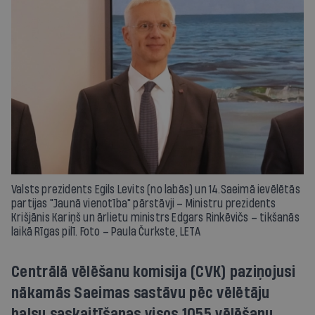
Valsts prezidents Egils Levits (no labās) un 14.Saeimā ievēlētās
partijas "Jaunā vienotība" pārstāvji – Ministru prezidents
Krišjānis Kariņš un ārlietu ministrs Edgars Rinkēvičs – tikšanās
laikā Rīgas pilī. Foto – Paula Čurkste, LETA
Centrālā vēlēšanu komisija (CVK) paziņojusi
nākamās Saeimas sastāvu pēc vēlētāju
balsu saskaitīšanas visos 1055 vēlēšanu