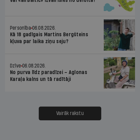
Vai «airBaltic» izvairīsies no defolta?
Personība
06.08.2026.
Kā 18 gadīgais Martins Bergšteins
kļuva par laika ziņu seju?
Dzīve
06.08.2026.
No purva līdz paradīzei – Aglonas
Karaļa kalns un tā radītāji
Vairāk rakstu