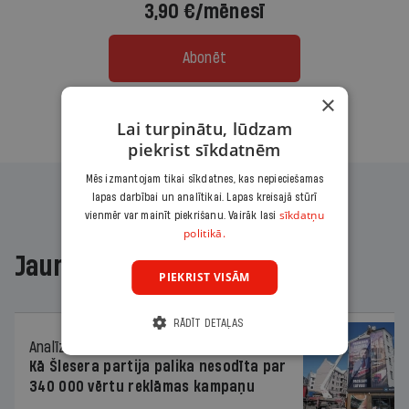
3,90 €/mēnesī
Abonēt
×
Citas abonēšanas iespējas meklē šeit
Lai turpinātu, lūdzam
piekrist sīkdatnēm
Mēs izmantojam tikai sīkdatnes, kas nepieciešamas
lapas darbībai un analītikai. Lapas kreisajā stūrī
sīkdatņu
vienmēr var mainīt piekrišanu. Vairāk lasi
politikā.
Jaunākajā žurnālā
PIEKRIST VISĀM
RĀDĪT DETAĻAS
Analīze
06.08.2026.
Kā Šlesera partija palika nesodīta par
340 000 vērtu reklāmas kampaņu