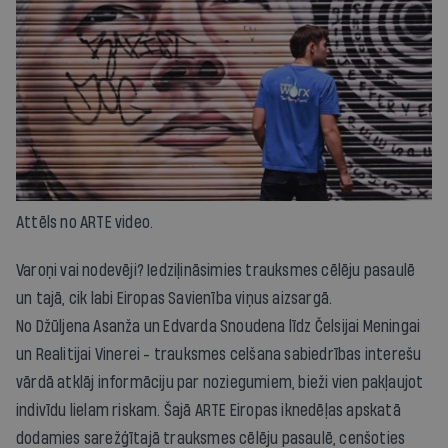
Attēls no ARTE video.
Varoņi vai nodevēji? Iedziļināsimies trauksmes cēlēju pasaulē
un tajā, cik labi Eiropas Savienība viņus aizsargā.
No Džūljena Asanža un Edvarda Snoudena līdz Čelsijai Meningai
un Realitijai Vinerei - trauksmes celšana sabiedrības interešu
vārdā atklāj informāciju par noziegumiem, bieži vien pakļaujot
indivīdu lielam riskam. Šajā ARTE Eiropas iknedēļas apskatā
dodamies sarežģītajā trauksmes cēlēju pasaulē, cenšoties