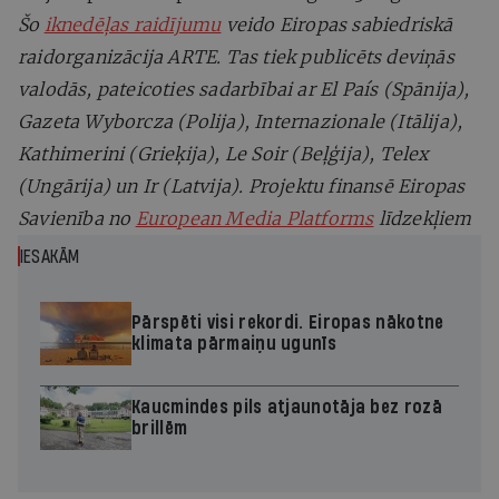
Šo
iknedēļas raidījumu
veido Eiropas sabiedriskā
raidorganizācija ARTE. Tas tiek publicēts
deviņās
valodās, pateicoties sadarbībai ar El País (Spānija),
Gazeta Wyborcza (Polija), Internazionale (Itālija),
Kathimerini (Grieķija), Le Soir (Beļģija), Telex
(Ungārija) un Ir (Latvija). Projektu finansē Eiropas
Savienība no
European Media Platforms
līdzekļiem
IESAKĀM
Pārspēti visi rekordi. Eiropas nākotne
klimata pārmaiņu ugunīs
Kaucmindes pils atjaunotāja bez rozā
brillēm