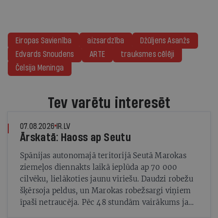
Eiropas Savienība
aizsardzība
Džūljens Asanžs
Edvards Snoudens
ARTE
trauksmes cēlēji
Čelsija Meninga
Tev varētu interesēt
07.08.2026
IR.LV
Ārskatā: Haoss ap Seutu
Spānijas autonomajā teritorijā Seutā Marokas
ziemeļos diennakts laikā ieplūda ap 70 000
cilvēku, lielākoties jaunu vīriešu. Daudzi robežu
šķērsoja peldus, un Marokas robežsargi viņiem
īpaši netraucēja. Pēc 48 stundām vairākums jau
bija devies atpakaļ.