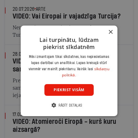
20.07.2026
ARTE
VIDEO: Vai Eiropai ir vajadzīga Turcija?
Neraugoties uz autoritārisma tendencēm,
×
Turcija ir ES stratēģiskais partneris.
Lai turpinātu, lūdzam
piekrist sīkdatnēm
28.07.2025
ARTE
Mēs izmantojam tikai sīkdatnes, kas nepieciešamas
VIDEO: Vai Eiropas mediju brīvība
lapas darbībai un analītikai. Lapas kreisajā stūrī
samazinās?
sīkdatņu
vienmēr var mainīt piekrišanu. Vairāk lasi
politikā.
Preses brīvību Eiropā apdraud finansējuma
samazināšanās, mediju magnāti un politiska
PIEKRIST VISĀM
iejaukšanās.
RĀDĪT DETAĻAS
17.03.2025
ARTE
VIDEO: Atomieroči Eiropā - kurš kuru
aizsargā?