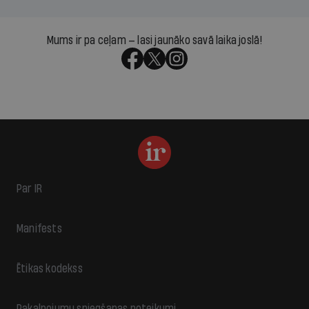
Mums ir pa ceļam — lasi jaunāko savā laika joslā!
Par IR
Manifests
Ētikas kodekss
Pakalpojumu sniegšanas noteikumi