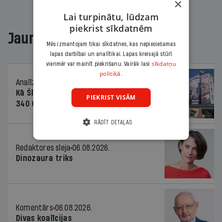
×
Lai turpinātu, lūdzam
piekrist sīkdatnēm
Jaunākajā žurnālā
Mēs izmantojam tikai sīkdatnes, kas nepieciešamas
lapas darbībai un analītikai. Lapas kreisajā stūrī
sīkdatņu
vienmēr var mainīt piekrišanu. Vairāk lasi
politikā.
Analīze
06.08.2026.
Kā Šlesera partija palika nesodīta par
PIEKRIST VISĀM
340 000 vērtu reklāmas kampaņu
RĀDĪT DETAĻAS
Redaktores sleja
06.08.2026.
Dinozaura triks
Komentārs
06.08.2026.
Divas koalīcijas