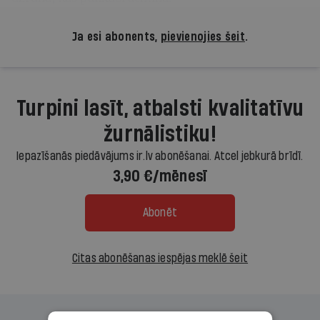
Ja esi abonents,
pievienojies šeit
.
Turpini lasīt, atbalsti kvalitatīvu
žurnālistiku!
Iepazīšanās piedāvājums ir.lv abonēšanai. Atcel jebkurā brīdī.
3,90 €/mēnesī
Abonēt
Citas abonēšanas iespējas meklē šeit