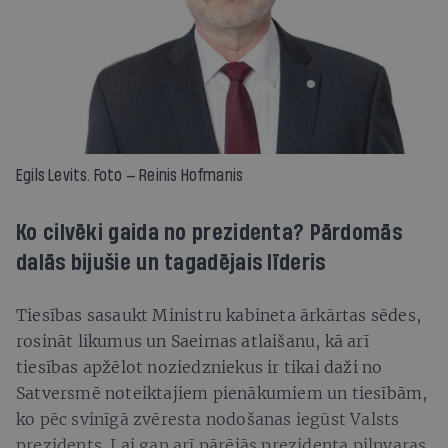
Egils Levits. Foto — Reinis Hofmanis
Ko cilvēki gaida no prezidenta? Pārdomās
dalās bijušie un tagadējais līderis
Tiesības sasaukt Ministru kabineta ārkārtas sēdes,
rosināt likumus un Saeimas atlaišanu, kā arī
tiesības apžēlot noziedzniekus ir tikai daži no
Satversmē noteiktajiem pienākumiem un tiesībām,
ko pēc svinīgā zvēresta nodošanas iegūst Valsts
prezidents. Lai gan arī pārējās prezidenta pilnvaras