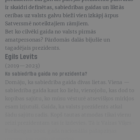
ir skaidri definētas, sabiedrības gaidas un liktās
cerības uz valsts galvu bieži vien izkāpj ārpus
Satversmē noteiktajiem rāmjiem.
Bet ko cilvēki gaida no valsts pirmās
amatpersonas? Pārdomās dalās bijušie un
tagadējais prezidents.
Egils Levits
(2019—2023)
Ko sabiedrība gaida no prezidenta?
Domāju, ka sabiedrība gaida divas lietas. Viena —
sabiedrība gaida kaut ko lielu, vienojošu, kas dod to
kopības sajūtu, ko mūsu vēsturē atsevišķos mirkļos
esam izjutuši. Gaida, ka valsts prezidents atkal
šādu sajūtu radīs. Kopš tautas atmodas tikai vienu
reizi prezidentam tas ir izdevies. Tā ir Vairas Vīķes-
Freibergas 2001. gada nacionālās pašapziņas
uzruna, kas palikusi atmiņā.