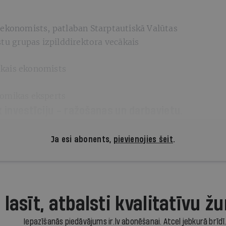
 ekonomists, patlaban Starptautiskā Valūtas
stu grupas izpilddirektora vecākais
ākais ekonomists
omikas eksperts
k investīciju - ražošanas un darbavietu.
Ja esi abonents,
pievienojies šeit
.
 lasīt, atbalsti kvalitatīvu žu
Iepazīšanās piedāvājums ir.lv abonēšanai. Atcel jebkurā brīdī