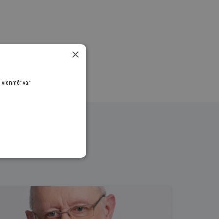
×
ī vienmēr var