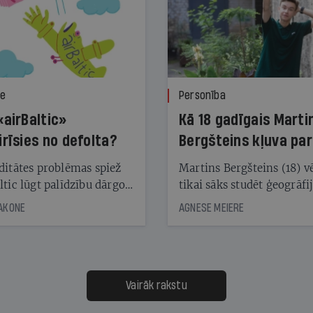
ze
Personība
«airBaltic»
Kā 18 gadīgais Marti
irīsies no defolta?
Bergšteins kļuva par
laika ziņu seju?
ditātes problēmas spiež
Martins Bergšteins (18) v
ltic lūgt palīdzību dārgo
tikai sāks studēt ģeogrāfi
āciju turētājiem, taču
bet viņa sacītajam jau uzt
JAKONE
AGNESE MEIERE
dēļ nebija kvoruma
tūkstošiem laika ziņu ska
nai. Vai lidsabiedrībai
Latvijā. Aiz dažām minū
 defolts, ja tā nespēs
televīzijas ēterā ir 11 gadi
ksāt augstos procentus,
uzcītīga darba, mammas
āpārskaita jau trīs dienas
atbalsts un drosme turpi
Vairāk rakstu
s nākamās sapulces
meteovērojumus arī tad, 