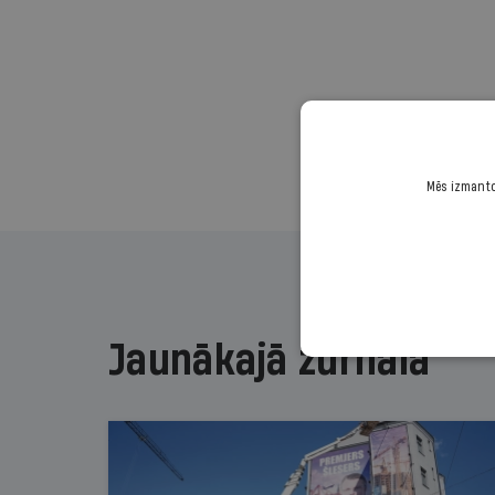
Mēs izmantoj
Jaunākajā žurnālā