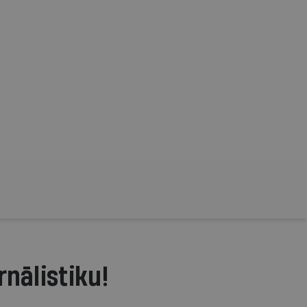
rnālistiku!
.