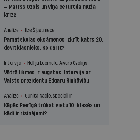
– Matīss Ozols un viņa ceturtdaļmūža
krīze
Analīze
Ilze Šķietniece
Pamatskolas eksāmenos izkrīt katrs 20.
devītklasnieks. Ko darīt?
Intervija
Nellija Ločmele, Aivars Ozoliņš
Vētrā likmes ir augstas. Intervija ar
Valsts prezidentu Edgaru Rinkēviču
Analīze
Gunita Nagle, speciāli Ir
Kāpēc Pierīgā trūkst vietu 10. klasēs un
kādi ir risinājumi?