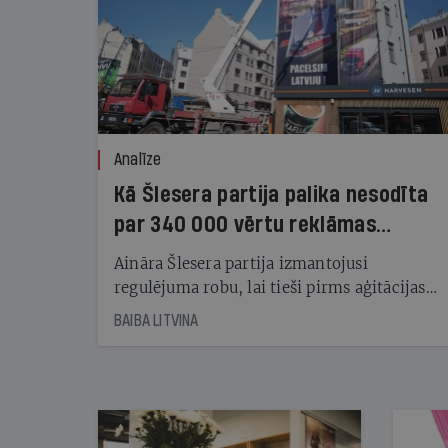
Analīze
Kā Šlesera partija palika nesodīta
par 340 000 vērtu reklāmas
kampaņu
Aināra Šlesera partija izmantojusi
regulējuma robu, lai tieši pirms aģitācijas
starta izreklamētos par summu, kas
BAIBA LITVINA
pārsniedz trešdaļu no likumīgi atļautajiem
kampaņas tēriņiem. KNAB pārkāpumus
nekonstatē