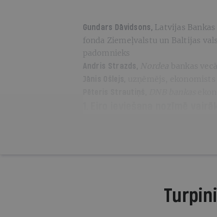
Latvijas Bankas
Gundars Dāvidsons,
fonda Ziemeļvalstu un Baltijas val
padomnieks
Nordea
bankas
vec
Andris Strazds,
uzņēmējs, ekonomists
Jānis Ošlejs,
DNB bankas
ekon
Pēteris Strautiņš,
1. Eiro ieviešana nozīmē vairā
Turpini