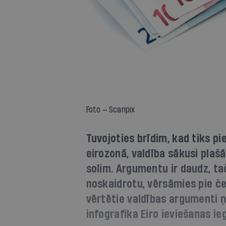
Foto — Scanpix
Tuvojoties brīdim, kad tiks 
eirozonā, valdība sākusi plašā
solim. Argumentu ir daudz, taču
noskaidrotu, vērsāmies pie č
vērtētie valdības argumenti 
infografika Eiro ieviešanas i