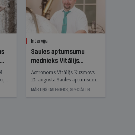
Intervija
ns
Saules aptumsumu
mednieks Vitālijs
Kuzmovs
ēl
Astronoms Vitālijs Kuzmovs
ju,
12. augusta Saules aptumsumu
icas
dosies vērot Maļorkā, kur tas
MĀRTIŅŠ GALENIEKS, SPECIĀLI IR
tītāju
būs pilns. Jau nākamajā dienā
tēm
viņš LU Botāniskajā dārzā lasīs
lekciju Perseīdu naktī. Tās
apmeklētāji varēs vērot uz
nāt
Zemi krītošos meteorus,
kad
vienlaikus baudot pianista