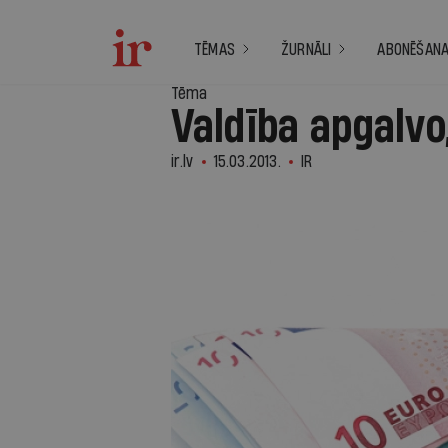
TĒMAS
ŽURNĀLI
ABONĒŠAN
Tēma
Valdība apgalvo
ir.lv
15.03.2013.
IR