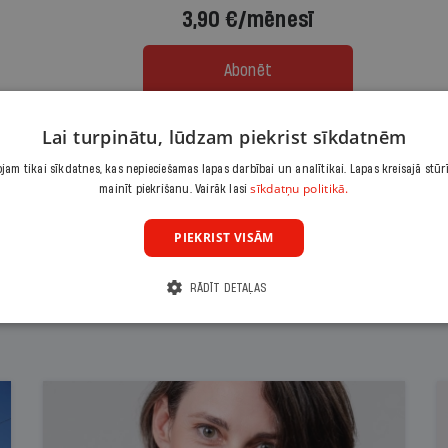
3,90 €/mēnesī
Abonēt
Lai turpinātu, lūdzam piekrist sīkdatnēm
Citas abonēšanas iespējas meklē šeit
am tikai sīkdatnes, kas nepieciešamas lapas darbībai un analītikai. Lapas kreisajā stūr
sīkdatņu politikā.
mainīt piekrišanu. Vairāk lasi
PIEKRIST VISĀM
RĀDĪT DETAĻAS