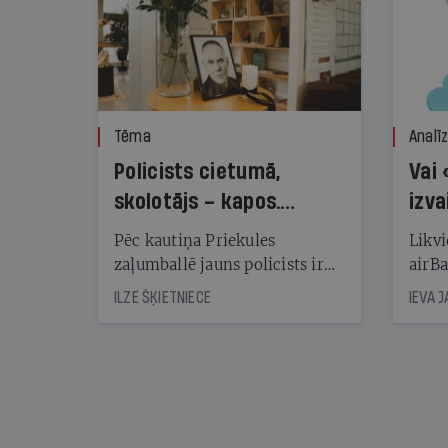
Tēma
Analī
Policists cietumā,
Vai 
skolotājs – kapos.
izva
Reibuma cena Priekulē
Pēc kautiņa Priekules
Likvi
zaļumballē jauns policists ir
airBa
nonācis cietumā, bet
oblig
ILZE ŠĶIETNIECE
IEVA 
cienījams pedagogs — kapos.
šone
Tik traģiska ir izrādījusies
lemša
divu promiļu reibuma cena
draud
sama
kas j
pirm