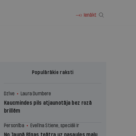
Ienākt
Populārākie raksti
Dzīve
Laura Dumbere
Kaucmindes pils atjaunotāja bez rozā
brillēm
Personība
Evelīna Stiene, speciāli Ir
No Jaunā Rīgas teātra uz pasaules malu