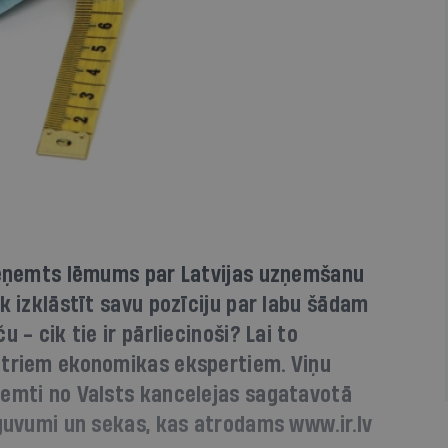
pieņemts lēmums par Latvijas uzņemšanu
k izklāstīt savu pozīciju par labu šādam
 - cik tie ir pārliecinoši? Lai to
etriem ekonomikas ekspertiem. Viņu
ņemti no Valsts kancelejas sagatavotā
eguvumi un sekas, kas atrodams www.ir.lv