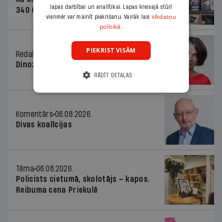
lapas darbībai un analītikai. Lapas kreisajā stūrī
340 000 vērtu reklāmas kampaņu
sīkdatņu
vienmēr var mainīt piekrišanu. Vairāk lasi
politikā.
PIEKRIST VISĀM
Redaktores sleja
06.08.2026.
Dinozaura triks
RĀDĪT DETAĻAS
Komentārs
06.08.2026.
Divas koalīcijas
Tēma
06.08.2026.
Policists cietumā, skolotājs – kapos.
Reibuma cena Priekulē