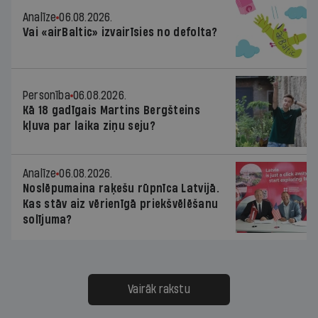
Analīze
06.08.2026.
Vai «airBaltic» izvairīsies no defolta?
Personība
06.08.2026.
Kā 18 gadīgais Martins Bergšteins
kļuva par laika ziņu seju?
Analīze
06.08.2026.
Noslēpumaina raķešu rūpnīca Latvijā.
Kas stāv aiz vērienīgā priekšvēlēšanu
solījuma?
Vairāk rakstu