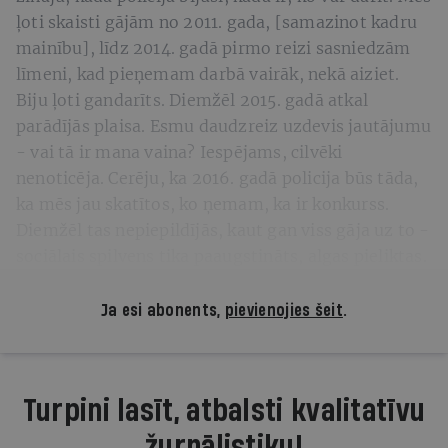
ļoti skaisti gājām no 2011. gada, [samazinot kadru
mainību], līdz 2014. gadā pirmo reizi sasniedzām
līmeni, kad pieņemam darbā vairāk, nekā aiziet.
Biju ļoti gandarīts. Diemžēl 2015. gadā atkal
parādījās plaisa. Esmu daudzreiz uzdevis jautājumu
- vai tā ir mana vaina? Iespējams, cilvēki
nenoticēja. Cerēju, ka 2016. gadā policija būs tāda,
ka mēs jau skatītos, ko ņemam, ka ir konkurss.
Diemžēl tas nepiepildījās, kaut gan viss gāja uz to -
sociālais spilvens tika paaugstināts, algas pieliktas.
Ja esi abonents,
pievienojies šeit
.
Turpini lasīt, atbalsti kvalitatīvu
žurnālistiku!