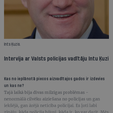
Ints Ķuzis.
Intervija ar Valsts policijas vadītāju Intu Ķuzi
K
as no ieplānotā piecos aizvadītajos gados ir izdevies
un kas ne?
Tajā laikā bija divas milzīgas problēmas -
nenormālā cilvēku aiziešana no policijas un gan
iekšējā, gan ārējā neticība policijai. Es ļoti labi
zināju, kāda policija bijusi, kāda ir, ko var darīt. Mēs