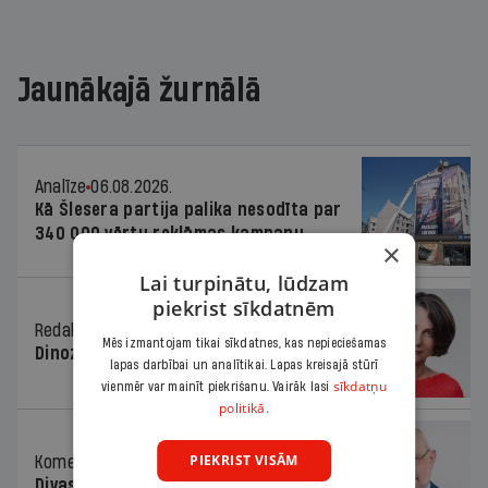
Jaunākajā žurnālā
Analīze
06.08.2026.
Kā Šlesera partija palika nesodīta par
340 000 vērtu reklāmas kampaņu
×
Lai turpinātu, lūdzam
piekrist sīkdatnēm
Redaktores sleja
06.08.2026.
Mēs izmantojam tikai sīkdatnes, kas nepieciešamas
Dinozaura triks
lapas darbībai un analītikai. Lapas kreisajā stūrī
sīkdatņu
vienmēr var mainīt piekrišanu. Vairāk lasi
politikā.
PIEKRIST VISĀM
Komentārs
06.08.2026.
Divas koalīcijas