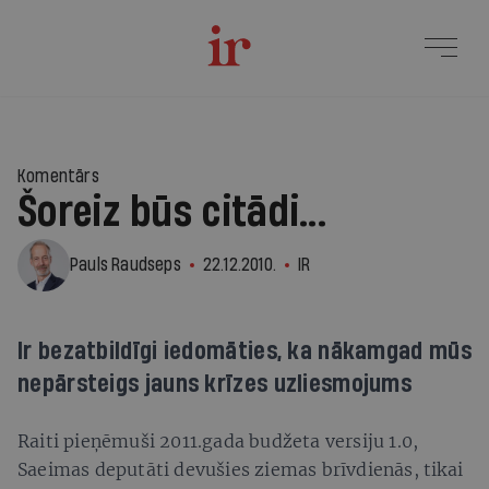
Komentārs
Šoreiz būs citādi...
Pauls Raudseps
22.12.2010.
IR
Ir bezatbildīgi iedomāties, ka nākamgad mūs
nepārsteigs jauns krīzes uzliesmojums
Raiti pieņēmuši 2011.gada budžeta versiju 1.0,
Saeimas deputāti devušies ziemas brīvdienās, tikai