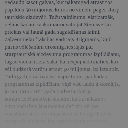
nedaudz kasot galvas, kur nākamgad atrast tos
papildus 50 miljonus, kurus no viņiem paģēr starp­
tau­tiskie aizdevēji. Taču vairākums, visticamāk,
neļaus šādam «sīkumam» sabojāt Ziemsvētku
priekus vai Jaunā gada sagaidīšanas laimi.
Zaļzemnieku frakcijas vadītājs Brigmanis, kurš
pirms vēlēšanām drosmīgi iestājās par
starptautiskā aizdevuma programmas izpildīšanu,
tagad vienā mierā saka, ka nespēj iedomāties, kur
vēl budžetā varētu atrast 50 miljonus, ko ietaupīt.
Tādā gadījumā nav īsti saprotams, par kādas
programmas izpildīšanu viņš visu laiku ir domājis,
jo jau pirms 2011.gada budžeta skaitļu
konkretizēšanas bija skaidrs, ka uz nākamo,
2012.gadu būs jāsamazina deficīts vēl par
vairākiem simtiem miljonu latu. Ja tagad nevar
atrast piecdesmit, kur tad pēc gada ņems tos