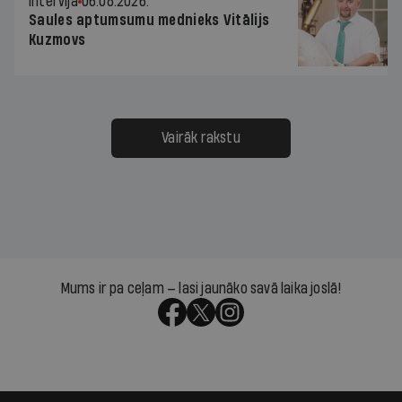
Intervija
06.08.2026.
Saules aptumsumu mednieks Vitālijs
Kuzmovs
Vairāk rakstu
Mums ir pa ceļam — lasi jaunāko savā laika joslā!