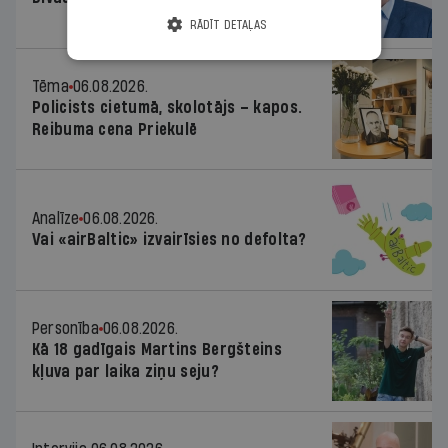
RĀDĪT DETAĻAS
Tēma
06.08.2026.
Policists cietumā, skolotājs – kapos.
Reibuma cena Priekulē
Analīze
06.08.2026.
Vai «airBaltic» izvairīsies no defolta?
Personība
06.08.2026.
Kā 18 gadīgais Martins Bergšteins
kļuva par laika ziņu seju?