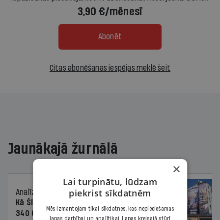
3,90 €/mēnesī
Abonēt
Citas abonēšanas iespējas meklē šeit
Jaunākajā žurnālā
×
Lai turpinātu, lūdzam
piekrist sīkdatnēm
Analīze
06.08.2026.
Kā Šlesera partija palika nesodīta par
Mēs izmantojam tikai sīkdatnes, kas nepieciešamas
340 000 vērtu reklāmas kampaņu
lapas darbībai un analītikai. Lapas kreisajā stūrī