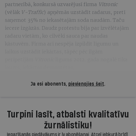
partnerībā, konkursā uzvarējusī firma
Vitronic
(vēlāk
V-Traffic
) apņēmās uzstādīt radarus, pretī
saņemot 35% no iekasētajām soda naudām. Taču
iecere izgāzās. Daudz protestu bija par izvēlētajām
radaru vietām, ko cilvēki sauca par naudas
kāstuvēm. Firma arī nespēja izpildīt līgumu un
laikus uzstādīt iekārtas, tāpēc pēc ilgām
peripetijām
Vitronic
līgums 2012. gada nogalē tika
lauzts, iekārtas demontētas.
Ja esi abonents,
pievienojies šeit
.
Turpini lasīt, atbalsti kvalitatīvu
žurnālistiku!
Iepazīšanās piedāvājums ir.lv abonēšanai. Atcel jebkurā brīdī.