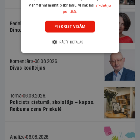
sīkdatņu
vienmēr var mainīt piekrišanu. Vairāk lasi
politikā.
Redaktores sleja
06.08.2026.
PIEKRIST VISĀM
Dinozaura triks
RĀDĪT DETAĻAS
Komentārs
06.08.2026.
Divas koalīcijas
Tēma
06.08.2026.
Policists cietumā, skolotājs – kapos.
Reibuma cena Priekulē
Analīze
06.08.2026.