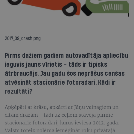
2017_09_crash.png
Pirms dažiem gadiem autovadītāja apliecību
ieguvis jauns vīrietis - tāds ir tipisks
ātrbraucējs. Jau gadu šos neprāšus cenšas
atvēsināt stacionārie fotoradari. Kādi ir
rezultāti?
Apķēpāti ar krāsu, apkārti ar Jāņu vainagiem un
citām drazām - tādi uz ceļiem stāvēja pirmie
stacionārie fotoradari, kurus ieviesa 2012. gadā.
Valsts toreiz nolēma iemēģināt roku privātajā