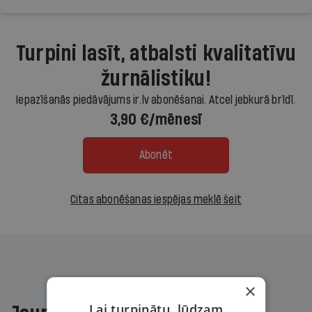
Turpini lasīt, atbalsti kvalitatīvu
žurnālistiku!
Iepazīšanās piedāvājums ir.lv abonēšanai. Atcel jebkurā brīdī.
3,90 €/mēnesī
Abonēt
Citas abonēšanas iespējas meklē šeit
×
Lai turpinātu, lūdzam