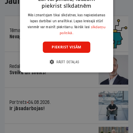
Jaunākajā žurnālā
piekrist sīkdatnēm
Mēs izmantojam tikai sīkdatnes, kas nepieciešamas
lapas darbībai un analītikai. Lapas kreisajā stūrī
sīkdatņu
vienmēr var mainīt piekrišanu. Vairāk lasi
Tēma
04.08.2026.
politikā.
Nevajag baidīties!
PIEKRIST VISĀM
RĀDĪT DETAĻAS
Redaktora sleja
04.08.2026.
Sveika un sveiks!
Portrets
04.08.2026.
Ir jāsadarbojas!