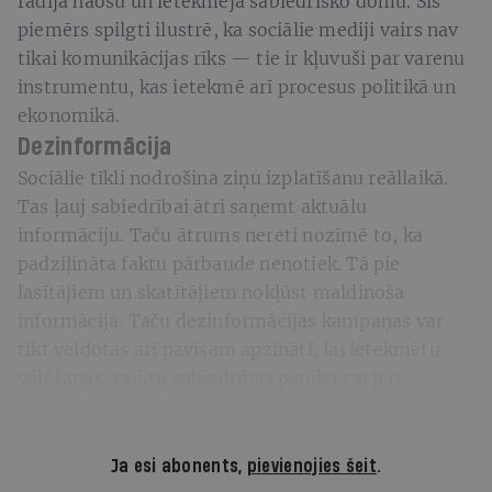
radīja haosu un ietekmēja sabiedrisko domu. Šis
piemērs spilgti ilustrē, ka sociālie mediji vairs nav
tikai komunikācijas rīks — tie ir kļuvuši par varenu
instrumentu, kas ietekmē arī procesus politikā un
ekonomikā.
Dezinformācija
Sociālie tīkli nodrošina ziņu izplatīšanu reāllaikā.
Tas ļauj sabiedrībai ātri saņemt aktuālu
informāciju. Taču ātrums nereti nozīmē to, ka
padziļināta faktu pārbaude nenotiek. Tā pie
lasītājiem un skatītājiem nokļūst maldinoša
informācija. Taču dezinformācijas kampaņas var
tikt veidotas arī pavisam apzināti, lai ietekmētu
vēlēšanas, radītu sabiedrības paniku vai pat
veicinātu konfliktus.
Ja esi abonents,
pievienojies šeit
.