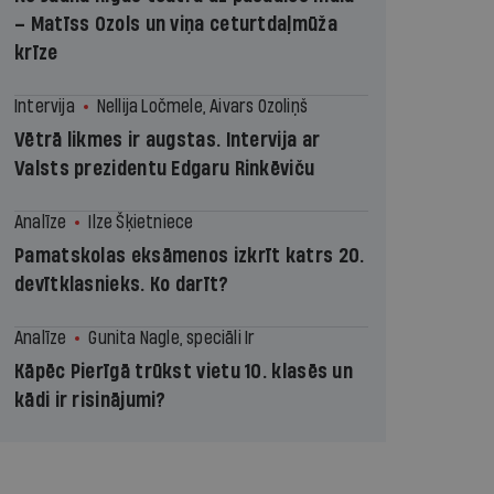
– Matīss Ozols un viņa ceturtdaļmūža
krīze
Intervija
Nellija Ločmele, Aivars Ozoliņš
Vētrā likmes ir augstas. Intervija ar
Valsts prezidentu Edgaru Rinkēviču
Analīze
Ilze Šķietniece
Pamatskolas eksāmenos izkrīt katrs 20.
devītklasnieks. Ko darīt?
Analīze
Gunita Nagle, speciāli Ir
Kāpēc Pierīgā trūkst vietu 10. klasēs un
kādi ir risinājumi?