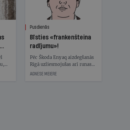
Pusdienās
ns
Bīsties «frankenšteina
radījumu»!
ēl
Pēc Škoda Enyaq aizdegšanās
ju,
Rīgā uzliesmojušas arī runas
icas
par elektroauto drošību.
AGNESE MEIERE
tītāju
Eksperts Kārlis Mendziņš
tēm
skaidro, kāpēc šis gadījums ir
īpašs un no kā jāuzmanās
patiesībā
nāt
kad
v