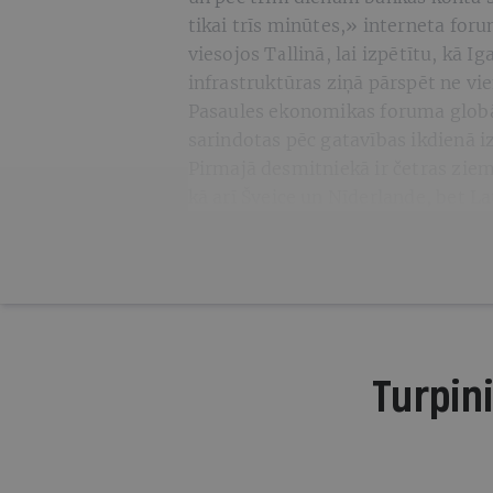
tikai trīs minūtes,» interneta foru
viesojos Tallinā, lai izpētītu, kā 
infrastruktūras ziņā pārspēt ne vi
Pasaules ekonomikas foruma globāl
sarindotas pēc gatavības ikdienā i
Pirmajā desmitniekā ir četras zie
kā arī Šveice un Nīderlande, bet La
Turpini