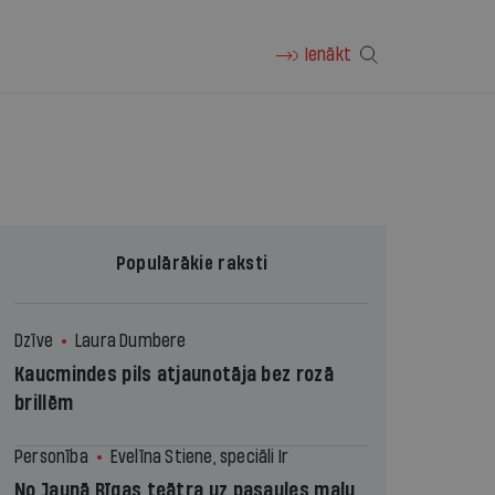
Ienākt
Populārākie raksti
Dzīve
Laura Dumbere
Kaucmindes pils atjaunotāja bez rozā
brillēm
Personība
Evelīna Stiene, speciāli Ir
No Jaunā Rīgas teātra uz pasaules malu