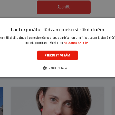
Abonēt
Citas abonēšanas iespējas meklē šeit
Lai turpinātu, lūdzam piekrist sīkdatnēm
am tikai sīkdatnes, kas nepieciešamas lapas darbībai un analītikai. Lapas kreisajā stūr
sīkdatņu politikā.
mainīt piekrišanu. Vairāk lasi
PIEKRIST VISĀM
RĀDĪT DETAĻAS