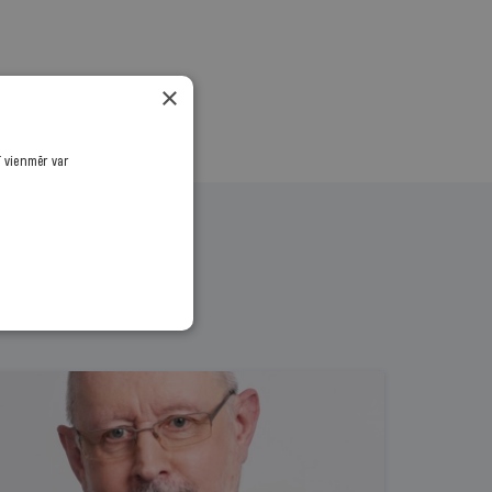
×
ī vienmēr var