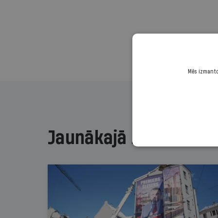
Mēs izmantoj
Jaunākajā žurnālā