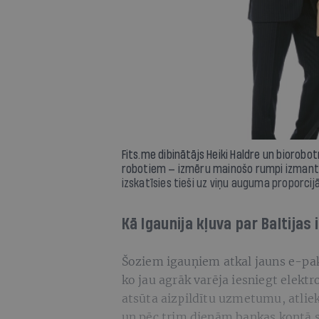
Fits.me dibinātājs Heiki Haldre un biorob
robotiem — izmēru mainošo rumpi izmanto i
izskatīsies tieši uz viņu auguma proporcij
Kā Igaunija kļuva par Baltijas 
Šoziem igauņiem atkal jauns e-pa
ko jau agrāk varēja iesniegt elektr
atsūta aizpildītu uzmetumu, atliek
un pēc trim dienām bankas kontā 