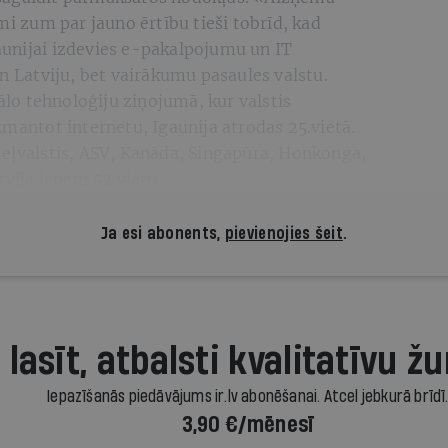
mi zum par jauno ērtību tieši tobrīd, kad
Igaunijai izdevies e-pakalpojumu un IT
en Latviju, bet vairākumu pasaules valstu.
o tehnoloģiju ziņojumā, kur valstis
zmantot internetu, Igaunija atrodas 25.vietā.
meļvalstis, ASV, Kanāda, Singapūra, Honkonga,
tvija ieņem 52.vietu.
Ja esi abonents,
pievienojies šeit
.
 lasīt, atbalsti kvalitatīvu žu
Iepazīšanās piedāvājums ir.lv abonēšanai. Atcel jebkurā brīdī
3,90 €/mēnesī