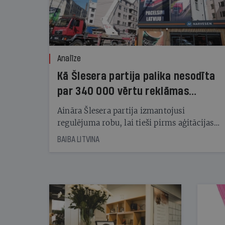
Analīze
Kā Šlesera partija palika nesodīta
par 340 000 vērtu reklāmas
kampaņu
Aināra Šlesera partija izmantojusi
regulējuma robu, lai tieši pirms aģitācijas
starta izreklamētos par summu, kas
BAIBA LITVINA
pārsniedz trešdaļu no likumīgi atļautajiem
kampaņas tēriņiem. KNAB pārkāpumus
nekonstatē