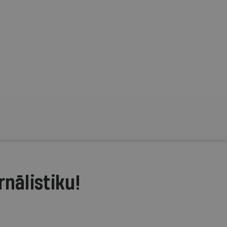
rnālistiku!
.