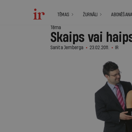
TĒMAS
ŽURNĀLI
ABONĒŠAN
Tēma
Skaips vai haip
Sanita Jemberga
23.02.2011.
IR