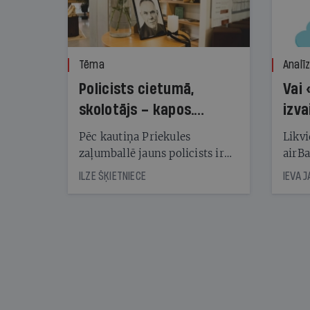
Tēma
Analī
Policists cietumā,
Vai 
skolotājs – kapos.
izva
Reibuma cena Priekulē
Pēc kautiņa Priekules
Likvi
zaļumballē jauns policists ir
airBa
nonācis cietumā, bet
oblig
ILZE ŠĶIETNIECE
IEVA 
cienījams pedagogs — kapos.
šone
Tik traģiska ir izrādījusies
lemša
divu promiļu reibuma cena
draud
sama
kas j
pirm
augus