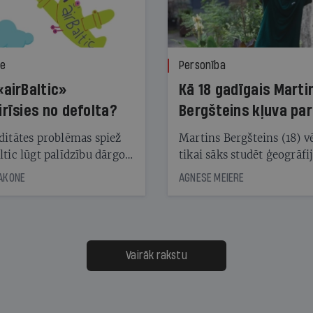
ze
Personība
«airBaltic»
Kā 18 gadīgais Marti
irīsies no defolta?
Bergšteins kļuva par
laika ziņu seju?
ditātes problēmas spiež
Martins Bergšteins (18) v
ltic lūgt palīdzību dārgo
tikai sāks studēt ģeogrāfi
āciju turētājiem, taču
bet viņa sacītajam jau uzt
JAKONE
AGNESE MEIERE
dēļ nebija kvoruma
tūkstošiem laika ziņu ska
nai. Vai lidsabiedrībai
Latvijā. Aiz dažām minū
 defolts, ja tā nespēs
televīzijas ēterā ir 11 gadi
ksāt augstos procentus,
uzcītīga darba, mammas
āpārskaita jau trīs dienas
atbalsts un drosme turpi
Vairāk rakstu
s nākamās sapulces
meteovērojumus arī tad, 
ta vidū?
šķiet, ka tie nevienam na
vajadzīgi