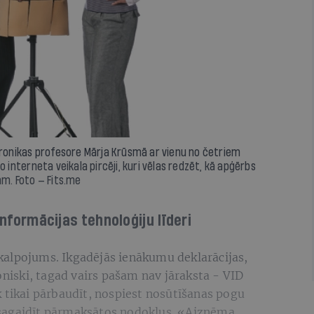
otronikas profesore Mārja Krūsmā ar vienu no četriem
nterneta veikala pircēji, kuri vēlas redzēt, kā apģērbs
ām. Foto — Fits.me
informācijas tehnoloģiju līderi
kalpojums. Ikgadējās ienākumu deklarācijas,
oniski, tagad vairs pašam nav jāraksta - VID
 tikai pārbaudīt, nospiest nosūtīšanas pogu
sagaidīt pārmaksātos nodokļus. «Aizņēma