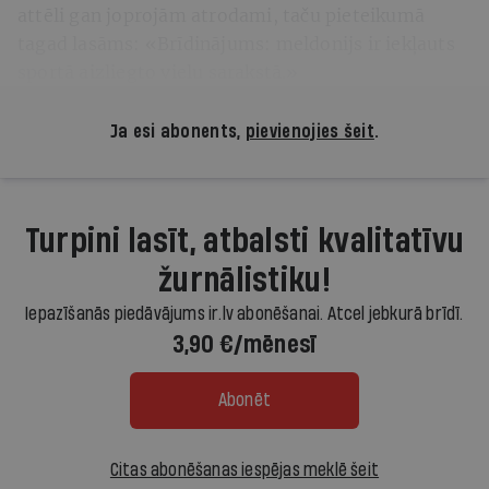
attēli gan joprojām atrodami, taču pieteikumā
tagad lasāms: «Brīdinājums: meldonijs ir iekļauts
sportā aizliegto vielu sarakstā.»
Ja esi abonents,
pievienojies šeit
.
Turpini lasīt, atbalsti kvalitatīvu
žurnālistiku!
Iepazīšanās piedāvājums ir.lv abonēšanai. Atcel jebkurā brīdī.
3,90 €/mēnesī
Abonēt
Citas abonēšanas iespējas meklē šeit