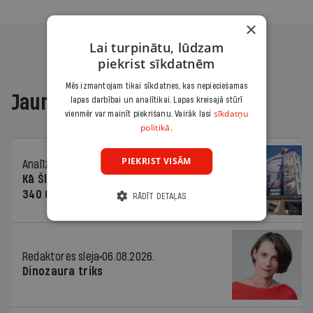
×
Lai turpinātu, lūdzam
piekrist sīkdatnēm
Mēs izmantojam tikai sīkdatnes, kas nepieciešamas
Jaunākajā žurnālā
lapas darbībai un analītikai. Lapas kreisajā stūrī
sīkdatņu
vienmēr var mainīt piekrišanu. Vairāk lasi
politikā.
PIEKRIST VISĀM
Analīze
06.08.2026.
Kā Šlesera partija palika nesodīta par
340 000 vērtu reklāmas kampaņu
RĀDĪT DETAĻAS
Redaktores sleja
06.08.2026.
Dinozaura triks