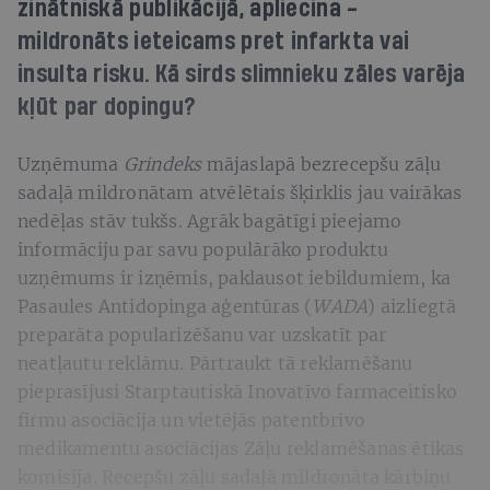
zinātniskā publikācijā, apliecina -
mildronāts ieteicams pret infarkta vai
insulta risku. Kā sirds slimnieku zāles varēja
kļūt par dopingu?
Uzņēmuma
Grindeks
mājaslapā bezrecepšu zāļu
sadaļā mildronātam atvēlētais šķirklis jau vairākas
nedēļas stāv tukšs. Agrāk bagātīgi pieejamo
informāciju par savu populārāko produktu
uzņēmums ir izņēmis, paklausot iebildumiem, ka
Pasaules Antidopinga aģentūras (
WADA
) aizliegtā
preparāta popularizēšanu var uzskatīt par
neatļautu reklāmu. Pārtraukt tā reklamēšanu
pieprasījusi Starptautiskā Inovatīvo farmaceitisko
firmu asociācija un vietējās patentbrīvo
medikamentu asociācijas Zāļu reklamēšanas ētikas
komisija. Recepšu zāļu sadaļā mildronāta kārbiņu