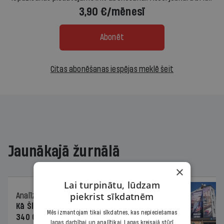
3,90 €/mēnesī
Abonēt
Citas abonēšanas iespējas meklē šeit
Jaunākajā žurnālā
×
Lai turpinātu, lūdzam
piekrist sīkdatnēm
Analīze
06.08.2026.
Kā Šlesera partija palika nesodīta par
Mēs izmantojam tikai sīkdatnes, kas nepieciešamas
340 000 vērtu reklāmas kampaņu
lapas darbībai un analītikai. Lapas kreisajā stūrī