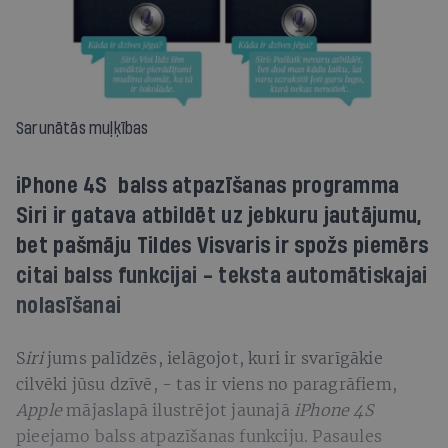
Sarunātās muļķības
iPhone 4S balss atpazīšanas programma
Siri ir gatava atbildēt uz jebkuru jautājumu,
bet pašmāju Tildes Visvaris ir spožs piemērs
citai balss funkcijai - teksta automātiskajai
nolasīšanai
S
iri
jums palīdzēs, ielāgojot, kuri ir svarīgākie
cilvēki jūsu dzīvē, - tas ir viens no paragrāfiem,
Apple
mājaslapā ilustrējot jaunajā
iPhone 4S
pieejamo balss atpazīšanas funkciju. Pasaules