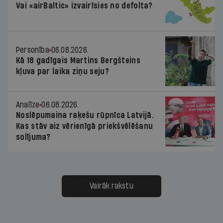
Vai «airBaltic» izvairīsies no defolta?
Personība
06.08.2026.
Kā 18 gadīgais Martins Bergšteins
kļuva par laika ziņu seju?
Analīze
06.08.2026.
Noslēpumaina raķešu rūpnīca Latvijā.
Kas stāv aiz vērienīgā priekšvēlēšanu
solījuma?
Vairāk rakstu