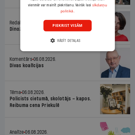
sīkdatņu
vienmēr var mainīt piekrišanu. Vairāk lasi
politikā.
Redaktores sleja
06.08.2026.
PIEKRIST VISĀM
Dinozaura triks
RĀDĪT DETAĻAS
Komentārs
06.08.2026.
Divas koalīcijas
Tēma
06.08.2026.
Policists cietumā, skolotājs – kapos.
Reibuma cena Priekulē
Analīze
06.08.2026.