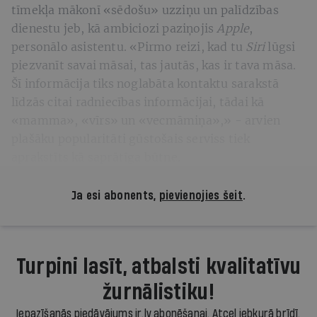
tīmekļa mākonī «sēdošu» uzziņu un palīdzības
dienestu jeb, kā ambiciozi paziņojis
Apple
,
personālo asistentu. «Pirmo reizi, kad tu
Siri
lūgsi
piezvanīt savai māsai, tas jautās, kas ir tava māsa.
Šī informācija tiks noglabāta kontaktu sarakstā
līdzās citai radniecības informācijai, tādai kā
«mamma», «vīrs» un «vecmāmiņa»,» - arvien
plašāku popularitāti gūstošais serviss tiek
aprakstīts kā saprātīga būtne.
Ja esi abonents,
pievienojies šeit
.
Turpini lasīt, atbalsti kvalitatīvu
žurnālistiku!
Iepazīšanās piedāvājums ir.lv abonēšanai. Atcel jebkurā brīdī.