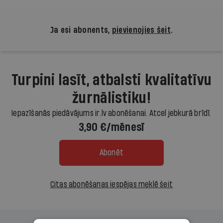
kažoku, lai spīkere nesabristu kurpes.
Ja esi abonents,
pievienojies šeit
.
Turpini lasīt, atbalsti kvalitatīvu
žurnālistiku!
Iepazīšanās piedāvājums ir.lv abonēšanai. Atcel jebkurā brīdī.
3,90 €/mēnesī
Abonēt
Citas abonēšanas iespējas meklē šeit