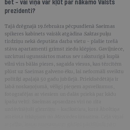
bet - vai viņa var kļūt par nākamo Valsts
prezidenti?
Tajā drēgnajā 19.februāra pēcpusdienā Saeimas
spīkeres kabinets vairāk atgādina
Saktas
puķu
tirdziņu nekā deputāta darba vietu - plašie trešā
stāva apartamenti grimst ziedu klēpjos. Gaviļniece,
uzcirtusi ugunssārtos matus sev raksturīgā kuplā
vilnī virs bālās pieres, sagaida viesus, kas tērcītēm
plūst uz Saeimas galveno ēku, lai neformāli sveiktu
politiķi apaļajā 50 gadu jubilejā. Priekšsēdētāja ir
labā noskaņojumā, vēlīgi pieņem apsveikumus,
fotografējas ar viesiem un dalās priekā par kādu
īpašu velti: Saeimas apsardzes vīri no rīta
uzdāvinājuši glezniņu - karikatūru, kurā Āboltiņa
attēlota izkāpjam no
Mercedes
limuzīna. Ceļā viņai
ir peļķe, kurai miesassargi gādīgi pārklājuši pāri