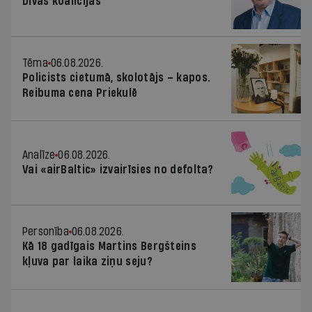
Divas koalīcijas
Tēma
06.08.2026.
Policists cietumā, skolotājs – kapos.
Reibuma cena Priekulē
Analīze
06.08.2026.
Vai «airBaltic» izvairīsies no defolta?
Personība
06.08.2026.
Kā 18 gadīgais Martins Bergšteins
kļuva par laika ziņu seju?