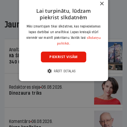
×
Lai turpinātu, lūdzam
piekrist sīkdatnēm
Jaunākajā žurnālā
Mēs izmantojam tikai sīkdatnes, kas nepieciešamas
lapas darbībai un analītikai. Lapas kreisajā stūrī
sīkdatņu
vienmēr var mainīt piekrišanu. Vairāk lasi
politikā.
Analīze
06.08.2026.
Kā Šlesera partija palika nesodīta par
PIEKRIST VISĀM
340 000 vērtu reklāmas kampaņu
RĀDĪT DETAĻAS
Redaktores sleja
06.08.2026.
Dinozaura triks
Komentārs
06.08.2026.