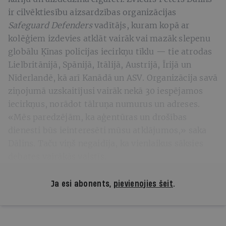
ir cilvēktiesību aizsardzības organizācijas
Safeguard Defenders
vadītājs, kuram kopā ar
kolēģiem izdevies atklāt vairāk vai mazāk slepenu
globālu Ķīnas policijas iecirkņu tīklu — tie atrodas
Lielbritānijā, Spānijā, Itālijā, Austrijā, Īrijā un
Nīderlandē, kā arī Kanādā un ASV. Organizācija savā
ziņojumā uzskaitījusi vairāk nekā 30 iespējamos
iecirkņus, norādot tālruņa numurus un adreses.
«Mēs paredzējām, ka aģentūras un drošības
dienesti būs ieinteresēti mūsu atklājumos,» saka
Dālins. Taču viņš negaidīja, ka vienlaikus sāksies
debates vairākās valstīs.
Ja esi abonents,
pievienojies šeit
.