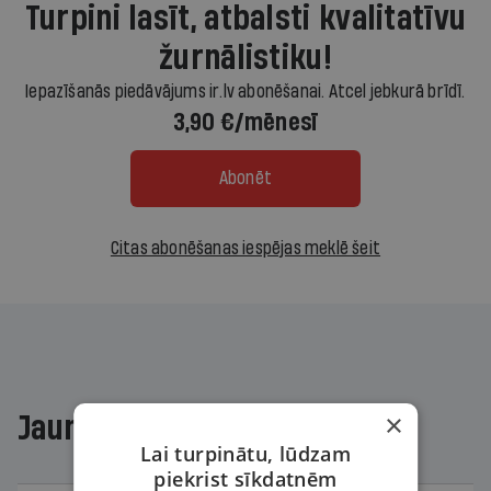
Turpini lasīt, atbalsti kvalitatīvu
žurnālistiku!
Iepazīšanās piedāvājums ir.lv abonēšanai. Atcel jebkurā brīdī.
3,90 €/mēnesī
Abonēt
Citas abonēšanas iespējas meklē šeit
×
Jaunākajā žurnālā
Lai turpinātu, lūdzam
piekrist sīkdatnēm