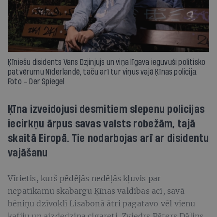
Ķīniešu disidents Vans Dzjinjujs un viņa līgava ieguvuši politisko
patvērumu Nīderlandē, taču arī tur viņus vajā Ķīnas policija.
Foto – Der Spiegel
Ķīna izveidojusi desmitiem slepenu policijas
iecirkņu ārpus savas valsts robežām, tajā
skaitā Eiropā. Tie nodarbojas arī ar disidentu
vajāšanu
Vīrietis, kurš pēdējās nedēļās kļuvis par
nepatīkamu skabargu Ķīnas valdības acī, savā
bēniņu dzīvoklī Lisabonā ātri pagatavo vēl vienu
kafiju un aizdedzina cigareti. Zviedrs Pēters Dālins