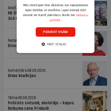
Mēs izmantojam tikai sīkdatnes, kas nepieciešamas
Analīze
06.08.2026.
lapas darbībai un analītikai. Lapas kreisajā stūrī
Kā Šlesera partija palika nesodīta par
sīkdatņu
vienmēr var mainīt piekrišanu. Vairāk lasi
340 000 vērtu reklāmas kampaņu
politikā.
PIEKRIST VISĀM
Redaktores sleja
06.08.2026.
RĀDĪT DETAĻAS
Dinozaura triks
Komentārs
06.08.2026.
Divas koalīcijas
Tēma
06.08.2026.
Policists cietumā, skolotājs – kapos.
Reibuma cena Priekulē