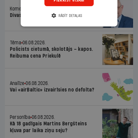
PIEKRIST VISĀM
Komentārs
06.08.2026.
Divas koalīcijas
RĀDĪT DETAĻAS
Tēma
06.08.2026.
Policists cietumā, skolotājs – kapos.
Reibuma cena Priekulē
Analīze
06.08.2026.
Vai «airBaltic» izvairīsies no defolta?
Personība
06.08.2026.
Kā 18 gadīgais Martins Bergšteins
kļuva par laika ziņu seju?