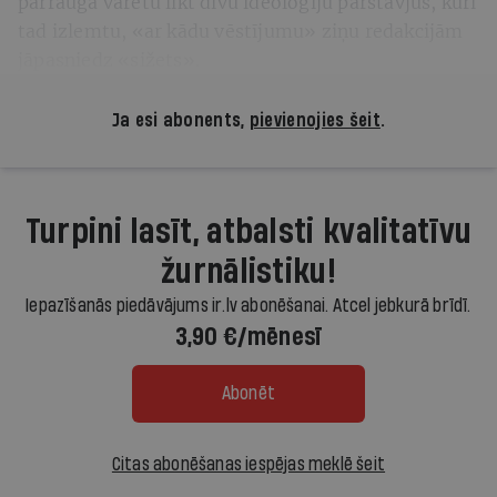
pārraugā varētu likt divu ideoloģiju pārstāvjus, kuri
tad izlemtu, «ar kādu vēstījumu» ziņu redakcijām
jāpasniedz «sižets».
Ja esi abonents,
pievienojies šeit
.
Turpini lasīt, atbalsti kvalitatīvu
žurnālistiku!
Iepazīšanās piedāvājums ir.lv abonēšanai. Atcel jebkurā brīdī.
3,90 €/mēnesī
Abonēt
Citas abonēšanas iespējas meklē šeit