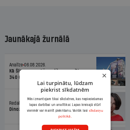
Jaunākajā žurnālā
Analīze
06.08.2026.
Kā Šlesera partija palika nesodīta par
×
340 000 vērtu reklāmas kampaņu
Lai turpinātu, lūdzam
piekrist sīkdatnēm
Mēs izmantojam tikai sīkdatnes, kas nepieciešamas
Redaktores sleja
06.08.2026.
lapas darbībai un analītikai. Lapas kreisajā stūrī
Dinozaura triks
sīkdatņu
vienmēr var mainīt piekrišanu. Vairāk lasi
politikā.