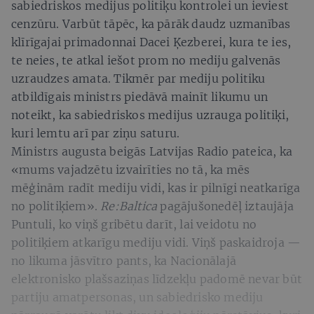
sabiedriskos medijus politiķu kontrolei un ieviest
cenzūru. Varbūt tāpēc, ka pārāk daudz uzmanības
klīrīgajai primadonnai Dacei Ķezberei, kura te ies,
te neies, te atkal iešot prom no mediju galvenās
uzraudzes amata. Tikmēr par mediju politiku
atbildīgais ministrs piedāvā mainīt likumu un
noteikt, ka sabiedriskos medijus uzrauga politiķi,
kuri lemtu arī par ziņu saturu.
Ministrs augusta beigās Latvijas Radio pateica, ka
«mums vajadzētu izvairīties no tā, ka mēs
mēģinām radīt mediju vidi, kas ir pilnīgi neatkarīga
no politiķiem».
Re:Baltica
pagājušonedēļ iztaujāja
Puntuli, ko viņš gribētu darīt, lai veidotu no
politiķiem atkarīgu mediju vidi. Viņš paskaidroja —
no likuma jāsvītro pants, ka Nacionālajā
elektronisko plašsaziņas līdzekļu padomē nevar būt
partiju amatpersonas, un sabiedrisko mediju