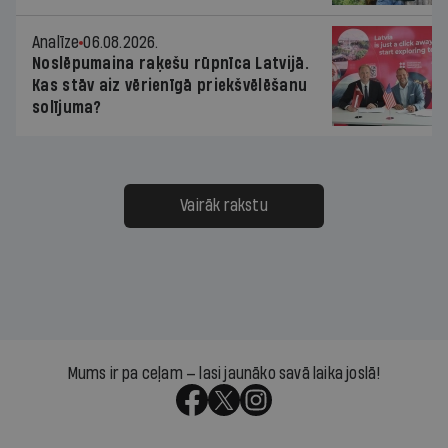
Analīze
06.08.2026.
Noslēpumaina raķešu rūpnīca Latvijā.
Kas stāv aiz vērienīgā priekšvēlēšanu
solījuma?
Vairāk rakstu
Mums ir pa ceļam — lasi jaunāko savā laika joslā!