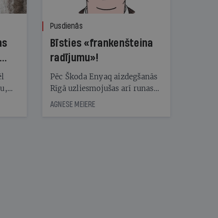
Pusdienās
ns
Bīsties «frankenšteina
radījumu»!
ēl
Pēc Škoda Enyaq aizdegšanās
ju,
Rīgā uzliesmojušas arī runas
icas
par elektroauto drošību.
AGNESE MEIERE
tītāju
Eksperts Kārlis Mendziņš
tēm
skaidro, kāpēc šis gadījums ir
īpašs un no kā jāuzmanās
patiesībā
nāt
kad
v