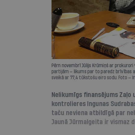
Pērn novembrī Jūlijs Krūmiņš ar prokuror
partijām — likums par to paredz brīvības
sveikā ar 77,4 tūkstošu eiro sodu. Foto — 
Nelikumīgs finansējums Zaļo 
kontrolieres Ingunas Sudrabas 
taču neviena atbildīgā par n
Jaunā Jūrmalgeita ir vismaz d