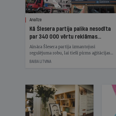
Analīze
Kā Šlesera partija palika nesodīta
par 340 000 vērtu reklāmas
kampaņu
Aināra Šlesera partija izmantojusi
regulējuma robu, lai tieši pirms aģitācijas
starta izreklamētos par summu, kas
BAIBA LITVINA
pārsniedz trešdaļu no likumīgi atļautajiem
kampaņas tēriņiem. KNAB pārkāpumus
nekonstatē