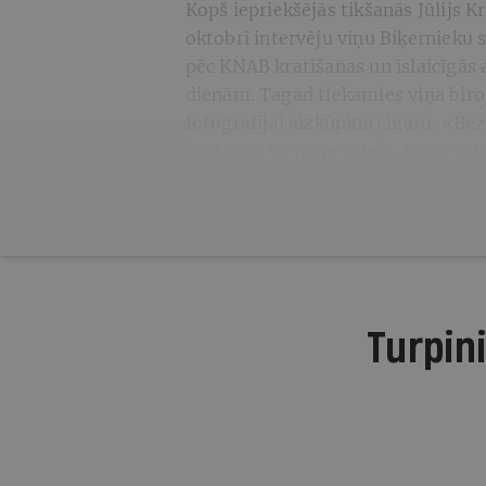
Kopš iepriekšējās tikšanās Jūlijs 
oktobrī intervēju viņu Biķernieku s
pēc KNAB kratīšanas un īslaicīgās
dienām. Tagad tiekamies viņa biro
fotografijai aizkūpina cigāru. «Be
esot viņa vienīgie prieki, šņabi va
Turpini