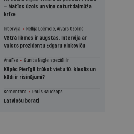
– Matīss Ozols un viņa ceturtdaļmūža
krīze
Intervija
Nellija Ločmele, Aivars Ozoliņš
Vētrā likmes ir augstas. Intervija ar
Valsts prezidentu Edgaru Rinkēviču
Analīze
Gunita Nagle, speciāli Ir
Kāpēc Pierīgā trūkst vietu 10. klasēs un
kādi ir risinājumi?
Komentārs
Pauls Raudseps
Latviešu borati