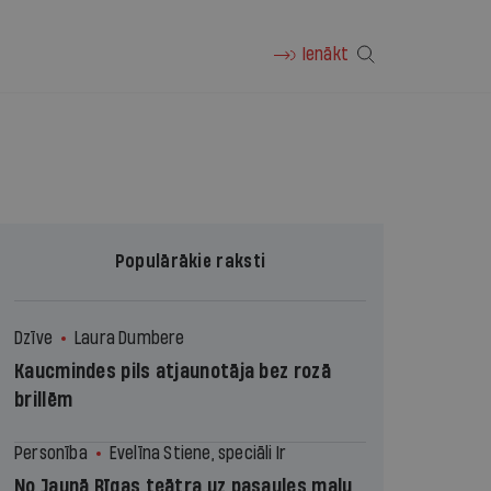
Ienākt
Populārākie raksti
Dzīve
Laura Dumbere
Kaucmindes pils atjaunotāja bez rozā
brillēm
Personība
Evelīna Stiene, speciāli Ir
No Jaunā Rīgas teātra uz pasaules malu