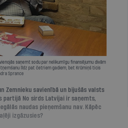
i vienojās saņemt sodu par nelikumīgu finansējumu divām
 atņemšanu līdz pat četriem gadiem, bet Krūmiņš ticis
Indra Sprance
un Zemnieku savienībā un bijušās valsts
partijā No sirds Latvijai ir saņemts,
elegālās naudas pieņemšanu nav. Kāpēc
aļēji izgāzusies?