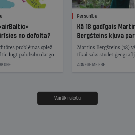
ze
Personība
«airBaltic»
Kā 18 gadīgais Marti
irīsies no defolta?
Bergšteins kļuva par
laika ziņu seju?
ditātes problēmas spiež
Martins Bergšteins (18) v
ltic lūgt palīdzību dārgo
tikai sāks studēt ģeogrāfi
āciju turētājiem, taču
bet viņa sacītajam jau uzt
JAKONE
AGNESE MEIERE
dēļ nebija kvoruma
tūkstošiem laika ziņu ska
nai. Vai lidsabiedrībai
Latvijā. Aiz dažām minū
 defolts, ja tā nespēs
televīzijas ēterā ir 11 gadi
ksāt augstos procentus,
uzcītīga darba, mammas
āpārskaita jau trīs dienas
atbalsts un drosme turpi
Vairāk rakstu
s nākamās sapulces
meteovērojumus arī tad, 
ta vidū?
šķiet, ka tie nevienam na
vajadzīgi