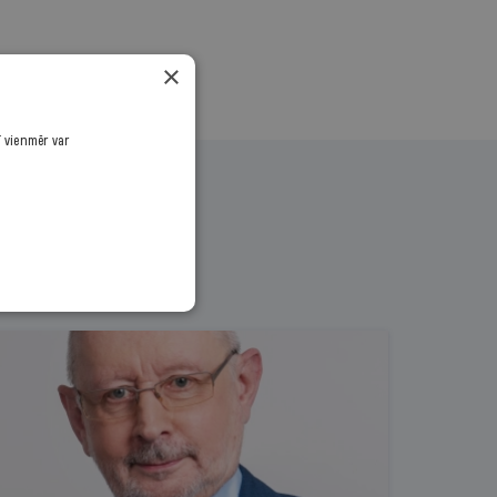
×
ī vienmēr var