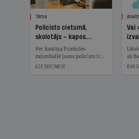
Tēma
Analī
Policists cietumā,
Vai 
skolotājs – kapos.
izva
Reibuma cena Priekulē
Pēc kautiņa Priekules
Likvi
zaļumballē jauns policists ir
airBa
nonācis cietumā, bet
oblig
ILZE ŠĶIETNIECE
IEVA 
cienījams pedagogs — kapos.
šone
Tik traģiska ir izrādījusies
lemša
divu promiļu reibuma cena
draud
sama
kas j
pirm
augus