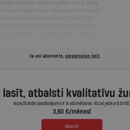
Krūmiņš izskatās atguvis spēkus. 2016. gada
tacionāra palātā, kur miljonārs bija nonācis
 aizturēšanas izolatorā pavadītām dažām
jā Rīgas centrā. Krūmiņš šķiet labā omā un
z tā jau nepazīs,» nosaka. Cigāri un meitenes
irs veselības dēļ nevarot dzert, stāsta Krūmiņš.
Ja esi abonents,
pievienojies šeit
.
 lasīt, atbalsti kvalitatīvu žu
Iepazīšanās piedāvājums ir.lv abonēšanai. Atcel jebkurā brīdī
3,90 €/mēnesī
Abonēt