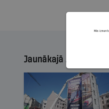
Mēs izmantoj
Jaunākajā žurnālā