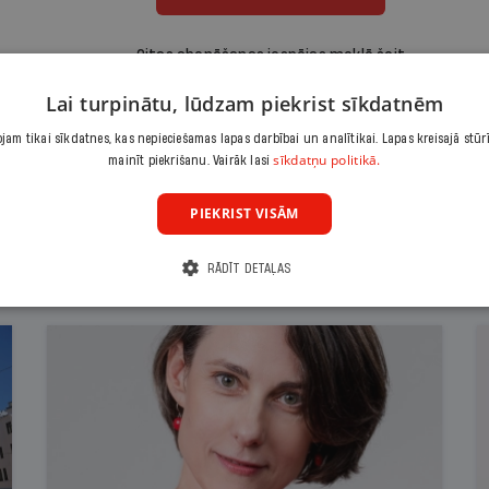
Citas abonēšanas iespējas meklē šeit
Lai turpinātu, lūdzam piekrist sīkdatnēm
am tikai sīkdatnes, kas nepieciešamas lapas darbībai un analītikai. Lapas kreisajā stūr
sīkdatņu politikā.
mainīt piekrišanu. Vairāk lasi
PIEKRIST VISĀM
RĀDĪT DETAĻAS