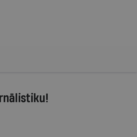
rnālistiku!
.