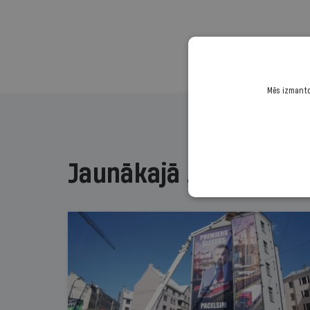
Mēs izmantoj
Jaunākajā žurnālā