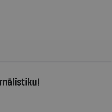
rnālistiku!
.