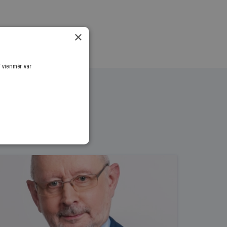
×
ī vienmēr var