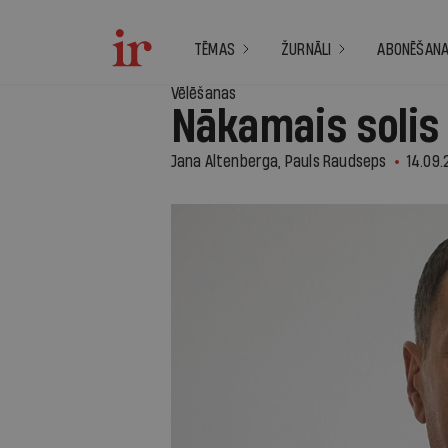
TĒMAS
ŽURNĀLI
ABONĒŠAN
Vēlēšanas
Nākamais solis
Jana Altenberga, Pauls Raudseps
14.09.