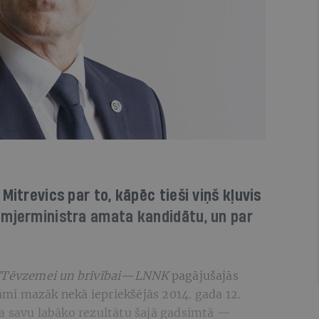
Mitrevics par to, kāpēc tieši viņš kļuvis
emjerministra amata kandidātu, un par
i!/Tēvzemei un brīvībai—LNNK
pagājušajās
mi mazāk nekā iepriekšējās 2014. gada 12.
a savu labāko rezultātu šajā gadsimtā —