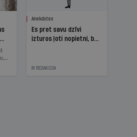
Anekdotes
ns
Es pret savu dzīvi
izturos ļoti nopietni, bet
dzīve pret mani — ne!
ēl
ju,
icas
IR REDAKCIJA
tītāju
tēm
nāt
kad
v