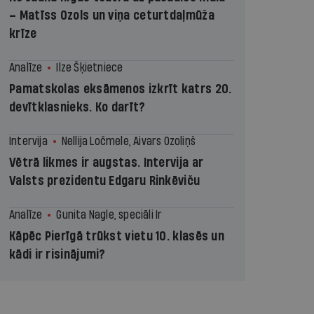
– Matīss Ozols un viņa ceturtdaļmūža
krīze
Analīze
Ilze Šķietniece
Pamatskolas eksāmenos izkrīt katrs 20.
devītklasnieks. Ko darīt?
Intervija
Nellija Ločmele, Aivars Ozoliņš
Vētrā likmes ir augstas. Intervija ar
Valsts prezidentu Edgaru Rinkēviču
Analīze
Gunita Nagle, speciāli Ir
Kāpēc Pierīgā trūkst vietu 10. klasēs un
kādi ir risinājumi?