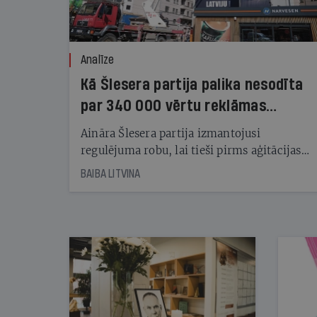
Analīze
Kā Šlesera partija palika nesodīta
par 340 000 vērtu reklāmas
kampaņu
Aināra Šlesera partija izmantojusi
regulējuma robu, lai tieši pirms aģitācijas
starta izreklamētos par summu, kas
BAIBA LITVINA
pārsniedz trešdaļu no likumīgi atļautajiem
kampaņas tēriņiem. KNAB pārkāpumus
nekonstatē