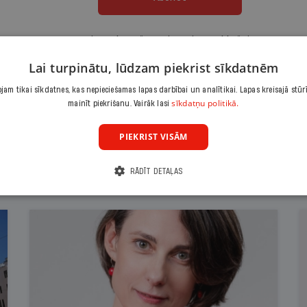
Citas abonēšanas iespējas meklē šeit
Lai turpinātu, lūdzam piekrist sīkdatnēm
am tikai sīkdatnes, kas nepieciešamas lapas darbībai un analītikai. Lapas kreisajā stūr
sīkdatņu politikā.
mainīt piekrišanu. Vairāk lasi
PIEKRIST VISĀM
RĀDĪT DETAĻAS