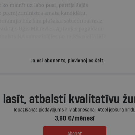
o mainīt uz labo pusi, partija šajās
ko premjerministra amata kandidātu,
omainījis līdz šim plašākai sabiedrībai maz
vadītājs Uģis Mitrevics. Aptaujās pagaidām
atbalsts NA samazinājies no 12,8% maijā līdz
Ja esi abonents,
pievienojies šeit
.
 lasīt, atbalsti kvalitatīvu žu
Iepazīšanās piedāvājums ir.lv abonēšanai. Atcel jebkurā brīdī
3,90 €/mēnesī
Abonēt