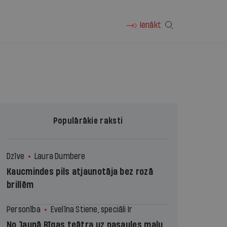
Ienākt
Populārākie raksti
Dzīve
Laura Dumbere
Kaucmindes pils atjaunotāja bez rozā
brillēm
Personība
Evelīna Stiene, speciāli Ir
No Jaunā Rīgas teātra uz pasaules malu