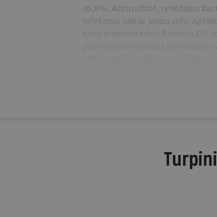
16,6%. Acīmredzot, cerēdama kaut k
vēlēšanās nāk ar jaunu seju. Agrā
eiroparlamentārieti Robertu Zīli n
pazīstamais Siguldas pašvaldības 
efektu nejūt —
Factum
reitingos 
10,2% septembra sākumā.
Turpini