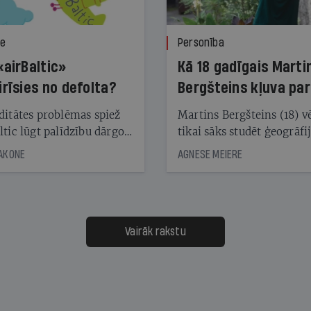
ze
Personība
«airBaltic»
Kā 18 gadīgais Marti
irīsies no defolta?
Bergšteins kļuva par
laika ziņu seju?
ditātes problēmas spiež
Martins Bergšteins (18) v
ltic lūgt palīdzību dārgo
tikai sāks studēt ģeogrāfi
āciju turētājiem, taču
bet viņa sacītajam jau uzt
JAKONE
AGNESE MEIERE
dēļ nebija kvoruma
tūkstošiem laika ziņu ska
nai. Vai lidsabiedrībai
Latvijā. Aiz dažām minū
 defolts, ja tā nespēs
televīzijas ēterā ir 11 gadi
ksāt augstos procentus,
uzcītīga darba, mammas
āpārskaita jau trīs dienas
atbalsts un drosme turpi
Vairāk rakstu
s nākamās sapulces
meteovērojumus arī tad, 
ta vidū?
šķiet, ka tie nevienam na
vajadzīgi