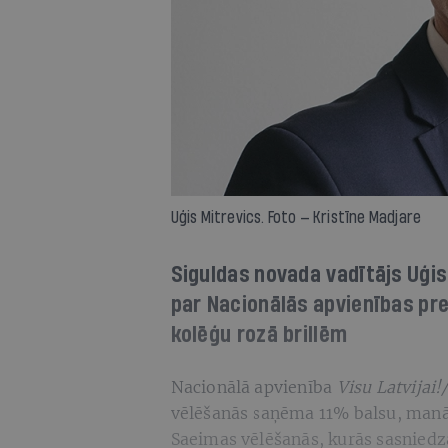
Uģis Mitrevics. Foto — Kristīne Madjare
Siguldas novada vadītājs Uģis 
par Nacionālās apvienības pr
kolēģu rozā brillēm
Nacionālā apvienība
Visu Latvija
vēlēšanās saņēma 11% balsu, manā
Saeimas vēlēšanās, kurās sasniedz