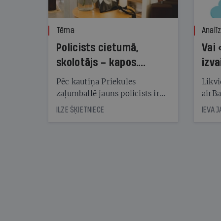
Tēma
Analī
Policists cietumā,
Vai 
skolotājs – kapos.
izva
Reibuma cena Priekulē
Pēc kautiņa Priekules
Likvi
zaļumballē jauns policists ir
airBa
nonācis cietumā, bet
oblig
ILZE ŠĶIETNIECE
IEVA 
cienījams pedagogs — kapos.
šone
Tik traģiska ir izrādījusies
lemša
divu promiļu reibuma cena
draud
sama
kas j
pirm
augus