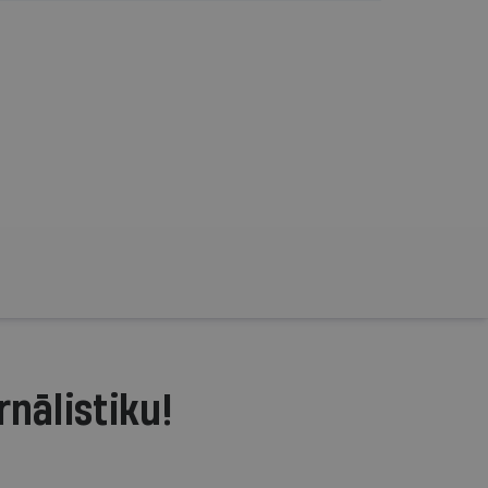
rnālistiku!
.