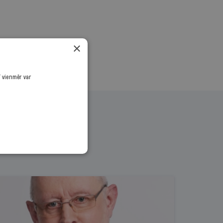
×
ī vienmēr var