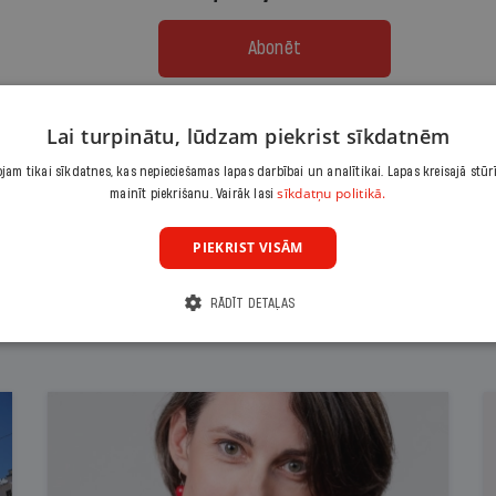
Abonēt
Citas abonēšanas iespējas meklē šeit
Lai turpinātu, lūdzam piekrist sīkdatnēm
am tikai sīkdatnes, kas nepieciešamas lapas darbībai un analītikai. Lapas kreisajā stūr
sīkdatņu politikā.
mainīt piekrišanu. Vairāk lasi
PIEKRIST VISĀM
RĀDĪT DETAĻAS