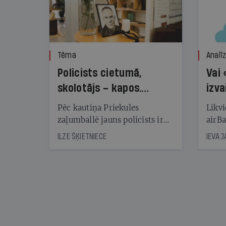
Tēma
Analī
Policists cietumā,
Vai 
skolotājs – kapos.
izva
Reibuma cena Priekulē
Pēc kautiņa Priekules
Likvi
zaļumballē jauns policists ir
airBa
nonācis cietumā, bet
oblig
ILZE ŠĶIETNIECE
IEVA 
cienījams pedagogs — kapos.
šone
Tik traģiska ir izrādījusies
lemša
divu promiļu reibuma cena
draud
sama
kas j
pirm
augus