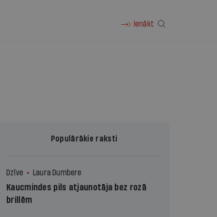
Ienākt
Populārākie raksti
Dzīve
Laura Dumbere
Kaucmindes pils atjaunotāja bez rozā
brillēm