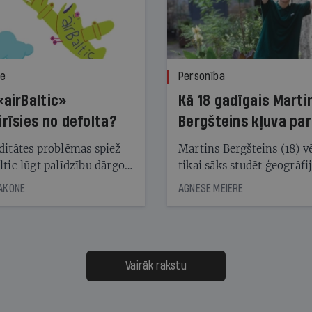
ze
Personība
«airBaltic»
Kā 18 gadīgais Marti
irīsies no defolta?
Bergšteins kļuva par
laika ziņu seju?
ditātes problēmas spiež
Martins Bergšteins (18) v
ltic lūgt palīdzību dārgo
tikai sāks studēt ģeogrāfi
āciju turētājiem, taču
bet viņa sacītajam jau uzt
JAKONE
AGNESE MEIERE
dēļ nebija kvoruma
tūkstošiem laika ziņu ska
nai. Vai lidsabiedrībai
Latvijā. Aiz dažām minū
 defolts, ja tā nespēs
televīzijas ēterā ir 11 gadi
ksāt augstos procentus,
uzcītīga darba, mammas
āpārskaita jau trīs dienas
atbalsts un drosme turpi
Vairāk rakstu
s nākamās sapulces
meteovērojumus arī tad, 
ta vidū?
šķiet, ka tie nevienam na