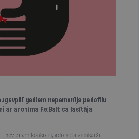
 Daugavpilī gadiem nepamanīja pedofilu
ai ar anonīma Re:Baltica lasītāja
— nevienam konkrēti, adresēta vienkārši