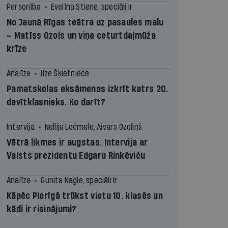
Personība
Evelīna Stiene, speciāli Ir
No Jaunā Rīgas teātra uz pasaules malu
– Matīss Ozols un viņa ceturtdaļmūža
krīze
Analīze
Ilze Šķietniece
Pamatskolas eksāmenos izkrīt katrs 20.
devītklasnieks. Ko darīt?
Intervija
Nellija Ločmele, Aivars Ozoliņš
Vētrā likmes ir augstas. Intervija ar
Valsts prezidentu Edgaru Rinkēviču
Analīze
Gunita Nagle, speciāli Ir
Kāpēc Pierīgā trūkst vietu 10. klasēs un
kādi ir risinājumi?