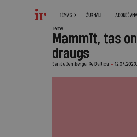
TĒMAS
ŽURNĀLI
ABONĒŠAN
Tēma
Mammīt, tas on
draugs
Sanita Jemberga, Re:Baltica
12.04.2023