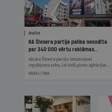
Analīze
Kā Šlesera partija palika nesodīta
par 340 000 vērtu reklāmas
kampaņu
Aināra Šlesera partija izmantojusi
regulējuma robu, lai tieši pirms aģitācijas
starta izreklamētos par summu, kas
BAIBA LITVINA
pārsniedz trešdaļu no likumīgi atļautajiem
kampaņas tēriņiem. KNAB pārkāpumus
nekonstatē