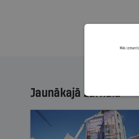
Mēs izmantoj
Jaunākajā žurnālā