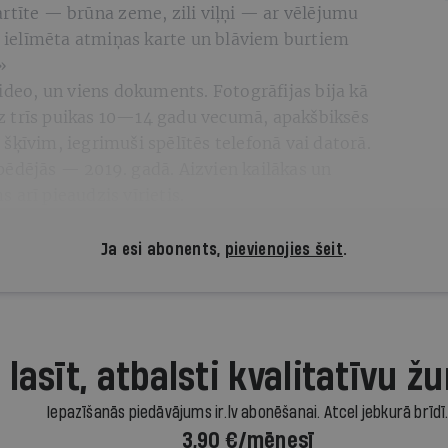
artīte — brūna zeme, zili viļņi — ar vēlējumu
ja ielīmēta atmiņas karte un blāviem burtiem
»
video, un viens dokuments. Fotogrāfijas bija kā
z trīs puikas 10—14 gadu vecumā, apakšbiksēs
šķīvim, iegrimuši spēlītēs telefonā vai datorā.
pēdējās — 2019. gadā. Aizvien kailākas un
 arī pieaudzis vīrietis.
Ja esi abonents,
pievienojies šeit
.
 lasīt, atbalsti kvalitatīvu žu
Iepazīšanās piedāvājums ir.lv abonēšanai. Atcel jebkurā brīdī
3,90 €/mēnesī