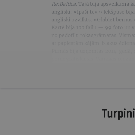
Re:Baltica
. Tajā bija apsveikuma k
angliski: «Īpaši tev.» Iekšpusē bi
angliski uzvilkts: «Glābiet bērnus.
Kartē bija 100 failu — 99 foto un 
no pedofilu rokasgrāmatas. Visma
ar paplestām kājām, blakus ēdiena 
Pirmās bija uzņemtas 2014. gadā, 
pornogrāfiskākas. Vairākās redzams
Turpini