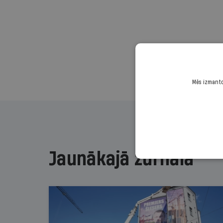
Mēs izmantoj
Jaunākajā žurnālā