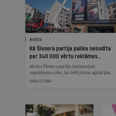
Analīze
Kā Šlesera partija palika nesodīta
par 340 000 vērtu reklāmas
kampaņu
Aināra Šlesera partija izmantojusi
regulējuma robu, lai tieši pirms aģitācijas
starta izreklamētos par summu, kas
BAIBA LITVINA
pārsniedz trešdaļu no likumīgi atļautajiem
kampaņas tēriņiem. KNAB pārkāpumus
nekonstatē