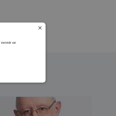
×
ī vienmēr var