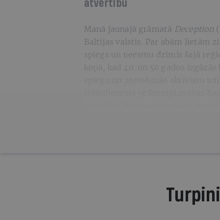
atvērtību
Manā jaunajā grāmatā
Deception
(
Baltijas valstis. Par abām lietām 
spiegs un neesmu dzimis šajā reģio
kopā, kad 40. un 50.gados izgāzā
spiegu un pretošanās aktīvistu iefi
izlūkdienests veiksmīgi rosījās Bal
virsnieka Hermana Simma saverv
Turpini