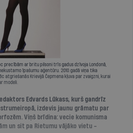
 precībām ar britu pilsoni trīs gadus dzīvoja Londonā,
a nekustamo īpašumu aģentūru. 2010.gadā viņa tika
ēc atgriešanās Krievijā Čepmena kļuva par zvaigzni, kurai
ar modeli.
redaktors Edvards Lūkass, kurš gandrīz
strumeiropā, izdevis jaunu grāmatu par
rfozēm. Viņš brīdina: vecie komunisma
ām un sit pa Rietumu vājāko vietu -