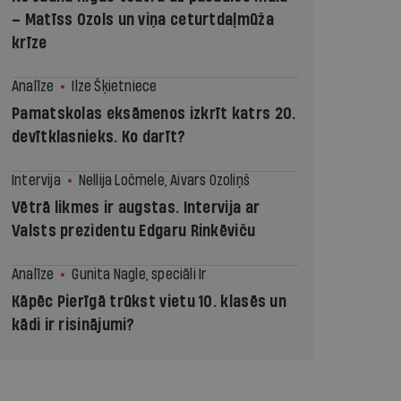
– Matīss Ozols un viņa ceturtdaļmūža
krīze
Analīze
Ilze Šķietniece
Pamatskolas eksāmenos izkrīt katrs 20.
devītklasnieks. Ko darīt?
Intervija
Nellija Ločmele, Aivars Ozoliņš
Vētrā likmes ir augstas. Intervija ar
Valsts prezidentu Edgaru Rinkēviču
Analīze
Gunita Nagle, speciāli Ir
Kāpēc Pierīgā trūkst vietu 10. klasēs un
kādi ir risinājumi?