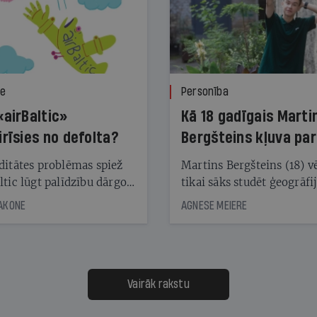
ze
Personība
«airBaltic»
Kā 18 gadīgais Marti
irīsies no defolta?
Bergšteins kļuva par
laika ziņu seju?
ditātes problēmas spiež
Martins Bergšteins (18) v
ltic lūgt palīdzību dārgo
tikai sāks studēt ģeogrāfi
āciju turētājiem, taču
bet viņa sacītajam jau uzt
JAKONE
AGNESE MEIERE
dēļ nebija kvoruma
tūkstošiem laika ziņu ska
nai. Vai lidsabiedrībai
Latvijā. Aiz dažām minū
 defolts, ja tā nespēs
televīzijas ēterā ir 11 gadi
ksāt augstos procentus,
uzcītīga darba, mammas
āpārskaita jau trīs dienas
atbalsts un drosme turpi
Vairāk rakstu
s nākamās sapulces
meteovērojumus arī tad, 