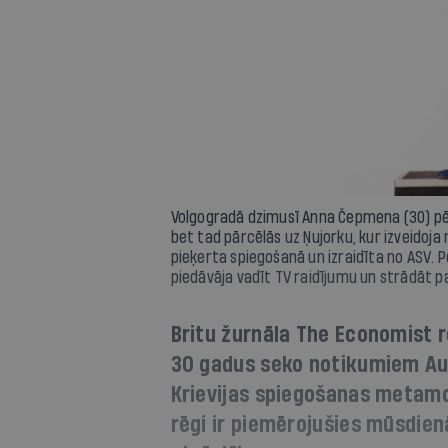
Volgogradā dzimusī Anna Čepmena (30) pēc
bet tad pārcēlās uz Ņujorku, kur izveidoj
pieķerta spiegošanā un izraidīta no ASV. P
piedāvāja vadīt TV raidījumu un strādāt p
Britu žurnāla The Economist 
30 gadus seko notikumiem Au
Krievijas spiegošanas metamo
rēgi ir piemērojušies mūsdien