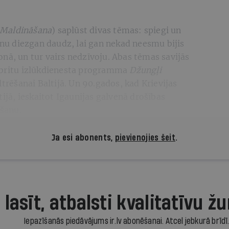
Maldināšana
) saplūst divas tēmas: spiegi un
zinu diezgan daudz, lai gan nekad neesmu bijis
nā, un tur vairs nedzīvoju. Abas tēmas savijās
s britu izlūkdienesta programma
Džungļi
ltrēšanai Baltijā. Un 90.gados, kad Krievijas
tijā, ieskaitot Igaunijas galvenā drošības
ēšanu.
Ja esi abonents,
pievienojies šeit
.
 lasīt, atbalsti kvalitatīvu žu
Iepazīšanās piedāvājums ir.lv abonēšanai. Atcel jebkurā brīdī