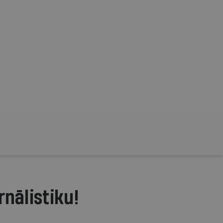
rnālistiku!
.