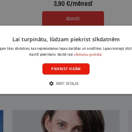
3,90 €/mēnesī
Abonēt
Citas abonēšanas iespējas meklē šeit
Lai turpinātu, lūdzam piekrist sīkdatnēm
am tikai sīkdatnes, kas nepieciešamas lapas darbībai un analītikai. Lapas kreisajā stūr
sīkdatņu politikā.
mainīt piekrišanu. Vairāk lasi
PIEKRIST VISĀM
RĀDĪT DETAĻAS