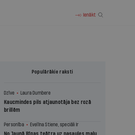
Ienākt
Populārākie raksti
Dzīve
Laura Dumbere
Kaucmindes pils atjaunotāja bez rozā
brillēm
Personība
Evelīna Stiene, speciāli Ir
No Jaunā Rīgas teātra uz pasaules malu