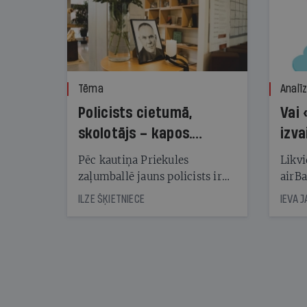
Tēma
Analī
Policists cietumā,
Vai 
skolotājs – kapos.
izva
Reibuma cena Priekulē
Pēc kautiņa Priekules
Likvi
zaļumballē jauns policists ir
airBa
nonācis cietumā, bet
oblig
ILZE ŠĶIETNIECE
IEVA 
cienījams pedagogs — kapos.
šone
Tik traģiska ir izrādījusies
lemša
divu promiļu reibuma cena
draud
sama
kas j
pirm