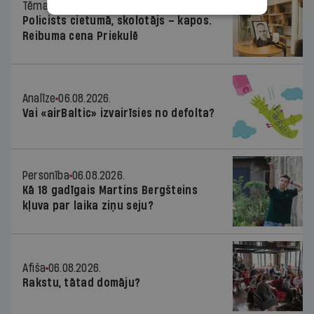
Tēma
06.08.2026.
Policists cietumā, skolotājs – kapos.
Reibuma cena Priekulē
Analīze
06.08.2026.
Vai «airBaltic» izvairīsies no defolta?
Personība
06.08.2026.
Kā 18 gadīgais Martins Bergšteins
kļuva par laika ziņu seju?
Afiša
06.08.2026.
Rakstu, tātad domāju?