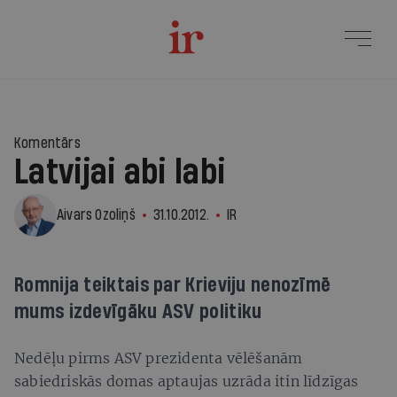
Komentārs
Latvijai abi labi
Aivars Ozoliņš
31.10.2012.
IR
Romnija teiktais par Krieviju nenozīmē
mums izdevīgāku ASV politiku
Nedēļu pirms ASV prezidenta vēlēšanām
sabiedriskās domas aptaujas uzrāda itin līdzīgas