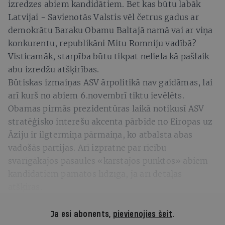
izredzes abiem kandidātiem. Bet kas būtu labāk
Latvijai - Savienotās Valstis vēl četrus gadus ar
demokrātu Baraku Obamu Baltajā namā vai ar viņa
konkurentu, republikāni Mitu Romniju vadībā?
Visticamāk, starpība būtu tikpat neliela kā pašlaik
abu izredžu atšķirības.
Būtiskas izmaiņas ASV ārpolitikā nav gaidāmas, lai
arī kurš no abiem 6.novembrī tiktu ievēlēts.
Obamas pirmās prezidentūras laikā notikusī ASV
stratēģisko interešu akcenta pārbīde no Eiropas uz
Āziju ir ilgtermiņa pārmaiņa, ko atbalsta abas
vadošās partijas. Arī izpratne par rīcību
svarīgākajos pasaules «karstajos punktos» abiem
kandidātiem pamatos līdzīga, ja arī detaļas
atšķiras.
Ja esi abonents,
pievienojies šeit
.