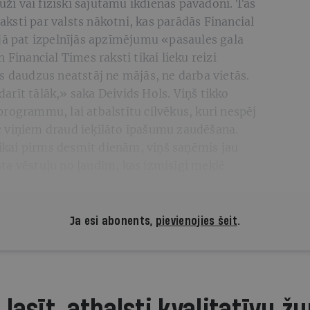
luži vai fiziski sajūtamu ikdienas pavadoni. Tās
ksti par valsts nākotni, kas parādās Financial
ijā pat izpelnījās apzīmējumu «pasaules gala
 Financial Times raksti tikai lieku reizi
s daudzus neatstāj ne mājās, ne darba vietās.
rīt tālāk,» saka Deivids Hols. Viņš tikko
rogrammu, lai atbalstītu cilvēkus, kuri nespēj
 viņiem draud ieķīlāto īpašumu zaudēšana.
 tikai pirms desmit dienām, viņš saņēmis jau
ta vēstuļu no ļaudīm, kas izmisīgi meklē
Ja esi abonents,
pievienojies šeit
.