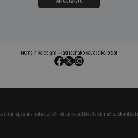
āpārskaita jau trīs dienas
atbalsts un drosme turpi
Vairāk rakstu
s nākamās sapulces
meteovērojumus arī tad, 
ta vidū?
šķiet, ka tie nevienam na
vajadzīgi
Mums ir pa ceļam — lasi jaunāko savā laika joslā!
jumu sniegšanas noteikumi
Privātuma politika
Reklāma
Ziedo
Kontakti