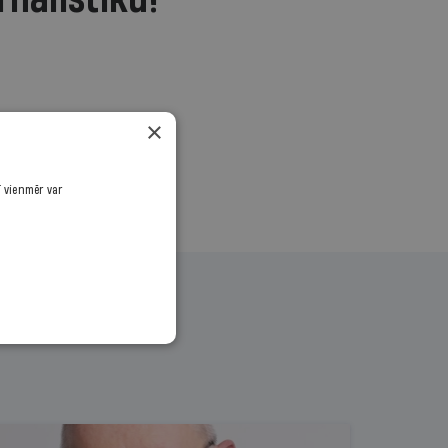
rnālistiku!
.
×
ī vienmēr var