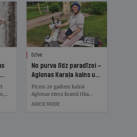
Dzīve
ns
No purva līdz paradīzei –
Aglonas Karaļa kalns un
tā radītāji
ēl
Pirms 20 gadiem kalnā
ju,
Aglonas ezera krastā tika
icas
uzstādītas pirmās koka
AGNESE MEIERE
tītāju
skulptūras, tagad Kristus
tēm
karaļa kalnā, vietā, «kur atrast
mieru un Dievu», ir vairāk
nekā 450 skulptūru un