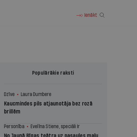
Ienākt
Populārākie raksti
Dzīve
Laura Dumbere
Kaucmindes pils atjaunotāja bez rozā
brillēm
Personība
Evelīna Stiene, speciāli Ir
No Jaunā Rīgas teātra uz pasaules malu