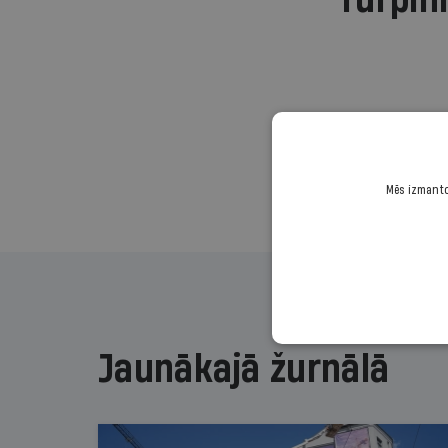
Turpini
Mēs izmantoj
Jaunākajā žurnālā