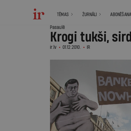
TĒMAS
ŽURNĀLI
ABONĒŠAN
Pasaulē
Krogi tukši, sir
ir.lv
01.12.2010.
IR