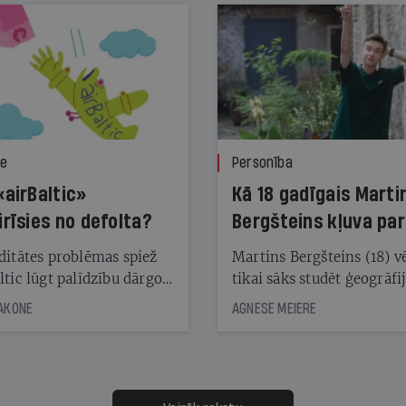
ze
Personība
«airBaltic»
Kā 18 gadīgais Marti
irīsies no defolta?
Bergšteins kļuva par
laika ziņu seju?
ditātes problēmas spiež
Martins Bergšteins (18) v
ltic lūgt palīdzību dārgo
tikai sāks studēt ģeogrāfi
āciju turētājiem, taču
bet viņa sacītajam jau uzt
JAKONE
AGNESE MEIERE
dēļ nebija kvoruma
tūkstošiem laika ziņu ska
nai. Vai lidsabiedrībai
Latvijā. Aiz dažām minū
 defolts, ja tā nespēs
televīzijas ēterā ir 11 gadi
ksāt augstos procentus,
uzcītīga darba, mammas