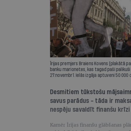
Īrijas premjers Braiens Kovens (plakātā pa 
banku marionetes, kas tagad paši palikuši
27.novembrī. Ielās izgāja aptuveni 50 000 c
Desmitiem tūkstošu mājsaimn
savus parādus - tāda ir maks
nespēju savaldīt finanšu krīzi 
Kamēr Īrijas finanšu glābšanas plān