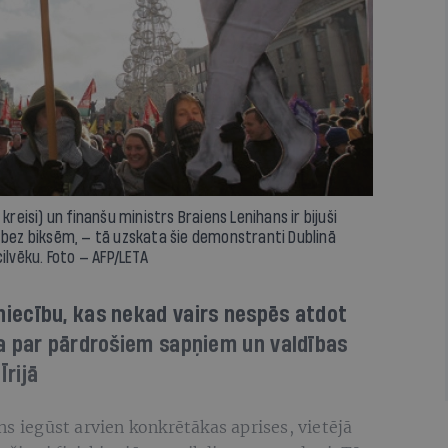
kreisi) un finanšu ministrs Braiens Lenihans ir bijuši
 bez biksēm, — tā uzskata šie demonstranti Dublinā
ilvēku. Foto — AFP/LETA
iecību, kas nekad vairs nespēs atdot
a par pārdrošiem sapņiem un valdības
Īrijā
s iegūst arvien konkrētākas aprises, vie­tējā