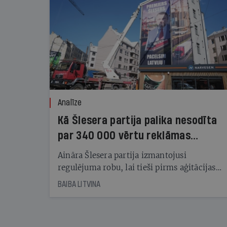
Analīze
Kā Šlesera partija palika nesodīta
par 340 000 vērtu reklāmas
kampaņu
Aināra Šlesera partija izmantojusi
regulējuma robu, lai tieši pirms aģitācijas
starta izreklamētos par summu, kas
BAIBA LITVINA
pārsniedz trešdaļu no likumīgi atļautajiem
kampaņas tēriņiem. KNAB pārkāpumus
nekonstatē