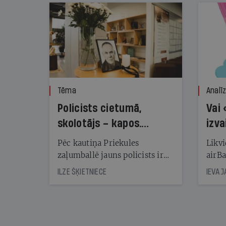
Tēma
Analī
Policists cietumā,
Vai 
skolotājs – kapos.
izva
Reibuma cena Priekulē
Pēc kautiņa Priekules
Likvi
zaļumballē jauns policists ir
airBa
nonācis cietumā, bet
oblig
ILZE ŠĶIETNIECE
IEVA 
cienījams pedagogs — kapos.
šone
Tik traģiska ir izrādījusies
lemša
divu promiļu reibuma cena
draud
sama