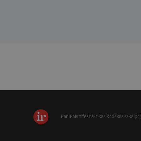
kas j
pirm
augus
Par IR
Manifests
Ētikas kodekss
Pakalpo