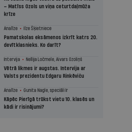
– Matīss Ozols un viņa ceturtdaļmūža
krīze
Analīze
Ilze Šķietniece
Pamatskolas eksāmenos izkrīt katrs 20.
devītklasnieks. Ko darīt?
Intervija
Nellija Ločmele, Aivars Ozoliņš
Vētrā likmes ir augstas. Intervija ar
Valsts prezidentu Edgaru Rinkēviču
Analīze
Gunita Nagle, speciāli Ir
Kāpēc Pierīgā trūkst vietu 10. klasēs un
kādi ir risinājumi?