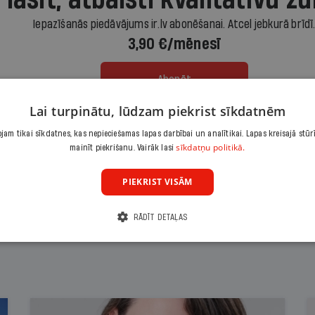
 lasīt, atbalsti kvalitatīvu žu
Iepazīšanās piedāvājums ir.lv abonēšanai. Atcel jebkurā brīdī
3,90 €/mēnesī
Abonēt
Lai turpinātu, lūdzam piekrist sīkdatnēm
Citas abonēšanas iespējas meklē šeit
am tikai sīkdatnes, kas nepieciešamas lapas darbībai un analītikai. Lapas kreisajā stūr
sīkdatņu politikā.
mainīt piekrišanu. Vairāk lasi
PIEKRIST VISĀM
RĀDĪT DETAĻAS